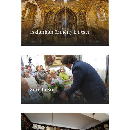
Iszfahhán örmény kincsei
Sarolta 80