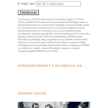
E-mail cím:
A hírlevélre való feliratkozással hozzájárulok, hogy az Erdélyi
Örmény Kulturális Központ személyes adataimat feldolgozhassa az
Európai Parlament és a Tanács (EU) 2016/679 rendelete (2016. április
27.) a természetes személyeknek a személyes adatok kezelése
tekintetében történő védelméről és az ilyen adatok szabad
áramlásáról, valamint a 95/46/EK rendelet hatályon kívül helyezése
(általános adatvédelmi rendelet, továbbiakban RODO) alapján.
Nyilatkozom továbbá, hogy megismertem az alábbi információkat,
mellyel az Erdélyi Örmény Kulturális Központ személyes adatok
feldolgozásával kapcsolatos tájékoztatási kötelezettségének (RODO
13. cikke) tesz eleget, valamint tisztában vagyok az engem
megillető jogokkal (RODO 15-20. cikke).
KERESSEN MINKET A FACEBOOK-ON
ÖRMÉNY ARCOK