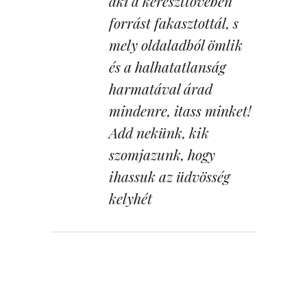
aki a kereszttövében
forrást fakasztottál, s
mely oldaladból ömlik
és a halhatatlanság
harmatával árad
mindenre, itass minket!
Add nekünk, kik
szomjazunk, hogy
ihassuk az üdvösség
kelyhét