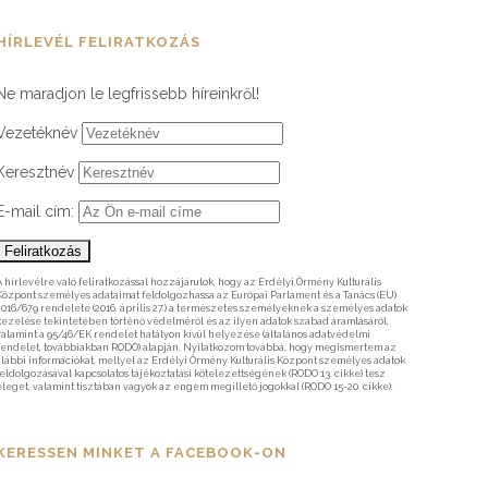
HÍRLEVÉL FELIRATKOZÁS
Ne maradjon le legfrissebb híreinkről!
Vezetéknév
Keresztnév
E-mail cím:
A hírlevélre való feliratkozással hozzájárulok, hogy az Erdélyi Örmény Kulturális
Központ személyes adataimat feldolgozhassa az Európai Parlament és a Tanács (EU)
2016/679 rendelete (2016. április 27.) a természetes személyeknek a személyes adatok
kezelése tekintetében történő védelméről és az ilyen adatok szabad áramlásáról,
valamint a 95/46/EK rendelet hatályon kívül helyezése (általános adatvédelmi
rendelet, továbbiakban RODO) alapján. Nyilatkozom továbbá, hogy megismertem az
alábbi információkat, mellyel az Erdélyi Örmény Kulturális Központ személyes adatok
feldolgozásával kapcsolatos tájékoztatási kötelezettségének (RODO 13. cikke) tesz
eleget, valamint tisztában vagyok az engem megillető jogokkal (RODO 15-20. cikke).
KERESSEN MINKET A FACEBOOK-ON