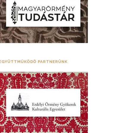
EGYÜTTMŰKÖDŐ PARTNERÜNK