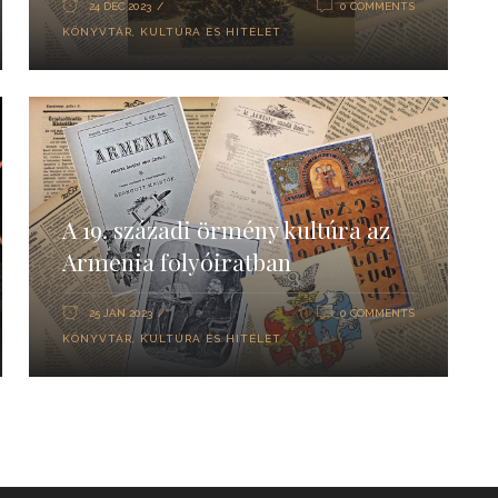
24 DEC 2023
0 COMMENTS
KÖNYVTÁR
,
KULTÚRA ÉS HITÉLET
A 19. századi örmény kultúra az
Armenia folyóiratban
25 JAN 2023
0 COMMENTS
KÖNYVTÁR
,
KULTÚRA ÉS HITÉLET