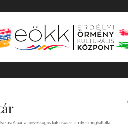
TÖRTÉNET
MOZGÓKÉP
KIÁLLÍTÁS
BARANGOLÓ
tár
kázusi Albánia fényességes katolikosza, amikor meghallotta,