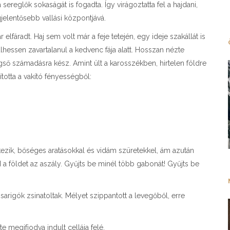
ereglők sokaságát is fogadta. Így virágoztatta fel a hajdani,
jelentősebb vallási központjává.
lfáradt. Haj sem volt már a feje tetején, egy ideje szakállát is
ülhessen zavartalanul a kedvenc fája alatt. Hosszan nézte
ső számadásra kész. Amint ült a karosszékben, hirtelen földre
ította a vakító fényességből:
kezik, bőséges aratásokkal és vidám szüretekkel, ám azután
 a földet az aszály. Gyűjts be minél több gabonát! Gyűjts be
sarigók zsinatoltak. Mélyet szippantott a levegőből, erre
 megifjodva indult cellája felé.