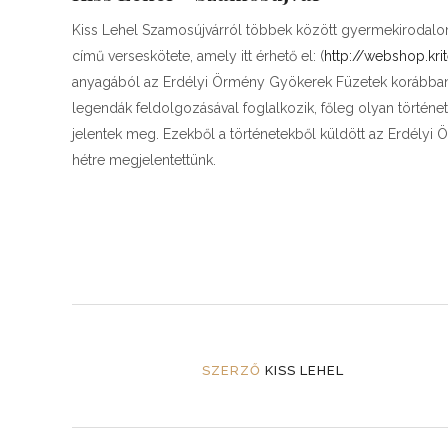
Kiss Lehel Szamosújvárról többek között gyermekirodalom
című verseskötete, amely itt érhető el: (
http://webshop.kr
anyagából az Erdélyi Örmény Gyökerek Füzetek korábba
legendák feldolgozásával foglalkozik, főleg olyan törté
jelentek meg. Ezekből a történetekből küldött az Erdélyi
hétre megjelentettünk.
SZERZŐ
KISS LEHEL