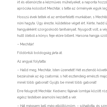
írt és ellenőrizte a kézműves műhelyeket, a naponta hozzá s
aprócska kolostort Mechitár, s tette az örmények egyik leg
Hosszú évek teltek el az emberfeletti munkában, s Mechitár e
nőni hagyta. Úgy érezte, küldetése véget ért. Kérte, hadd 
hangyákként szorgoskodó tanítványait. Nyugodt volt, a vég
hullt öléből a könyv, feje előre billent. Harsona hangja szól
– Mechitár!
Földöntúli boldogság járta át.
Az angyal folytatta:
– Halld meg, Mechitár, Isten üzenetét! Hét esztendő követ
bezárulnak az ég csatornái, s hét esztendeig emészti majd
minél több gabonát! Gyűjts be minél több gabonát!
Erre felugrott Mechitár. Kedvenc fájának lombjai között róz
egész testében áramolni kezdett a vér.
– Hát mégsem kell még elköltöznöm. – sóhajtotta, és szinte