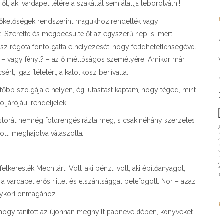
, aki vardapet létére a szakállát sem átallja leborotválni!
előkelőségek rendszerint magukhoz rendelték vagy
t. Szerette és megbecsülte őt az egyszerű nép is, mert
ikosz régóta fontolgatta elhelyezését, hogy feddhetetlenségével,
 – vagy fényt? – az ő méltóságos személyére. Amikor már
ért, igaz ítéletért, a katolikosz behívatta:
főbb szolgája e helyen, égi utasítást kaptam, hogy téged, mint
ljárójául rendeljelek.
lostorát nemrég földrengés rázta meg, s csak néhány szerzetes
t, meghajolva válaszolta:
lkeresték Mechitárt. Volt, aki pénzt, volt, aki építőanyagot,
ardapet erős hittel és elszántsággal belefogott. Nor – azaz
 egykori önmagához.
 hogy tanított az újonnan megnyílt papneveldében, könyveket