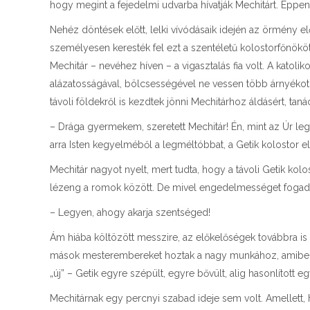
hogy megint a fejedelmi udvarba hívatják Mechitárt. Éppen őt
Nehéz döntések előtt, lelki vívódásaik idején az örmény 
személyesen keresték fel ezt a szentéletű kolostorfőnökö
Mechitár – nevéhez híven – a vigasztalás fia volt. A katol
alázatosságával, bölcsességével ne vessen több árnyékot
távoli földekről is kezdtek jönni Mechitárhoz áldásért, tanács
– Drága gyermekem, szeretett Mechitár! Én, mint az Úr leg
arra Isten kegyelméből a legméltóbbat, a Getik kolostor elö
Mechitár nagyot nyelt, mert tudta, hogy a távoli Getik ko
lézeng a romok között. De mivel engedelmességet fogadot
– Legyen, ahogy akarja szentséged!
Ám hiába költözött messzire, az előkelőségek továbbra is fe
mások mesterembereket hoztak a nagy munkához, amibe a v
„új” – Getik egyre szépült, egyre bővült, alig hasonlított
Mechitárnak egy percnyi szabad ideje sem volt. Amellett,