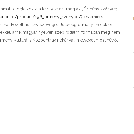
mal is foglalkozik, a tavaly jelent meg az „Örmény szőnyeg”
iterion.ro/product/496_ormeny_szonyeg/
), és aminek
n már közölt néhány szöveget. Jelenleg örmény mesék és
netekkel, amik magyar nyelven szépirodalmi formában még nem
 Örmény Kulturális Központnak néhányat, melyeket most hétről-