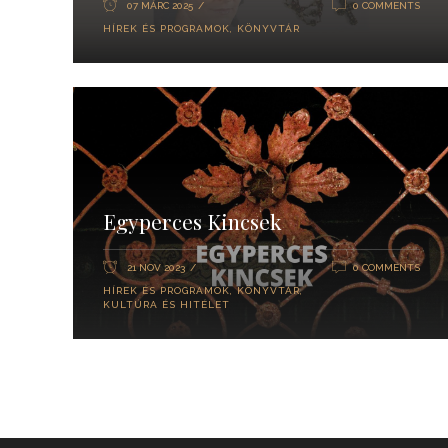
07 MÁRC 2025
0 COMMENTS
HÍREK ÉS PROGRAMOK
,
KÖNYVTÁR
Egyperces Kincsek
21 NOV 2023
0 COMMENTS
HÍREK ÉS PROGRAMOK
,
KÖNYVTÁR
,
KULTÚRA ÉS HITÉLET