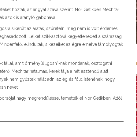
eket hoztak, az angyal szava szerint. Nor Getikben Mechitár
ltek azok is aranyló gabonával.
sra sikerült az aratás, szüretelni meg nem is volt érdemes.
ghasadozott. Lelket szikkasztóvá kegyetlenedett a szárazság.
. Mindenfelől elindultak, s kezeiket az égre emelve támolyogtak
rek tállal, amit örményül „gosh”-nak mondanak, osztogatni
erő. Mechitár hatalmas, kerek tálja a hét esztendő alatt
nyek nem győztek hálát adni az ég és föld Istenének, hogy
osh nevet.
ő koporsóját nagy megrendüléssel temették el Nor Getikben. Attól
nk.