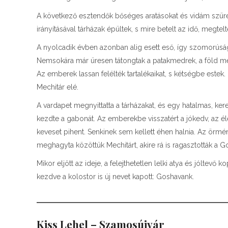
A következő esztendők bőséges aratásokat és vidám szüret
irányításával tárházak épültek, s mire betelt az idő, megte
A nyolcadik évben azonban alig esett eső, így szomorúságo
Nemsokára már üresen tátongtak a patakmedrek, a föld me
Az emberek lassan felélték tartalékaikat, s kétségbe estek
Mechitár elé.
A vardapet megnyittatta a tárházakat, és egy hatalmas, ke
kezdte a gabonát. Az emberekbe visszatért a jókedv, az élet
keveset pihent. Senkinek sem kellett éhen halnia. Az örmé
meghagyta közöttük Mechitárt, akire rá is ragasztották a G
Mikor eljött az ideje, a felejthetetlen lelki atya és jóltev
kezdve a kolostor is új nevet kapott: Goshava
Kiss Lehel – Szamosújvár