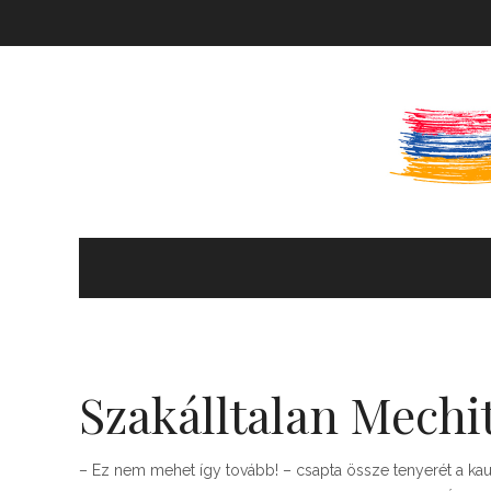
KULTÚRA ÉS HITÉLET
HÍREK ÉS PROGRAMOK
Szakálltalan Mechi
KÖNYVTÁR
– Ez nem mehet így tovább! – csapta össze tenyerét a kau