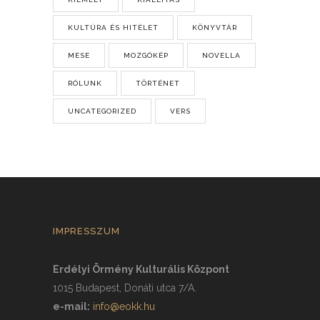
KULTÚRA ÉS HITÉLET
KÖNYVTÁR
MESE
MOZGÓKÉP
NOVELLA
RÓLUNK
TÖRTÉNET
UNCATEGORIZED
VERS
IMPRESSZUM
Erdélyi Örmény Kulturális Központ
1015 Budapest, Donáti utca 7/A.
e-mail:
info@eokk.hu