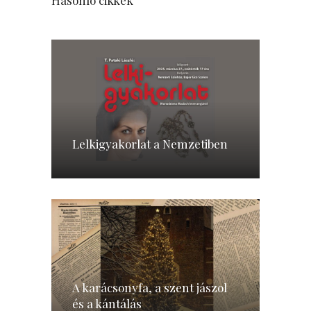
Hasonló cikkek
Lelkigyakorlat a Nemzetiben
A karácsonyfa, a szent jászol
és a kántálás