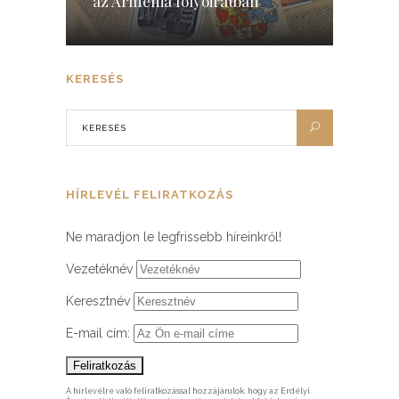
az Armenia folyóiratban
KERESÉS
HÍRLEVÉL FELIRATKOZÁS
Ne maradjon le legfrissebb híreinkről!
Vezetéknév
Keresztnév
E-mail cím:
A hírlevélre való feliratkozással hozzájárulok, hogy az Erdélyi