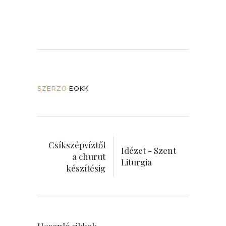
SZERZŐ
EÖKK
Csíkszépvíztől
Idézet - Szent
a churut
Liturgia
készítésig