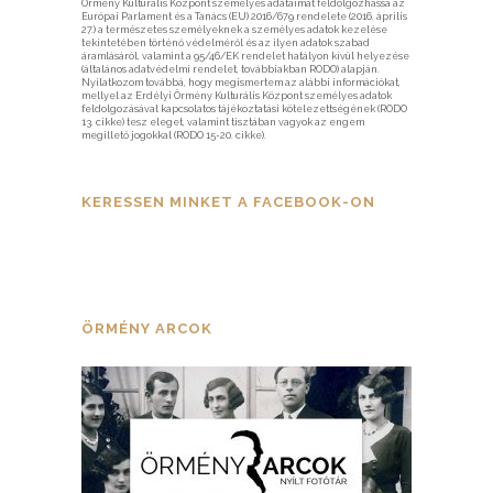
Örmény Kulturális Központ személyes adataimat feldolgozhassa az
Európai Parlament és a Tanács (EU) 2016/679 rendelete (2016. április
27.) a természetes személyeknek a személyes adatok kezelése
tekintetében történő védelméről és az ilyen adatok szabad
áramlásáról, valamint a 95/46/EK rendelet hatályon kívül helyezése
(általános adatvédelmi rendelet, továbbiakban RODO) alapján.
Nyilatkozom továbbá, hogy megismertem az alábbi információkat,
mellyel az Erdélyi Örmény Kulturális Központ személyes adatok
feldolgozásával kapcsolatos tájékoztatási kötelezettségének (RODO
13. cikke) tesz eleget, valamint tisztában vagyok az engem
megillető jogokkal (RODO 15-20. cikke).
KERESSEN MINKET A FACEBOOK-ON
ÖRMÉNY ARCOK