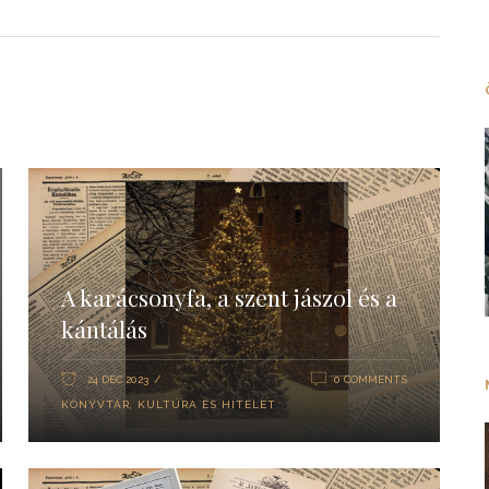
A karácsonyfa, a szent jászol és a
kántálás
24 DEC 2023
0 COMMENTS
KÖNYVTÁR
,
KULTÚRA ÉS HITÉLET