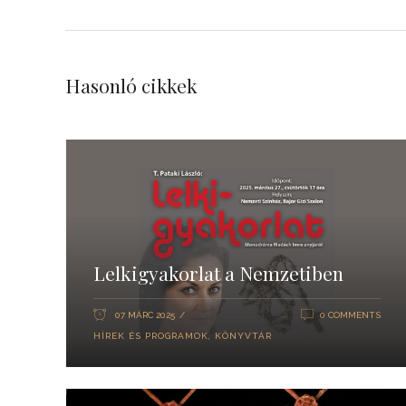
Hasonló cikkek
Lelkigyakorlat a Nemzetiben
07 MÁRC 2025
0 COMMENTS
HÍREK ÉS PROGRAMOK
,
KÖNYVTÁR