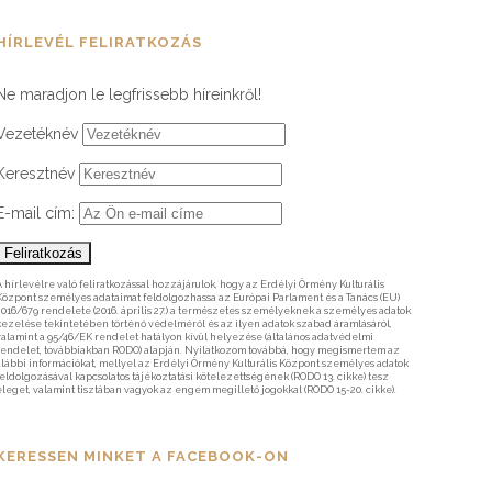
HÍRLEVÉL FELIRATKOZÁS
Ne maradjon le legfrissebb híreinkről!
Vezetéknév
Keresztnév
E-mail cím:
A hírlevélre való feliratkozással hozzájárulok, hogy az Erdélyi Örmény Kulturális
Központ személyes adataimat feldolgozhassa az Európai Parlament és a Tanács (EU)
2016/679 rendelete (2016. április 27.) a természetes személyeknek a személyes adatok
kezelése tekintetében történő védelméről és az ilyen adatok szabad áramlásáról,
valamint a 95/46/EK rendelet hatályon kívül helyezése (általános adatvédelmi
rendelet, továbbiakban RODO) alapján. Nyilatkozom továbbá, hogy megismertem az
alábbi információkat, mellyel az Erdélyi Örmény Kulturális Központ személyes adatok
feldolgozásával kapcsolatos tájékoztatási kötelezettségének (RODO 13. cikke) tesz
eleget, valamint tisztában vagyok az engem megillető jogokkal (RODO 15-20. cikke).
KERESSEN MINKET A FACEBOOK-ON