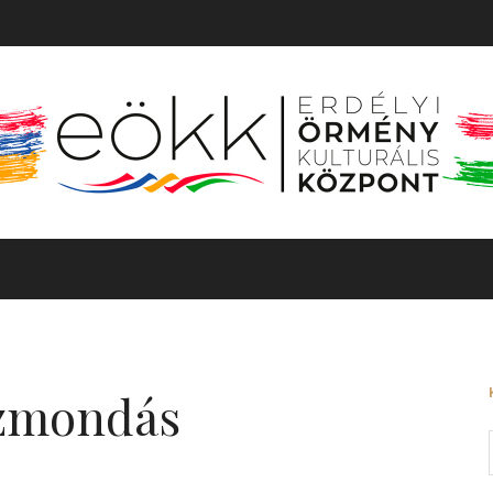
TÖRTÉNET
MOZGÓKÉP
KIÁLLÍTÁS
BARANGOLÓ
özmondás