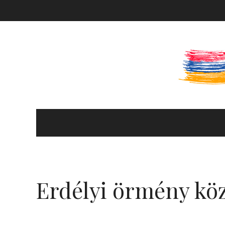
KULTÚRA ÉS HITÉLET
HÍREK ÉS PROGRAMOK
Erdélyi örmény k
KÖNYVTÁR