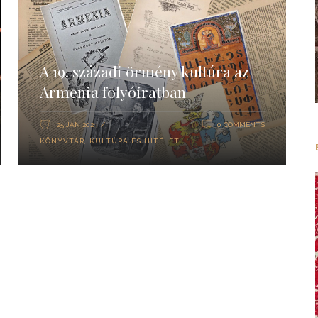
A 19. századi örmény kultúra az
Armenia folyóiratban
25 JAN 2023
0 COMMENTS
KÖNYVTÁR
,
KULTÚRA ÉS HITÉLET