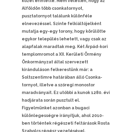
közét érintette. Nem véletlen, hogy az
Alföldön több csonkatornyot,
pusztatornyot találunk különféle
elnevezéssel. Szinte felkiáltójelként
mutatja egy-egy torony, hogy körülötte
egykor település lehetett, vagy csak az
alapfalak maradtak meg. Két Árpád-kori
templomromot a XII. Kerületi Örmény
Önkormányzat által szervezett
kiránduláson felkerestünk már: a
Soltszentimre határában álló Csonka-
tornyot, illetve a szőregi monostor
maradványait. Ez utóbbi a kunok 1280. évi
hadjárata során pusztult el.
Figyelmünket azonban a bugaci
különlegességre irányítjuk, ahol 2010-
ben történtek régészeti feltárások Rosta
Szabolcs régész vezetésével.