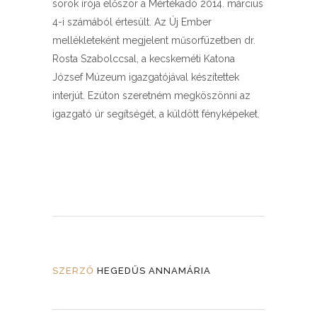
sorok írója először a Mértékadó 2014. március
4-i számából értesült. Az Új Ember
mellékleteként megjelent műsorfüzetben dr.
Rosta Szabolccsal, a kecskeméti Katona
József Múzeum igazgatójával készítettek
interjút. Ezúton szeretném megköszönni az
igazgató úr segítségét, a küldött fényképeket.
SZERZŐ
HEGEDŰS ANNAMÁRIA