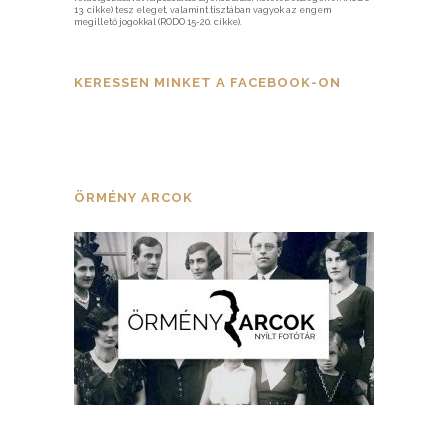
13. cikke) tesz eleget, valamint tisztában vagyok az engem
megillető jogokkal (RODO 15-20. cikke).
KERESSEN MINKET A FACEBOOK-ON
ÖRMÉNY ARCOK