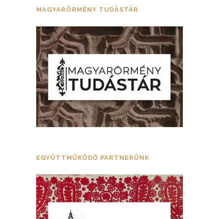
MAGYARÖRMÉNY TUDÁSTÁR
EGYÜTTMŰKÖDŐ PARTNERÜNK