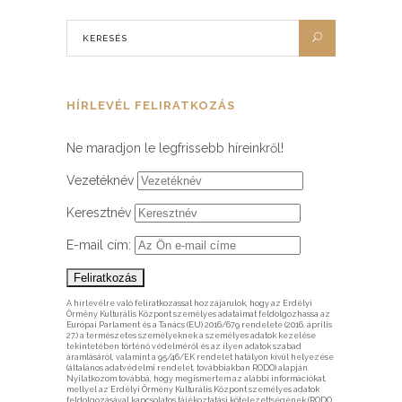
HÍRLEVÉL FELIRATKOZÁS
Ne maradjon le legfrissebb híreinkről!
Vezetéknév
Keresztnév
E-mail cím:
A hírlevélre való feliratkozással hozzájárulok, hogy az Erdélyi
Örmény Kulturális Központ személyes adataimat feldolgozhassa az
Európai Parlament és a Tanács (EU) 2016/679 rendelete (2016. április
27.) a természetes személyeknek a személyes adatok kezelése
tekintetében történő védelméről és az ilyen adatok szabad
áramlásáról, valamint a 95/46/EK rendelet hatályon kívül helyezése
(általános adatvédelmi rendelet, továbbiakban RODO) alapján.
Nyilatkozom továbbá, hogy megismertem az alábbi információkat,
mellyel az Erdélyi Örmény Kulturális Központ személyes adatok
feldolgozásával kapcsolatos tájékoztatási kötelezettségének (RODO