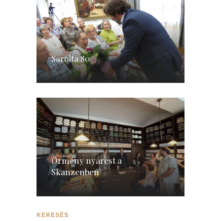
Sarolta 80
Örmény nyárest a
Skanzenben
KERESÉS