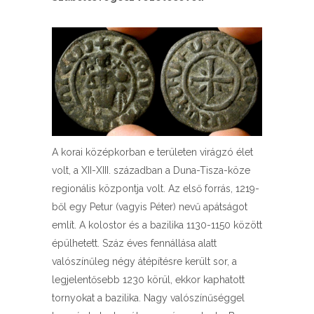
A korai középkorban e területen virágzó élet
volt, a XII-XIII. században a Duna-Tisza-köze
regionális központja volt. Az első forrás, 1219-
ből egy Petur (vagyis Péter) nevű apátságot
említ. A kolostor és a bazilika 1130-1150 között
épülhetett. Száz éves fennállása alatt
valószínűleg négy átépítésre került sor, a
legjelentősebb 1230 körül, ekkor kaphatott
tornyokat a bazilika. Nagy valószínűséggel