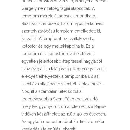
bencés kolostorról van szó, amelyet a Becse-
Gergely nemzetség tagjai alapítottak. A
templom mérete átlagosnak mondható.
Bazilikás szerkezetű, háromhajós, félköríves
szentélyzáródású templom emelkedett itt,
karzattal. A templomhoz csatlakozott a
kolostor és egy mellékkápolna is. Ez a
templom és a kolostor rövid életű volt;
egyetlen jelentősebb átépítéssel nagyjából
száz évig állt, a tatárjárásig. Régen egy szent
ereklyéit elhelyezték a templomban, s az
istenháza általában e szentről kapta a nevét.
Nos, itt a számtalan lelet közül a
legértékesebb a Szent Péter ereklyetartó,
mely két gyönyörű zománclemez, s a Rajna-
vidéken készülhetett az 1180-90-es években.
Az egykori monostor körül kb. két kilométer
kiterjedésű település lehetett.