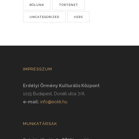
RÓLUNK
TÖRTÉNET
UNCATEGORIZED
VERS
IMPRESSZUM
Erdélyi Örmény Kulturális Központ
1015 Budapest, Donáti utca 7/A.
e-mail:
info@eokk.hu
MUNKATÁRSAK