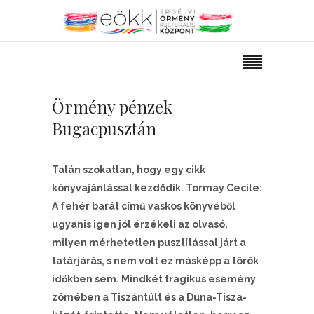
Örmény pénzek
Bugacpusztán
Talán szokatlan, hogy egy cikk
könyvajánlással kezdődik. Tormay Cecile:
A fehér barát című vaskos könyvéből
ugyanis igen jól érzékeli az olvasó,
milyen mérhetetlen pusztítással járt a
tatárjárás, s nem volt ez másképp a török
időkben sem. Mindkét tragikus esemény
zömében a Tiszántúlt és a Duna-Tisza-