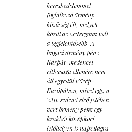
kereskedelemmel
foglalkozó örmény
közösség élt, melyek
közül az esztergomi volt
a legjelentősebb. A
bugaci örmény pénz
Kárpát-medencei
ritkasága ellenére nem
áll egyedül Közép-
Európában, mivel egy, a
XIII. század első felében
vert örmény pénz egy
krakkói középkori
lelőhelyen is napvilágra