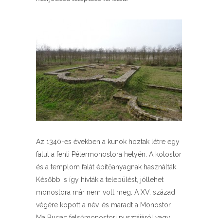
Az 1340-es években a kunok hoztak létre egy
falut a fenti Pétermonostora helyén. A kolostor
és a templom falát építőanyagnak használták.
Később is így hívták a települést, jóllehet
monostora már nem volt meg. A XV. század
végére kopott a név, és maradt a Monostor.
Ma Bugac felsőmonostori pusztájáról vagy