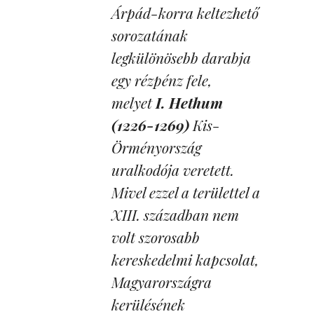
Árpád-korra keltezhető
sorozatának
legkülönösebb darabja
egy rézpénz fele,
melyet
I. Hethum
(1226-1269)
Kis-
Örményország
uralkodója veretett.
Mivel ezzel a területtel a
XIII. században nem
volt szorosabb
kereskedelmi kapcsolat,
Magyarországra
kerülésének