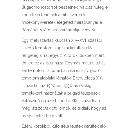
Bugacmonostorról beszélnek. Valószínűleg e
kor leletei lehetnek a bibliaveretek,
misekönyvveretek elégetett maradványai, a
Rómából származó zarándokjelvények.
Egy mélyszántás kapcsán XIV–XVI. századi
kisebb templom alapfalai kerültek elő –
rengeteg sírral együtt. A török időkben ment
tönkre ez az istenháza. Egymás mellett tehát
két templom, a korai bazilika és az „újabb”
templom alapfalai láthatók. E területet a XIX.
századtól az 1920-as, 1930-as évekig
temetőként használták a bugaci telepesek.
Valószínűleg azért, mert a XIX. században
még látszódtak ott romok, és tudták, hogy az
megszentelt hely volt.
Eltérő korokból különféle leletek kerültek elő.