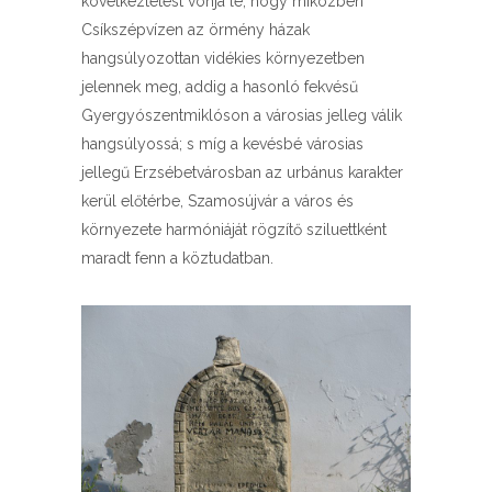
következtetést vonja le, hogy miközben
Csíkszépvízen az örmény házak
hangsúlyozottan vidékies környezetben
jelennek meg, addig a hasonló fekvésű
Gyergyószentmiklóson a városias jelleg válik
hangsúlyossá; s míg a kevésbé városias
jellegű Erzsébetvárosban az urbánus karakter
kerül előtérbe, Szamosújvár a város és
környezete harmóniáját rögzítő sziluettként
maradt fenn a köztudatban.