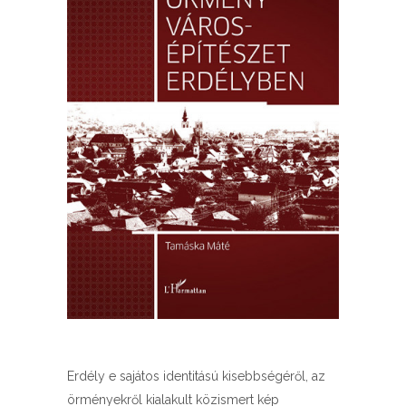
Erdély e sajátos identitású kisebbségéről, az
örményekről kialakult közismert kép