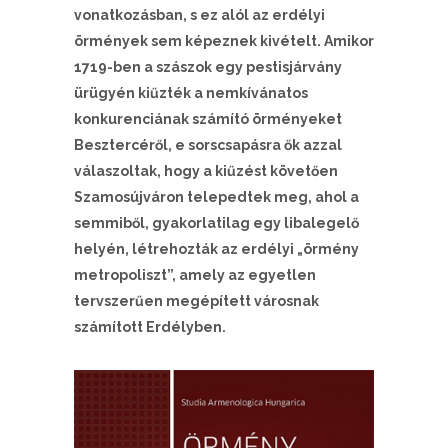
vonatkozásban, s ez alól az erdélyi
örmények sem képeznek kivételt. Amikor
1719-ben a szászok egy pestisjárvány
ürügyén kiűzték a nemkívánatos
konkurenciának számító örményeket
Besztercéről, e sorscsapásra ők azzal
válaszoltak, hogy a kiűzést követően
Szamosújváron telepedtek meg, ahol a
semmiből, gyakorlatilag egy libalegelő
helyén, létrehozták az erdélyi „örmény
metropoliszt”, amely az egyetlen
tervszerűen megépített városnak
számított Erdélyben.