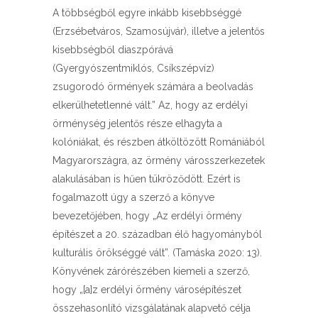
A többségből egyre inkább kisebbséggé
(Erzsébetváros, Szamosújvár), illetve a jelentős
kisebbségből diaszpórává
(Gyergyószentmiklós, Csíkszépvíz)
zsugorodó örmények számára a beolvadás
elkerülhetetlenné vált.” Az, hogy az erdélyi
örménység jelentős része elhagyta a
kolóniákat, és részben átköltözött Romániából
Magyarországra, az örmény városszerkezetek
alakulásában is hűen tükröződött. Ezért is
fogalmazott úgy a szerző a könyve
bevezetőjében, hogy „Az erdélyi örmény
építészet a 20. században élő hagyományból
kulturális örökséggé vált”. (Tamáska 2020: 13).
Könyvének zárórészében kiemeli a szerző,
hogy „[a]z erdélyi örmény városépítészet
összehasonlító vizsgálatának alapvető célja