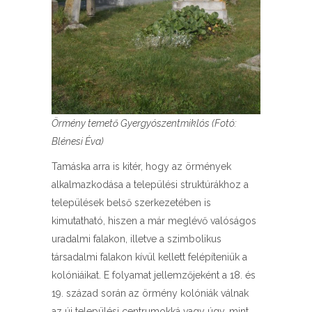
Örmény temető Gyergyószentmiklós (Fotó:
Blénesi Éva)
Tamáska arra is kitér, hogy az örmények
alkalmazkodása a települési struktúrákhoz a
települések belső szerkezetében is
kimutatható, hiszen a már meglévő valóságos
uradalmi falakon, illetve a szimbolikus
társadalmi falakon kívül kellett felépíteniük a
kolóniáikat. E folyamat jellemzőjeként a 18. és
19. század során az örmény kolóniák válnak
az új települési centrumokká vagy úgy, mint