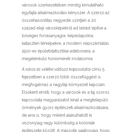
városok szerkezetében mindig kimutatható
egyfajta alkalmazkodási kényszer. A szerző az
összehasonlítás negyedik szintjén a 20.
század eleji városképekről ad leírást építve a
bőséges forrásanyagra: képeslapokra,
kataszteri térképekre, a modern népszámlálás
1910-es épületstatisztikai adatsoraira, a
megélénkülő honismereti irodalomra.
A város és vidéke változó kapcsolatai
című 5.
fejezetben a szerző több összefüggést is
megfogalmaz a nagytáji környezet kapcsán.
Elsőként említi, hogy a városok és a táj szoros
kapcsolata magyarázatot kínál a megtelepülő
örmények gyors építészeti alkalmazkodására,
de arra is, hogy miként alakulhatott ki
viszonylag nagy különbség a kolóniák
építészete között. A második sajátosság, hogy