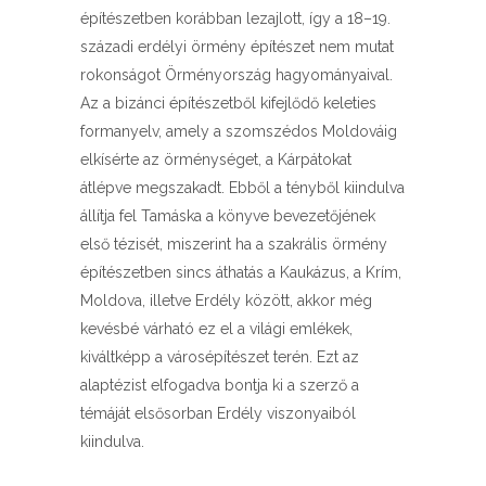
építészetben korábban lezajlott, így a 18–19.
századi erdélyi örmény építészet nem mutat
rokonságot Örményország hagyományaival.
Az a bizánci építészetből kifejlődő keleties
formanyelv, amely a szomszédos Moldováig
elkísérte az örménységet, a Kárpátokat
átlépve megszakadt. Ebből a tényből kiindulva
állítja fel Tamáska a könyve bevezetőjének
első tézisét, miszerint ha a szakrális örmény
építészetben sincs áthatás a Kaukázus, a Krím,
Moldova, illetve Erdély között, akkor még
kevésbé várható ez el a világi emlékek,
kiváltképp a városépítészet terén. Ezt az
alaptézist elfogadva bontja ki a szerző a
témáját elsősorban Erdély viszonyaiból
kiindulva.