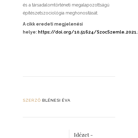
és a társadalomtörténeti megalapozottságú
építészetszociológia meghonosítását.
A cikk eredeti megjelenési
helye:
https://doi.org/10.51624/SzocSzemle.2021.
SZERZŐ
BLÉNESI ÉVA
Idézet -