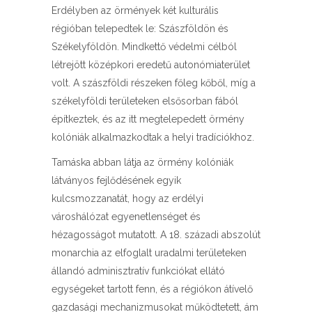
Erdélyben az örmények két kulturális
régióban telepedtek le: Szászföldön és
Székelyföldön. Mindkettő védelmi célból
létrejött középkori eredetű autonómiaterület
volt. A szászföldi részeken főleg kőből, míg a
székelyföldi területeken elsősorban fából
építkeztek, és az itt megtelepedett örmény
kolóniák alkalmazkodtak a helyi tradíciókhoz.
Tamáska abban látja az örmény kolóniák
látványos fejlődésének egyik
kulcsmozzanatát, hogy az erdélyi
városhálózat egyenetlenséget és
hézagosságot mutatott. A 18. századi abszolút
monarchia az elfoglalt uradalmi területeken
állandó adminisztratív funkciókat ellátó
egységeket tartott fenn, és a régiókon átívelő
gazdasági mechanizmusokat működtetett, ám