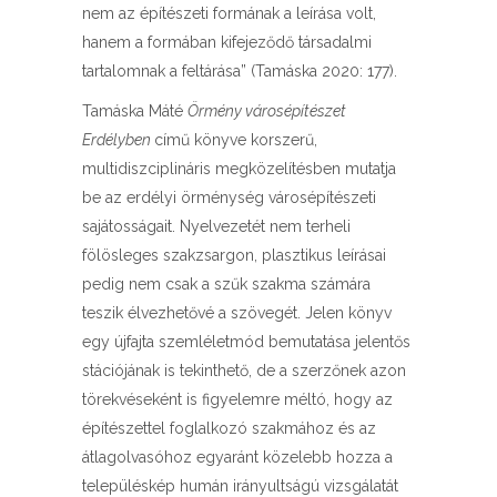
nem az építészeti formának a leírása volt,
hanem a formában kifejeződő társadalmi
tartalomnak a feltárása” (Tamáska 2020: 177).
Tamáska Máté
Örmény városépítészet
Erdélyben
című könyve korszerű,
multidiszciplináris megközelítésben mutatja
be az erdélyi örménység városépítészeti
sajátosságait. Nyelvezetét nem terheli
fölösleges szakzsargon, plasztikus leírásai
pedig nem csak a szűk szakma számára
teszik élvezhetővé a szövegét. Jelen könyv
egy újfajta szemléletmód bemutatása jelentős
stációjának is tekinthető, de a szerzőnek azon
törekvéseként is figyelemre méltó, hogy az
építészettel foglalkozó szakmához és az
átlagolvasóhoz egyaránt közelebb hozza a
településkép humán irányultságú vizsgálatát