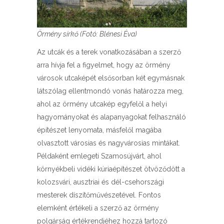
Örmény sírkő (Fotó: Blénesi Éva)
Az utcák és a terek vonatkozásában a szerző
arra hívja fel a figyelmet, hogy az örmény
városok utcaképét elsősorban két egymásnak
látszólag ellentmondó vonás határozza meg,
ahol az örmény utcakép egyfelől a helyi
hagyományokat és alapanyagokat felhasználó
építészet lenyomata, másfelől magába
olvasztott városias és nagyvárosias mintákat.
Példaként emlegeti Szamosújvárt, ahol
környékbeli vidéki kúriaépítészet ötvöződött a
kolozsvári, ausztriai és dél-csehországi
mesterek díszítőművészetével. Fontos
elemként értékeli a szerző az örmény
polgárság értékrendjéhez hozzá tartozó