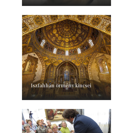
Iszfahhán örmény kincsei