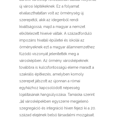
új városi léptékeknek. Ez a folyamat
elválaszthatatlan volt az örménység új
szerepétől, akik az idegenből rendi
kiváltságossá, majd a magyar a nemzet
elkötelezett híveivé váltak. A századforduló
impozáns hivatali épületei és iskolái az
örményeknek ezt a magyar államnemzethez
fűződő viszonyát jelenítették meg a
városképben. Az örmény városképeknek
továbbra is kulcsfontosságú eleme maradt a
szakrális építkezés, amelyben komoly
szerepet játszott az újonnan a római
egyházhoz kapcsolódott népesség
lojalitásának hangsúlyozása. Tamáska szerint
„[a] városképekben egyszerre megjelenő
szegregáció és integráció híven fejezi ki a 20.
század elejének belső társadalmi mozgásait.