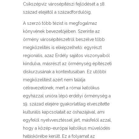
Csíkszépvíz városépítészi fejlődését a 18.
század elejétől a századfordulóig.
A szerző több tézist is megfogalmaz
könyvének bevezetőjében. Szerinte az
örmény városépítészetről beszélve több
megközelítés is elképzelhető: egyrészt
regionális, azaz Erdély sajátos viszonyaiból
kiindulva, másrészt az örménység építészeti
diskurzusának a kontextusában. Ez utóbbi
megközelítést azért nem találja
célravezetőnek, mert a római katolikus
egyházzal unióra lépő erdélyi örménység a
19. század elejére gyakorlatilag elveszítette
kulturális kapcsolatait az őshazájával, ami
egyfelől nyelvvesztéssel járt, másfelől azzal,
hogy a közép-európai katolikus művelődés
hatáskörébe került. Ez a folyamat az