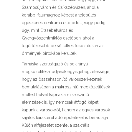
Szamosújváron és Csíkszépvízen, ahol a
korábbi falumaghoz képest a település
egészének centruma eltolódott, vagy pedig
úgy, mint Erzsébetváros és
Gyergyószentmiklós esetében, ahol a
legértékesebb belső telkek fokozatosan az
örmények birtokába kerültek.
Tamáska szerteágazó és sokirányú
megközelítésmódjának egyik jellegzetessége,
hogy az összehasonlító városszerkezetek
bemutatásában a makroszintű megközelítések
mellett helyet kapnak a mikroszintű
elemzések is, így nemcsak átfogó képet
kapunk a városokról, hanem az egyes városok
sajátos karakterét adó épületeket is bemutatja.
Külön alfejezetet szentel a szakrális