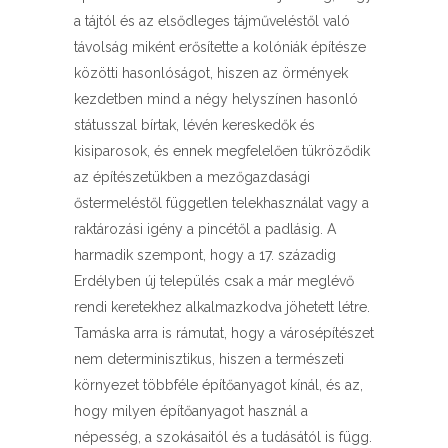
a tájtól és az elsődleges tájműveléstől való
távolság miként erősítette a kolóniák építésze
közötti hasonlóságot, hiszen az örmények
kezdetben mind a négy helyszínen hasonló
státusszal bírtak, lévén kereskedők és
kisiparosok, és ennek megfelelően tükröződik
az építészetükben a mezőgazdasági
őstermeléstől független telekhasználat vagy a
raktározási igény a pincétől a padlásig. A
harmadik szempont, hogy a 17. századig
Erdélyben új település csak a már meglévő
rendi keretekhez alkalmazkodva jöhetett létre.
Tamáska arra is rámutat, hogy a városépítészet
nem determinisztikus, hiszen a természeti
környezet többféle építőanyagot kínál, és az,
hogy milyen építőanyagot használ a
népesség, a szokásaitól és a tudásától is függ.