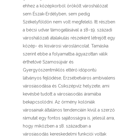
ehhez a középkorból örökölt városhálózat
sem Észak-Erdélyben, sem pedig
Székelyföldön nem volt megfelelő. Itt részben
a bécsi udvar támogatásával a 18–19. századi
városhálózati átalakulás részeként létrejött egy
közép- és kisvárosi városláncolat. Tamáska
szerint ebbe a folyamatba ágyazottan válik
érthetővé Szamosújvár és
Gyergyószentmiklós eltérő időpontú
látványos fejlődése, Erzsébetváros ambivalens
városiasodása és Csíkszépvíz helyzete, ami
kevésbé tudott a városiasodás áramába
bekapcsolódni. Az örmény kolóniák
városainak általános tendenciáin kívül a szerző
rámutat egy fontos sajátosságra is, jelesül arra,
hogy miközben a 18. században a
városiasodás kereskedelmi funkciói voltak