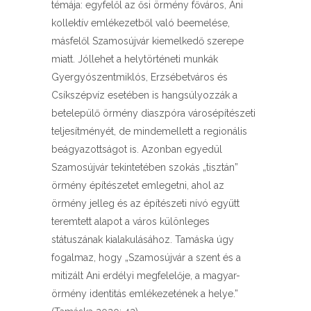
témája: egyfelől az ősi örmény főváros, Ani
kollektív emlékezetből való beemelése,
másfelől Szamosújvár kiemelkedő szerepe
miatt. Jóllehet a helytörténeti munkák
Gyergyószentmiklós, Erzsébetváros és
Csíkszépvíz esetében is hangsúlyozzák a
betelepülő örmény diaszpóra városépítészeti
teljesítményét, de mindemellett a regionális
beágyazottságot is. Azonban egyedül
Szamosújvár tekintetében szokás „tisztán”
örmény építészetet emlegetni, ahol az
örmény jelleg és az építészeti nívó együtt
teremtett alapot a város különleges
státuszának kialakulásához. Tamáska úgy
fogalmaz, hogy „Szamosújvár a szent és a
mitizált Ani erdélyi megfelelője, a magyar-
örmény identitás emlékezetének a helye.”