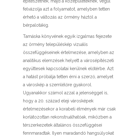
építészetnek, majd a középületeknek, végül
felvázolja azt a folyamatot, amelyben tetten
érhető a változás az örmény háztól a
bérpalotákig.
Tamáska könyvének egyik izgalmas fejezete
az örmény településkép vizuális
összefüggéseinek értelmezése, amelyben az
analitikus elemzések helyett a városépítészeti
együttesek kapcsolatai kerülnek előtérbe. Azt
a hatást próbálja tetten érni a szerző, amelyet
a városkép a szemlélőre gyakorol.
Ugyanakkor számol azzal a jelenséggel is,
hogy a 20. század eleji városképek
értelmezésekor a korabeli élmények már csak
korlátozottan rekonstruálhatóak, miközben a
térszerkezetek általános összefüggései
fennmaradtak. Ilyen maradandó hangsúlyokat