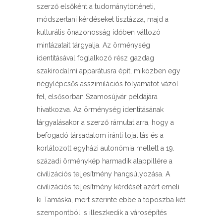
szerző elsőként a tudománytörténeti,
módszertani kérdéseket tisztázza, majd a
kulturális önazonosság időben változó
mintázatait tárgyalja. Az örménység
identitásával foglalkozó rész gazdag
szakirodalmi apparátusra épít, miközben egy
négylépcsős asszimilációs folyamatot vázol
fel, elsősorban Szamosújvár példájára
hivatkozva. Az örménység identitásának
tárgyalásakor a szerző rámutat arra, hogy a
befogadó társadalom iránti lojalitás és a
korlátozott egyházi autonómia mellett a 19.
századi örménykép harmadik alappillére a
civilizációs teljesítmény hangsúlyozása. A
civilizációs teljesítmény kérdését azért emeli
ki Tamáska, mert szerinte ebbe a toposzba két
szempontból is illeszkedik a városépítés