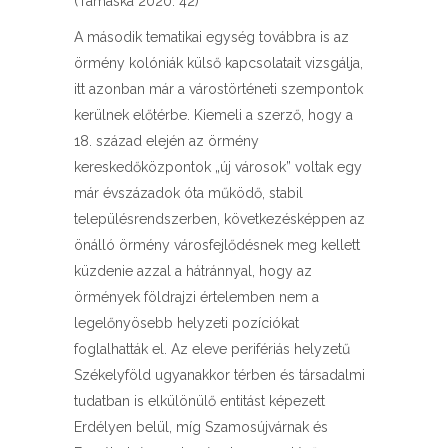
(Tamáska 2020: 42)
A második tematikai egység továbbra is az
örmény kolóniák külső kapcsolatait vizsgálja,
itt azonban már a várostörténeti szempontok
kerülnek előtérbe. Kiemeli a szerző, hogy a
18. század elején az örmény
kereskedőközpontok „új városok” voltak egy
már évszázadok óta működő, stabil
településrendszerben, következésképpen az
önálló örmény városfejlődésnek meg kellett
küzdenie azzal a hátránnyal, hogy az
örmények földrajzi értelemben nem a
legelőnyösebb helyzeti pozíciókat
foglalhatták el. Az eleve perifériás helyzetű
Székelyföld ugyanakkor térben és társadalmi
tudatban is elkülönülő entitást képezett
Erdélyen belül, míg Szamosújvárnak és