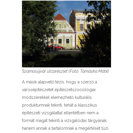
Szamosújvár utcarészlet (Fotó: Tamáska Máté)
A másik alapvető tézis, hogy a szerző a
városépítészetet építészetszociológiai
módszerekkel elemezhető kulturális
produktumnak tekinti, tehát a klasszikus
építészeti vizsgálattal ellentétben nem a
formát magát tekinti a vizsgálódás tárgyának,
hanem annak a tartalomnak a megértését tűzi