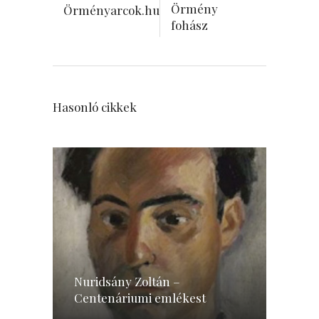
Örmény
Örményarcok.hu
fohász
Hasonló cikkek
Nuridsány Zoltán –
Centenáriumi emlékest