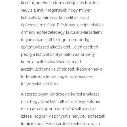
ki célul, amelyet a forma kifejez és hordoz,
vagyis annak megértését, hogy milyen
kulturális tartalmakat közvetít az adott
építészeti mintázat. E felfogás szerint tehát az
örmény építészetet egy kulturális-társadalmi
folyamatként kell felfogni, nem pedig
építőművészeti alkotásként. Jelen esetben
pedig a kulturális folyamaton az örmény
kolónia beilleszkedésének, majd
asszimilációjának a történetét, illetve ennek a
történetnek a térbeliségét, az építészeti
lenyomatát kell érteni.
A szerző olyan kérdésekre keresi a választ,
mint hogy kiket tekintett az örmény kolónia
mintaadó csoportnak, miként változott az
ízlése, hogyan viszonyult a helybéli építészeti
tradíciókhoz. Ezen kérdésfelvetések okán a