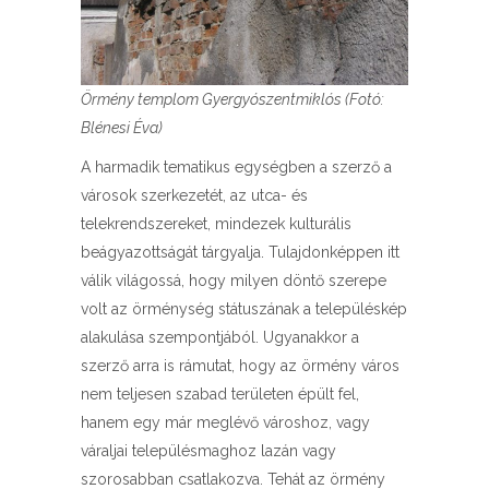
Örmény templom Gyergyószentmiklós (Fotó:
Blénesi Éva)
A harmadik tematikus egységben a szerző a
városok szerkezetét, az utca- és
telekrendszereket, mindezek kulturális
beágyazottságát tárgyalja. Tulajdonképpen itt
válik világossá, hogy milyen döntő szerepe
volt az örménység státuszának a településkép
alakulása szempontjából. Ugyanakkor a
szerző arra is rámutat, hogy az örmény város
nem teljesen szabad területen épült fel,
hanem egy már meglévő városhoz, vagy
váraljai településmaghoz lazán vagy
szorosabban csatlakozva. Tehát az örmény