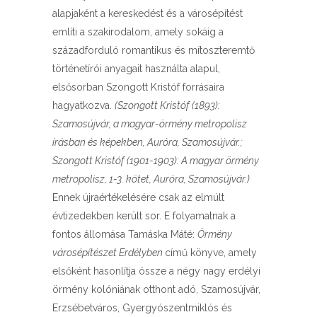
alapjaként a kereskedést és a városépítést
említi a szakirodalom, amely sokáig a
századforduló romantikus és mítoszteremtő
történetírói anyagait használta alapul,
elsősorban Szongott Kristóf forrásaira
hagyatkozva.
(Szongott Kristóf (1893):
Szamosújvár, a magyar-örmény metropolisz
írásban és képekben, Auróra, Szamosújvár.;
Szongott Kristóf (1901-1903): A magyar örmény
metropolisz, 1-3. kötet, Auróra, Szamosújvár.)
Ennek újraértékelésére csak az elmúlt
évtizedekben került sor. E folyamatnak a
fontos állomása Tamáska Máté:
Örmény
városépítészet Erdélyben
című könyve, amely
elsőként hasonlítja össze a négy nagy erdélyi
örmény kolóniának otthont adó, Szamosújvár,
Erzsébetváros, Gyergyószentmiklós és