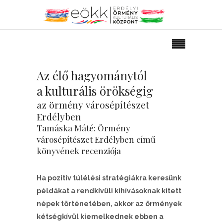
Az élő hagyománytól
a kulturális örökségig
az örmény városépítészet
Erdélyben
Tamáska Máté: Örmény
városépítészet Erdélyben című
könyvének recenziója
Ha pozitív túlélési stratégiákra keresünk
példákat a rendkívüli kihívásoknak kitett
népek történetében, akkor az örmények
kétségkívül kiemelkednek ebben a