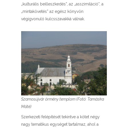
„kulturális beilleszkedés”, az „asszimiláció”, a
„mintakövetés” az egész könyvön
végigvonuló kulcsszavakká válnak.
Szamosújvár örmény templom (Fotó: Tamáska
Máté)
Szerkezeti felépítését tekintve a kötet négy
nagy tematikus egységet tartalmaz, ahol a