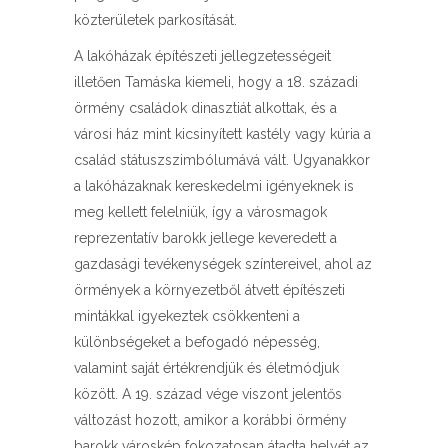
közterületek parkosítását.
A lakóházak építészeti jellegzetességeit
illetően Tamáska kiemeli, hogy a 18. századi
örmény családok dinasztiát alkottak, és a
városi ház mint kicsinyített kastély vagy kúria a
család státuszszimbólumává vált. Ugyanakkor
a lakóházaknak kereskedelmi igényeknek is
meg kellett felelniük, így a városmagok
reprezentatív barokk jellege keveredett a
gazdasági tevékenységek színtereivel, ahol az
örmények a környezetből átvett építészeti
mintákkal igyekeztek csökkenteni a
különbségeket a befogadó népesség,
valamint saját értékrendjük és életmódjuk
között. A 19. század vége viszont jelentős
változást hozott, amikor a korábbi örmény
barokk városkép fokozatosan átadta helyét az