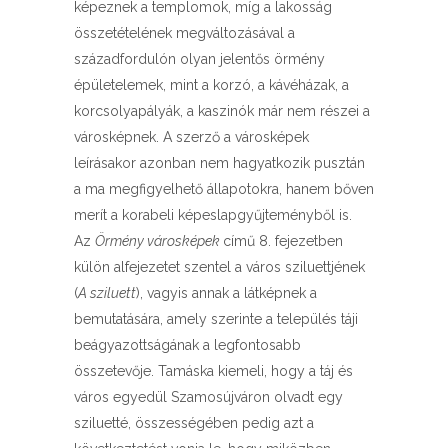
képeznek a templomok, míg a lakosság
összetételének megváltozásával a
századfordulón olyan jelentős örmény
épületelemek, mint a korzó, a kávéházak, a
korcsolyapályák, a kaszinók már nem részei a
városképnek. A szerző a városképek
leírásakor azonban nem hagyatkozik pusztán
a ma megfigyelhető állapotokra, hanem bőven
merít a korabeli képeslapgyűjteményből is.
Az
Örmény városképek
című 8. fejezetben
külön alfejezetet szentel a város sziluettjének
(
A sziluett
), vagyis annak a látképnek a
bemutatására, amely szerinte a település táji
beágyazottságának a legfontosabb
összetevője. Tamáska kiemeli, hogy a táj és
város egyedül Szamosújváron olvadt egy
sziluetté, összességében pedig azt a