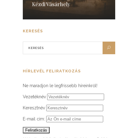
Kézdi Vásárhely
KERESÉS
HÍRLEVÉL FELIRATKOZÁS
Ne maradjon le legfrissebb híreinkről!
Vezetéknév
Keresztnév
E-mail cím: