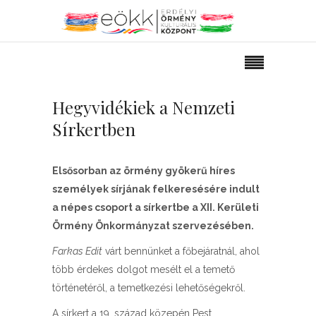
Hegyvidékiek a Nemzeti
Sírkertben
Elsősorban az örmény gyökerű híres
személyek sírjának felkeresésére indult
a népes csoport a sírkertbe a XII. Kerületi
Örmény Önkormányzat szervezésében.
Farkas Edit
várt bennünket a főbejáratnál, ahol
több érdekes dolgot mesélt el a temető
történetéről, a temetkezési lehetőségekről.
A sírkert a 19. század közepén Pest