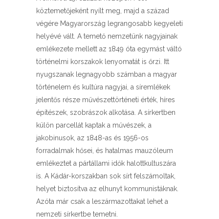
köztemetőjeként nyílt meg, majd a század
végére Magyarország legrangosabb kegyeleti
helyévé vált. A temető nemzetünk nagyjainak
emlékezete mellett az 1849 óta egymást váltó
történelmi korszakok lenyomatát is őrzi. Itt
nyugszanak legnagyobb számban a magyar
történelem és kultúra nagyjai, a síremlékek
jelentős része művészettörténeti érték, híres
építészek, szobrászok alkotása. A sírkertben
külön parcellát kaptak a művészek, a
jakobinusok, az 1848-as és 1956-os
forradalmak hősei, és hatalmas mauzóleum
emlékeztet a pártállami idők halottkultuszára
is. A Kádár-korszakban sok sírt felszámoltak,
helyet biztosítva az elhunyt kommunistáknak.
Azóta már csak a leszármazottakat lehet a
nemzeti sírkertbe temetni.