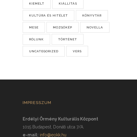
KIEMELT
KIÁLLÍTÁS
KULTÚRA ÉS HITÉLET
KÖNYVTÁR
MESE
MOZGÓKÉP
NOVELLA
RÓLUNK
TÖRTÉNET
UNCATEGORIZED
VERS
IMPRESSZUM
Erdélyi Örmény Kulturális Központ
1015 Budapest, Donáti utca 7/A.
e-mail:
info@eokk.hu