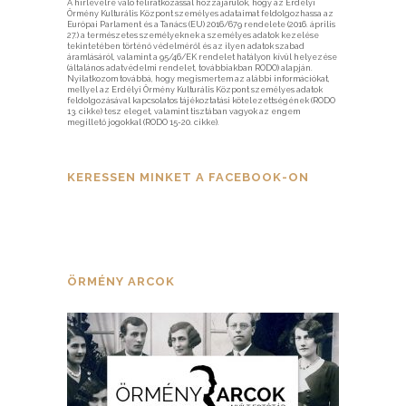
A hírlevélre való feliratkozással hozzájárulok, hogy az Erdélyi
Örmény Kulturális Központ személyes adataimat feldolgozhassa az
Európai Parlament és a Tanács (EU) 2016/679 rendelete (2016. április
27.) a természetes személyeknek a személyes adatok kezelése
tekintetében történő védelméről és az ilyen adatok szabad
áramlásáról, valamint a 95/46/EK rendelet hatályon kívül helyezése
(általános adatvédelmi rendelet, továbbiakban RODO) alapján.
Nyilatkozom továbbá, hogy megismertem az alábbi információkat,
mellyel az Erdélyi Örmény Kulturális Központ személyes adatok
feldolgozásával kapcsolatos tájékoztatási kötelezettségének (RODO
13. cikke) tesz eleget, valamint tisztában vagyok az engem
megillető jogokkal (RODO 15-20. cikke).
KERESSEN MINKET A FACEBOOK-ON
ÖRMÉNY ARCOK