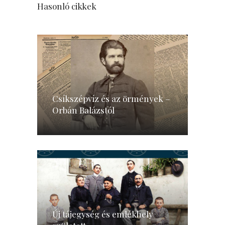
Hasonló cikkek
Csíkszépvíz és az örmények –
Orbán Balázstól
Új tájegység és emlékhely