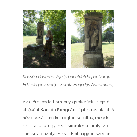
Kacsóh Pongrác sírja (a bal oldali képen Varga
Edit idegenvezető – Fotók: Hegedűs Annamária)
Az előre leadott örmény gyökerűek listájáról
elsőként
Kacsóh Pongrác
sírját kerestük fel. A
név olvasása nélkül rögtön sejtettük, melyik
sírnál állunk, ugyanis a síremlék a furulyázó
Jancsit ábrázolja. Farkas Edit nagyon szépen