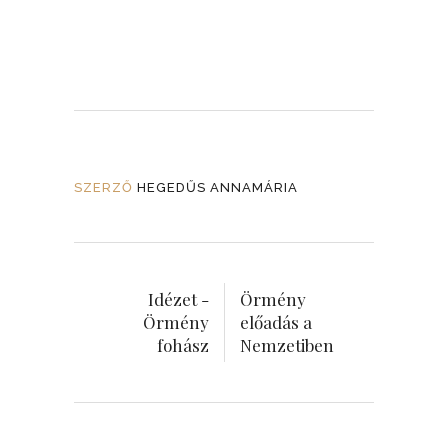
SZERZŐ
HEGEDŰS ANNAMÁRIA
Idézet -
Örmény
Örmény
előadás a
fohász
Nemzetiben