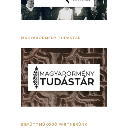
MAGYARÖRMÉNY TUDÁSTÁR
EGYÜTTMŰKÖDŐ PARTNERÜNK