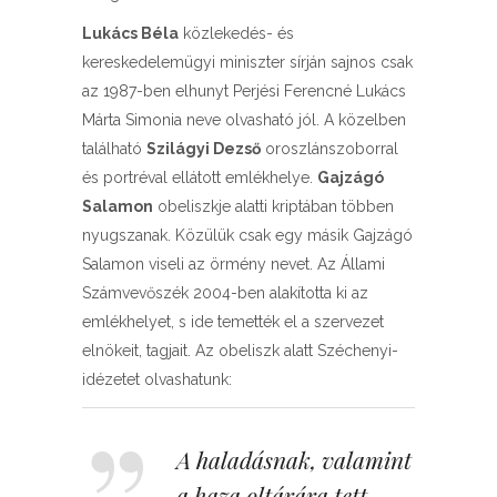
Lukács Béla
közlekedés- és
kereskedelemügyi miniszter sírján sajnos csak
az 1987-ben elhunyt Perjési Ferencné Lukács
Márta Simonia neve olvasható jól. A közelben
található
Szilágyi Dezső
oroszlánszoborral
és portréval ellátott emlékhelye.
Gajzágó
Salamon
obeliszkje alatti kriptában többen
nyugszanak. Közülük csak egy másik Gajzágó
Salamon viseli az örmény nevet. Az Állami
Számvevőszék 2004-ben alakította ki az
emlékhelyet, s ide temették el a szervezet
elnökeit, tagjait. Az obeliszk alatt Széchenyi-
idézetet olvashatunk:
A haladásnak, valamint
a haza oltárára tett