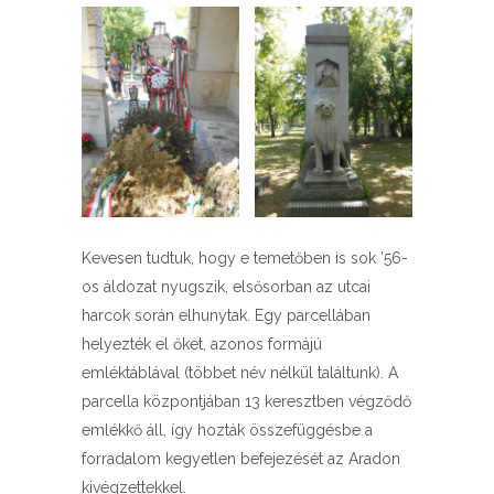
Kevesen tudtuk, hogy e temetőben is sok ’56-
os áldozat nyugszik, elsősorban az utcai
harcok során elhunytak. Egy parcellában
helyezték el őket, azonos formájú
emléktáblával (többet név nélkül találtunk). A
parcella központjában 13 keresztben végződő
emlékkő áll, így hozták összefüggésbe a
forradalom kegyetlen befejezését az Aradon
kivégzettekkel.