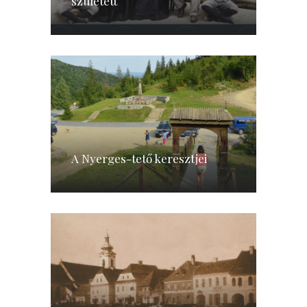
született
A Nyerges-tető keresztjei