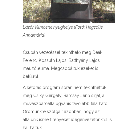
Lázár Vilmosné nyughelye (Fotó: Hegedűs
Annamária)
Csupán vezetéssel tekinthető meg Deák
Ferenc, Kossuth Lajos, Batthyány Lajos
mauzóleuma. Megcsodáltuk ezeket is
belülről.
A kétórás program során nem tekinthettük
meg Csiky Gergely, Barcsay Jenő sírját, a
művészparcella ugyanis távolabb található.
Örömünkre szolgált azonban, hogy az
általunk ismert tényeket idegenvezetőnktől is
hallhattuk.