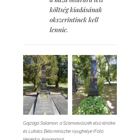
költség kiadásának
okszerintinek kell
lennie.
Gajzágó Salamon, a Számvevőszék első elnöke
és Lukács Béla miniszter nyughelye (Fotó:
Hegedűs Annamária)