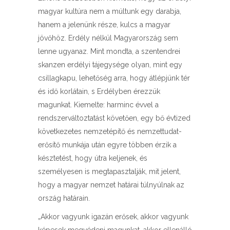
magyar kultúra nem a múltunk egy darabja,
hanem a jelenünk része, kulcs a magyar
jövőhöz. Erdély nélkül Magyarország sem
lenne ugyanaz. Mint mondta, a szentendrei
skanzen erdélyi tájegysége olyan, mint egy
csillagkapu, lehetőség arra, hogy átlépjünk tér
és idő korlátain, s Erdélyben érezzük
magunkat. Kiemelte: harminc évvel a
rendszerváltoztatást követően, egy bő évtized
következetes nemzetépítő és nemzettudat-
erősítő munkája után egyre többen érzik a
késztetést, hogy útra keljenek, és
személyesen is megtapasztalják, mit jelent,
hogy a magyar nemzet határai túlnyúlnak az
ország határain.
„Akkor vagyunk igazán erősek, akkor vagyunk