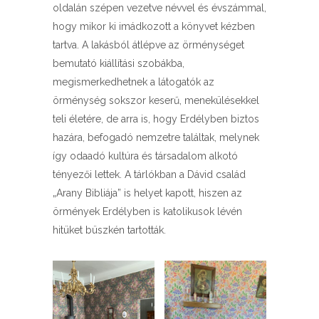
oldalán szépen vezetve névvel és évszámmal,
hogy mikor ki imádkozott a könyvet kézben
tartva. A lakásból átlépve az örménységet
bemutató kiállítási szobákba,
megismerkedhetnek a látogatók az
örménység sokszor keserű, menekülésekkel
teli életére, de arra is, hogy Erdélyben biztos
hazára, befogadó nemzetre találtak, melynek
így odaadó kultúra és társadalom alkotó
tényezői lettek. A tárlókban a Dávid család
„Arany Bibliája” is helyet kapott, hiszen az
örmények Erdélyben is katolikusok lévén
hitüket büszkén tartották.