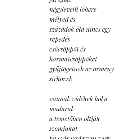
négylevelű lóhere
mélyed és
századok óta nincs egy
repedés
esőcsöppöt és
harmatcsöppöket
gyűjtögetnek az örmény
sírkövek
vannak vidékek hol a
madarak
a temetőben oltják
szomjukat
ha szárazság van vagy