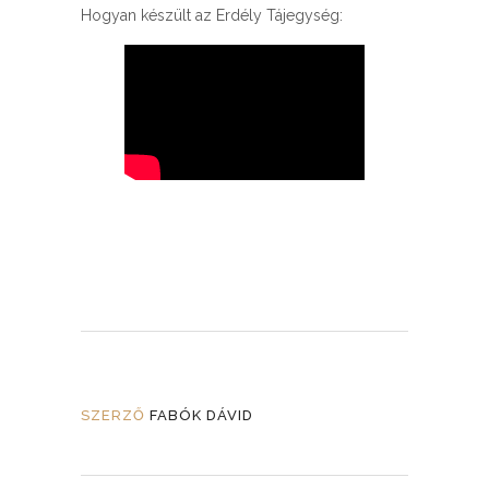
Hogyan készült az Erdély Tájegység:
SZERZŐ
FABÓK DÁVID