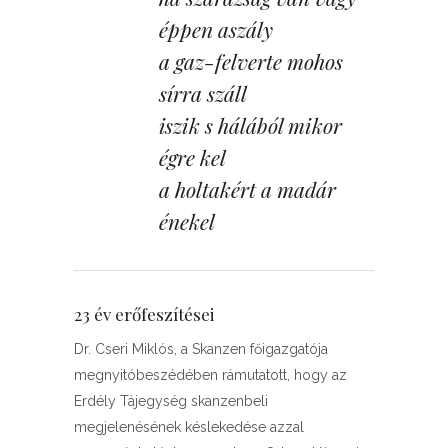
éppen aszály
a gaz-felverte mohos
sírra száll
iszik s hálából mikor
égre kel
a holtakért a madár
énekel
23 év erőfeszítései
Dr. Cseri Miklós, a Skanzen főigazgatója
megnyitóbeszédében rámutatott, hogy az
Erdély Tájegység skanzenbeli
megjelenésének késlekedése azzal