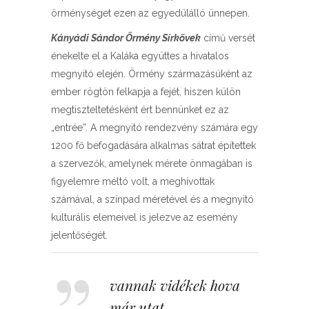
örménységet ezen az egyedülálló ünnepen.
Kányádi Sándor Örmény Sírkövek
című versét
énekelte el a Kaláka együttes a hivatalos
megnyitó elején. Örmény származásúként az
ember rögtön felkapja a fejét, hiszen külön
megtiszteltetésként ért bennünket ez az
„entrée”. A megnyitó rendezvény számára egy
1200 fő befogadására alkalmas sátrat építettek
a szervezők, amelynek mérete önmagában is
figyelemre méltó volt, a meghívottak
számával, a színpad méretével és a megnyitó
kulturális elemeivel is jelezve az esemény
jelentőségét.
vannak vidékek hova
már utat