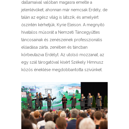
dallamaival valóban magasra emelte a
jelenlévőket, ahonnan már nemcsak Erdély, de
talán az egész világ is látszik, és amelyért
őszintén kérhetjük, Kyrie Eleison. A megnyitó
hivatalos műsorát a Nemzeti Táncegyüttes
táncosainak és zenészeinek professzionális
előadása zárta, zenében és táncban
körbeutazva Erdélyt. Az utolsó mozzanat, az
egy szál tárogatóval kísért Székely Himnusz
közös éneklése megdobbantotta szívünket.