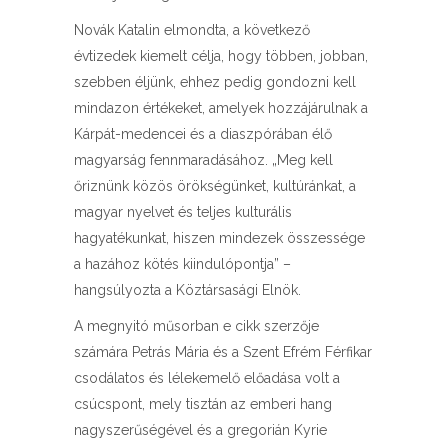
Novák Katalin elmondta, a következő
évtizedek kiemelt célja, hogy többen, jobban,
szebben éljünk, ehhez pedig gondozni kell
mindazon értékeket, amelyek hozzájárulnak a
Kárpát-medencei és a diaszpórában élő
magyarság fennmaradásához. „Meg kell
őriznünk közös örökségünket, kultúránkat, a
magyar nyelvet és teljes kulturális
hagyatékunkat, hiszen mindezek összessége
a hazához kötés kiindulópontja” –
hangsúlyozta a Köztársasági Elnök.
A megnyitó műsorban e cikk szerzője
számára Petrás Mária és a Szent Efrém Férfikar
csodálatos és lélekemelő előadása volt a
csúcspont, mely tisztán az emberi hang
nagyszerűségével és a gregorián Kyrie