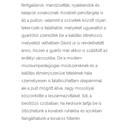
férfigallérok, mandzsetták, nyakkendők és
kalapok sorakoznak. Korabeli pénztárgép is
áll a pulton, valamint a szövetek között olyan
tekercsek is találhatók, melyeket ugyanattól a
gyártótól szereztek be a kiállítás létrehozói,
melyektől vélhetően Dávid úr is rendelhetett
anno, hiszen a gyártó már akkor is szállított az
erdélyi városokba. De a modern
múzeumpedagógiai módszereknek és a
kiállítás élményszerűvé tételének hála
személyesen is találkozhattam ükapámmal,
aki a pult mögött állva, nagy mosollyal
köszöntötte a leszármazottakat. Sőt, a
beöltöző szobában, ha kedvünk tartja be is
öltözhetünk a korabeli ruhákba és azokban
flangálhatunk a kisváros főterén.