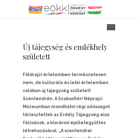
Új tájegység és emlékhely
született
Földrajzi értelemben természetesen
nem, de kulturális és lelki értelemben
valóban új tájegység született
Szentendrén. A Szabadtéri Néprajzi
Múzeumban mondhatni régi adósságot
törlesztettek az Erdély Tájegység első
fázisának, a kisvárosi épületegyüttes
létrehozásával. „A szentendrei