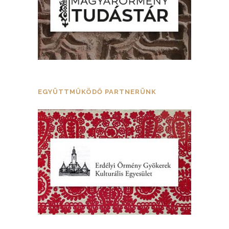
EGYÜTTMŰKÖDŐ PARTNERÜNK