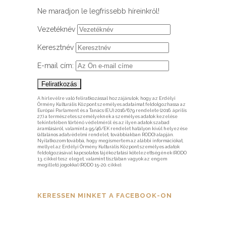
Ne maradjon le legfrissebb híreinkről!
Vezetéknév
Keresztnév
E-mail cím:
A hírlevélre való feliratkozással hozzájárulok, hogy az Erdélyi
Örmény Kulturális Központ személyes adataimat feldolgozhassa az
Európai Parlament és a Tanács (EU) 2016/679 rendelete (2016. április
27.) a természetes személyeknek a személyes adatok kezelése
tekintetében történő védelméről és az ilyen adatok szabad
áramlásáról, valamint a 95/46/EK rendelet hatályon kívül helyezése
(általános adatvédelmi rendelet, továbbiakban RODO) alapján.
Nyilatkozom továbbá, hogy megismertem az alábbi információkat,
mellyel az Erdélyi Örmény Kulturális Központ személyes adatok
feldolgozásával kapcsolatos tájékoztatási kötelezettségének (RODO
13. cikke) tesz eleget, valamint tisztában vagyok az engem
megillető jogokkal (RODO 15-20. cikke).
KERESSEN MINKET A FACEBOOK-ON