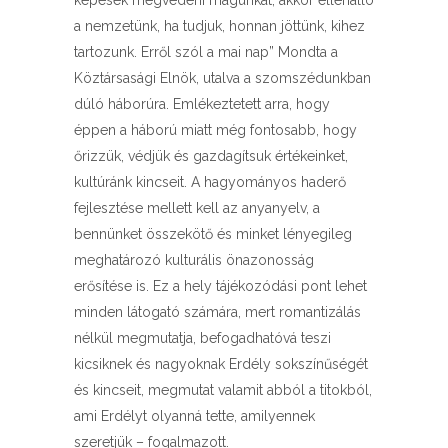
képesek megvédeni magunkat, akkor ellenálló
a nemzetünk, ha tudjuk, honnan jöttünk, kihez
tartozunk. Erről szól a mai nap” Mondta a
Köztársasági Elnök, utalva a szomszédunkban
dúló háborúra. Emlékeztetett arra, hogy
éppen a háború miatt még fontosabb, hogy
őrizzük, védjük és gazdagítsuk értékeinket,
kultúránk kincseit. A hagyományos haderő
fejlesztése mellett kell az anyanyelv, a
bennünket összekötő és minket lényegileg
meghatározó kulturális önazonosság
erősítése is. Ez a hely tájékozódási pont lehet
minden látogató számára, mert romantizálás
nélkül megmutatja, befogadhatóvá teszi
kicsiknek és nagyoknak Erdély sokszínűségét
és kincseit, megmutat valamit abból a titokból,
ami Erdélyt olyanná tette, amilyennek
szeretjük – fogalmazott.