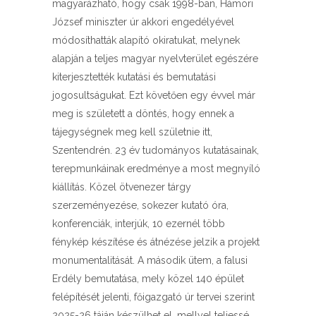
magyarázható, hogy csak 1998-ban, Hámori
József miniszter úr akkori engedélyével
módosíthatták alapító okiratukat, melynek
alapján a teljes magyar nyelvterület egészére
kiterjesztették kutatási és bemutatási
jogosultságukat. Ezt követően egy évvel már
meg is született a döntés, hogy ennek a
tájegységnek meg kell születnie itt,
Szentendrén. 23 év tudományos kutatásainak,
terepmunkáinak eredménye a most megnyíló
kiállítás. Közel ötvenezer tárgy
szerzeményezése, sokezer kutató óra,
konferenciák, interjúk, 10 ezernél több
fénykép készítése és átnézése jelzik a projekt
monumentalitását. A második ütem, a falusi
Erdély bemutatása, mely közel 140 épület
felépítését jelenti, főigazgató úr tervei szerint
2025-26 táján készülhet el, mellyel teljessé