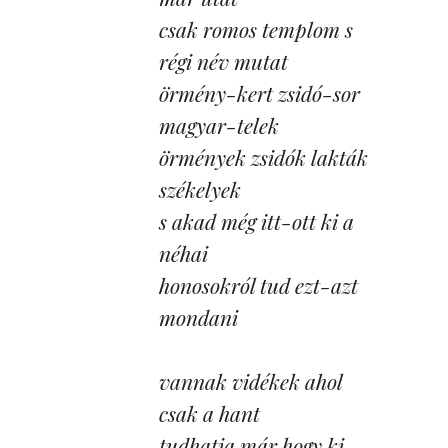
csak romos templom s
régi név mutat
örmény-kert zsidó-sor
magyar-telek
örmények zsidók lakták
székelyek
s akad még itt-ott ki a
néhai
honosokról tud ezt-azt
mondani
vannak vidékek ahol
csak a hant
tudhatja már hogy ki