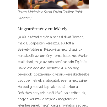
Petrás Mária és a Szent Efrém Férfikar (fotó:
Skanzen)
Magyarörmény emlékhely
„A XX. század elején a párizsi divat Bécsen,
majd Budapesten keresztül eljutott a
Székelyföldre is. Kézdivásárhely divatáru-
kereskedői az örmény, római katolikus Wertán
családból, majd az oda beházasodó Fejér és
Dávid családokból kerültek ki. A boldog
békeidők időszakának divatáru-kereskedésébe
csöppenhetnek a látogatók ezen a helyszínen.
Ha pedig kedvet kapnak hozzá, akkor a
Beöltöző helyszín ruhái közül választhatunk,
hogy a korszak divatjának megfelelően
jelenhessenek meg.” Idáig a hivatalos szöveg.