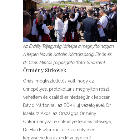
Az Erdély Tájegység látképe a megnyitó napján.
A képen Novák Katalin Köztársasági Elnök és
dr. Cseri Miklós főigazgató (fotó: Skanzen)
Örmény Sírkövek
Óriási megtiszteltetés volt, hogy az
ünnepélyes, protokolláris megnyitón részt
vehettem és családi érintettségünk kapcsán
Dávid Mártonnal, az EÖKK új vezetőjével, Dr.
Issekutz Ákos, az Országos Örmény
Önkormányzat elnökhelyettese és felesége,
Dr. Hun Eszter mellett személyesen
képviselhettük az erdélyi gyökerű