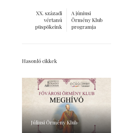
XX. századi
A júniusi
vértanú
Örmény Klub
püspökeink
programja
Hasonló cikkek
Júliusi Örmény Klub