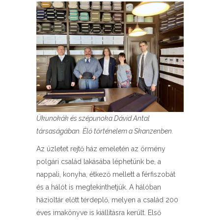
Ükunokák és szépunoka Dávid Antal
társaságában. Élő történelem a Skanzenben.
Az üzletet rejtő ház emeletén az örmény
polgári család lakásába léphetünk be, a
nappali, konyha, étkező mellett a férfiszobát
és a hálót is megtekinthetjük. A hálóban
házioltár előtt térdeplő, melyen a család 200
éves imakönyve is kiállításra került. Első