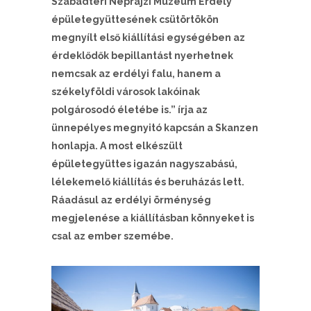
Szabadtéri Néprajzi Múzeum Erdély
épületegyüttesének csütörtökön
megnyílt első kiállítási egységében az
érdeklődők bepillantást nyerhetnek
nemcsak az erdélyi falu, hanem a
székelyföldi városok lakóinak
polgárosodó életébe is.” írja az
ünnepélyes megnyitó kapcsán a Skanzen
honlapja. A most elkészült
épületegyüttes igazán nagyszabású,
lélekemelő kiállítás és beruházás lett.
Ráadásul az erdélyi örménység
megjelenése a kiállításban könnyeket is
csal az ember szemébe.