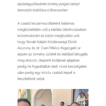
épületegyüttesének örmény polgári lakást
bemutató kiállítása a Skanzenben
A család leszármazottaiként hatalmas
megtiszteltetés volt a kiállítás létrehozásában
közreműködni és külön megtisztelő volt,
hogy Novák Katalin Köztársasági Elnök
Asszony és dr. Cseri Miklós főigazgató úr
éppen az örmény üzletet és kiállítást látogatta
meg először, ükapánk boltjának ajtajában
pedig mi fogadhattuk őket, rövid beszélgetés
után pedig egy közös családi képet is
készítettünk velük.