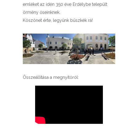
emléket az idén 350 éve Erdélybe települt
örmény őseinknek.
Köszönet érte, legyünk büszkék rá!
Összeállítása a megnyitóról: