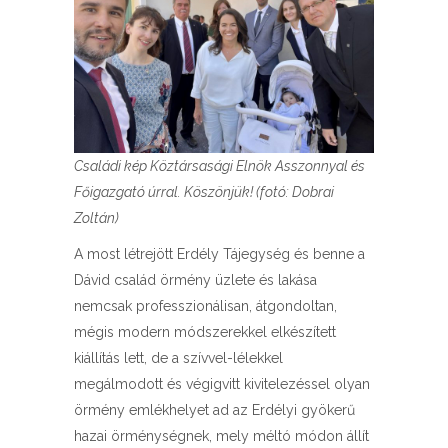
Családi kép Köztársasági Elnök Asszonnyal és
Főigazgató úrral. Köszönjük! (fotó: Dobrai
Zoltán)
A most létrejött Erdély Tájegység és benne a
Dávid család örmény üzlete és lakása
nemcsak professzionálisan, átgondoltan,
mégis modern módszerekkel elkészített
kiállítás lett, de a szívvel-lélekkel
megálmodott és végigvitt kivitelezéssel olyan
örmény emlékhelyet ad az Erdélyi gyökerű
hazai örménységnek, mely méltó módon állít