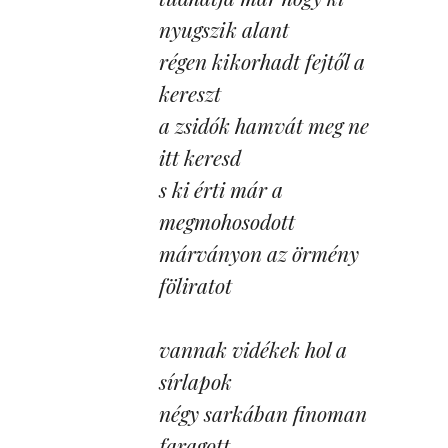
nyugszik alant
régen kikorhadt fejtől a
kereszt
a zsidók hamvát meg ne
itt keresd
s ki érti már a
megmohosodott
márványon az örmény
föliratot
vannak vidékek hol a
sírlapok
négy sarkában finoman
faragott