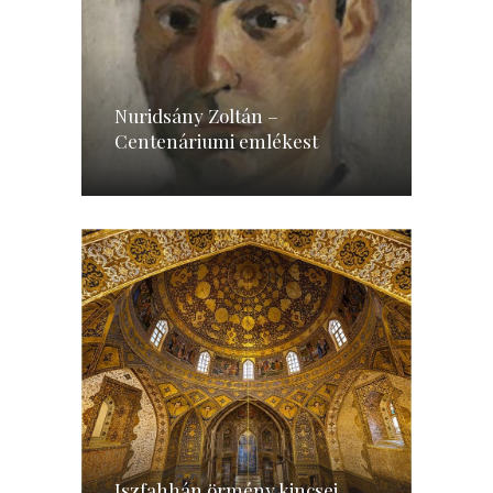
Nuridsány Zoltán –
Centenáriumi emlékest
Iszfahhán örmény kincsei