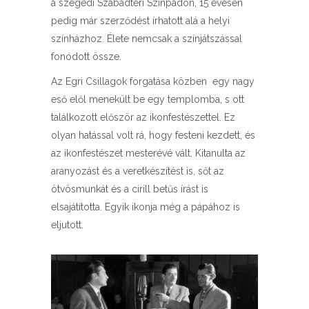
a szegedi Szabadtéri Színpadon, 15 évesen
pedig már szerződést írhatott alá a helyi
színházhoz. Élete nemcsak a színjátszással
fonódott össze.
Az Egri Csillagok forgatása közben egy nagy
eső elől menekült be egy templomba, s ott
találkozott először az ikonfestészettel. Ez
olyan hatással volt rá, hogy festeni kezdett, és
az ikonfestészet mesterévé vált. Kitanulta az
aranyozást és a veretkészítést is, sőt az
ötvösmunkát és a cirill betűs írást is
elsajátította. Egyik ikonja még a pápához is
eljutott.