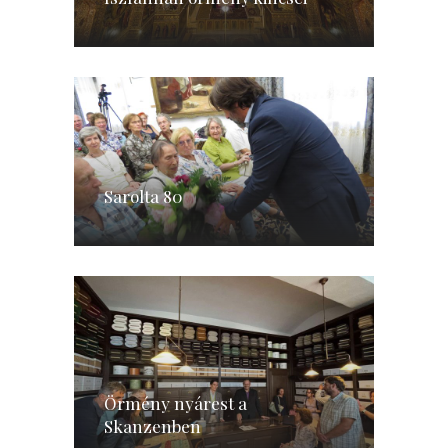
Sarolta 80
Örmény nyárest a
Skanzenben