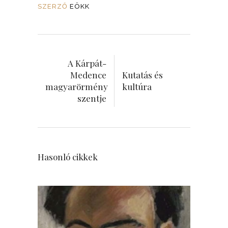
SZERZŐ
EÖKK
A Kárpát-
Medence
Kutatás és
magyarörmény
kultúra
szentje
Hasonló cikkek