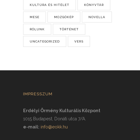
KULTÚRA ÉS HITÉLET
KÖNYVTÁR
MESE
MOZGÓKÉP
NOVELLA
RÓLUNK
TÖRTÉNET
UNCATEGORIZED
VERS
IMPRESSZUM
Erdélyi Örmény Kulturális Központ
1015 Budapest, Donáti utca 7/A.
e-mail:
info@eokk.hu