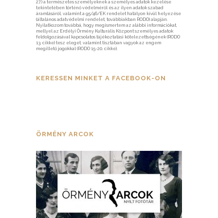
27.) a természetes személyeknek a személyes adatok kezelése
tekintetében történő védelméről és az ilyen adatok szabad
áramlásáról, valamint a 95/46/EK rendelet hatályon kívül helyezése
(általános adatvédelmi rendelet, továbbiakban RODO) alapján.
Nyilatkozom továbbá, hogy megismertem az alábbi információkat,
mellyel az Erdélyi Örmény Kulturális Központ személyes adatok
feldolgozásával kapcsolatos tájékoztatási kötelezettségének (RODO
13. cikke) tesz eleget, valamint tisztában vagyok az engem
megillető jogokkal (RODO 15-20. cikke).
KERESSEN MINKET A FACEBOOK-ON
ÖRMÉNY ARCOK