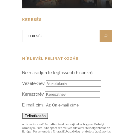
KERESÉS
HÍRLEVÉL FELIRATKOZÁS
Ne maradjon le legfrissebb híreinkről!
Vezetéknév
Keresztnév
E-mail cím:
A hírlevélre való feliratkozással hozzájárulok, hogy az Erdélyi
Örmény Kulturális Központ személyes adataimat feldolgozhassa az
Európai Parlament és a Tanács (EU) 2016/679 rendelete (2016. április