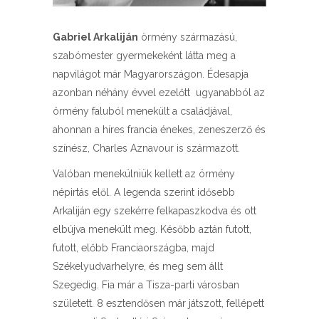
Gabriel Arkaliján
örmény származású,
szabómester gyermekeként látta meg a
napvilágot már Magyarországon. Édesapja
azonban néhány évvel ezelőtt ugyanabból az
örmény faluból menekült a családjával,
ahonnan a híres francia énekes, zeneszerző és
színész, Charles Aznavour is származott.
Valóban menekülniük kellett az örmény
népirtás elől. A legenda szerint idősebb
Arkaliján egy szekérre felkapaszkodva és ott
elbújva menekült meg. Később aztán futott,
futott, előbb Franciaországba, majd
Székelyudvarhelyre, és meg sem állt
Szegedig. Fia már a Tisza-parti városban
született. 8 esztendősen már játszott, fellépett