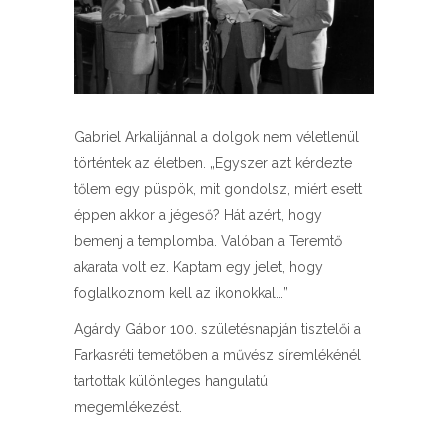
Gabriel Arkalijánnal a dolgok nem véletlenül
történtek az életben. „Egyszer azt kérdezte
tőlem egy püspök, mit gondolsz, miért esett
éppen akkor a jégeső? Hát azért, hogy
bemenj a templomba. Valóban a Teremtő
akarata volt ez. Kaptam egy jelet, hogy
foglalkoznom kell az ikonokkal…”
Agárdy Gábor 100. születésnapján tisztelői a
Farkasréti temetőben a művész síremlékénél
tartottak különleges hangulatú
megemlékezést.