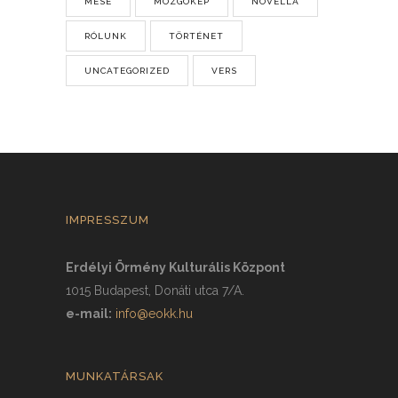
MESE
MOZGÓKÉP
NOVELLA
RÓLUNK
TÖRTÉNET
UNCATEGORIZED
VERS
IMPRESSZUM
Erdélyi Örmény Kulturális Központ
1015 Budapest, Donáti utca 7/A.
e-mail:
info@eokk.hu
MUNKATÁRSAK