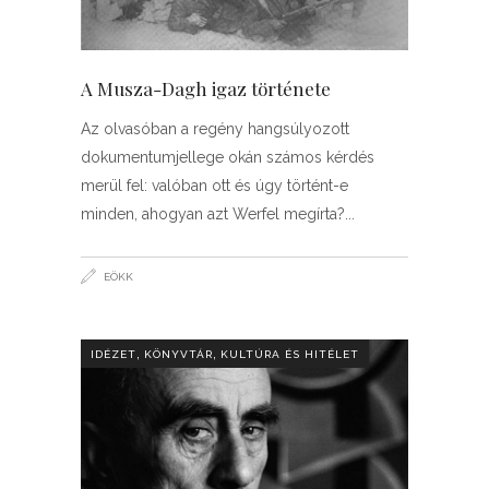
A Musza-Dagh igaz története
Az olvasóban a regény hangsúlyozott
dokumentumjellege okán számos kérdés
merül fel: valóban ott és úgy történt­-e
minden, ahogyan azt Werfel megírta?
EÖKK
,
,
IDÉZET
KÖNYVTÁR
KULTÚRA ÉS HITÉLET