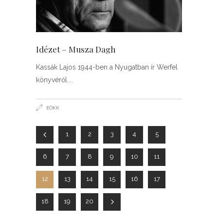
Idézet – Musza Dagh
Kassák Lajos 1944-ben a Nyugatban ír Werfel
könyvéről.
EÖKK
1
2
3
4
5
6
7
8
9
10
11
12
13
14
15
16
17
18
19
20