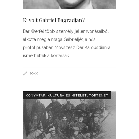
Ki volt Gabriel Bagradjan?
Bár Werfel több személy jellemvonásaiból
alkotta meg a maga Gábrieljét, a hős
prototípusában Movszesz Der Kalousdianra
ismerhettek a kortársak.
EÖKK
,
,
KÖNYVTÁR
KULTÚRA ÉS HITÉLET
TÖRTÉNET