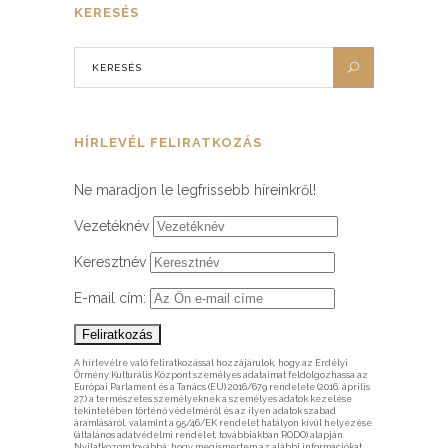
KERESÉS
HÍRLEVÉL FELIRATKOZÁS
Ne maradjon le legfrissebb híreinkről!
Vezetéknév
Keresztnév
E-mail cím:
A hírlevélre való feliratkozással hozzájárulok, hogy az Erdélyi
Örmény Kulturális Központ személyes adataimat feldolgozhassa az
Európai Parlament és a Tanács (EU) 2016/679 rendelete (2016. április
27.) a természetes személyeknek a személyes adatok kezelése
tekintetében történő védelméről és az ilyen adatok szabad
áramlásáról, valamint a 95/46/EK rendelet hatályon kívül helyezése
(általános adatvédelmi rendelet, továbbiakban RODO) alapján.
Nyilatkozom továbbá, hogy megismertem az alábbi információkat,