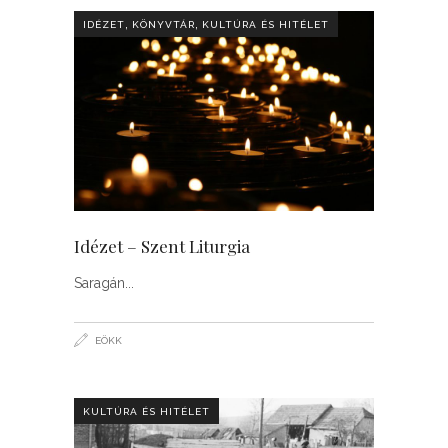
,
,
IDÉZET
KÖNYVTÁR
KULTÚRA ÉS HITÉLET
Idézet – Szent Liturgia
Saragán
EÖKK
KULTÚRA ÉS HITÉLET