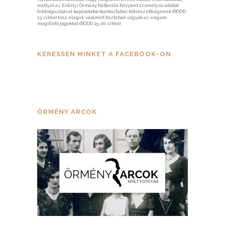
mellyel az Erdélyi Örmény Kulturális Központ személyes adatok
feldolgozásával kapcsolatos tájékoztatási kötelezettségének (RODO
13. cikke) tesz eleget, valamint tisztában vagyok az engem
megillető jogokkal (RODO 15-20. cikke).
KERESSEN MINKET A FACEBOOK-ON
ÖRMÉNY ARCOK