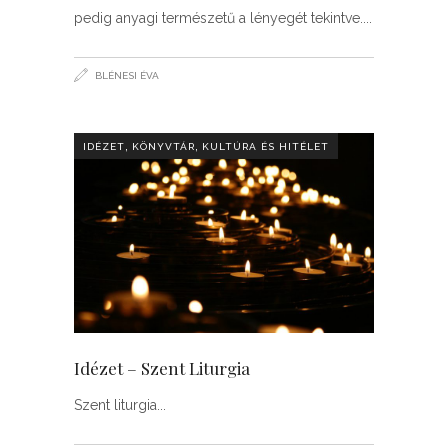
pedig anyagi természetű a lényegét tekintve.
BLÉNESI ÉVA
,
,
IDÉZET
KÖNYVTÁR
KULTÚRA ÉS HITÉLET
Idézet – Szent Liturgia
Szent liturgia