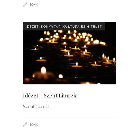
EÖKK
,
,
IDÉZET
KÖNYVTÁR
KULTÚRA ÉS HITÉLET
Idézet – Szent Liturgia
Szent liturgia
EÖKK