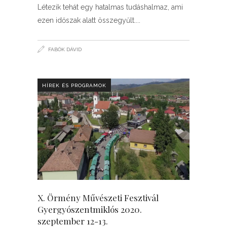
Létezik tehát egy hatalmas tudáshalmaz, ami
ezen időszak alatt összegyűlt.
FABÓK DÁVID
HÍREK ÉS PROGRAMOK
X. Örmény Művészeti Fesztivál
Gyergyószentmiklós 2020.
szeptember 12-13.