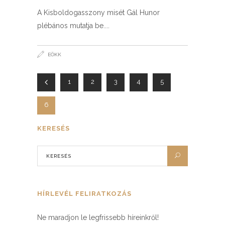
A Kisboldogasszony misét Gál Hunor
plébános mutatja be.
EÖKK
1
2
3
4
5
6
KERESÉS
HÍRLEVÉL FELIRATKOZÁS
Ne maradjon le legfrissebb híreinkről!