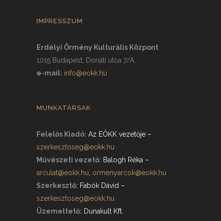
IMPRESSZUM
Erdélyi Örmény Kulturális Központ
1015 Budapest, Donáti utca 7/A.
e-mail:
info@eokk.hu
MUNKATÁRSAK
Felelős Kiadó:
Az EÖKK vezetője
–
szerkesztoseg@eokk.hu
Művészeti vezető:
Balogh Réka
–
arculat@eokk.hu
,
ormenyarcok@eokk.hu
Szerkesztő:
Fabók Dávid
–
szerkesztoseg@eokk.hu
Üzemeltető:
Dunakult Kft.