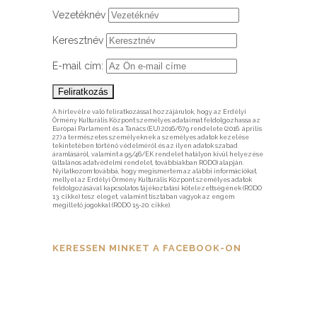
Vezetéknév
Keresztnév
E-mail cím:
A hírlevélre való feliratkozással hozzájárulok, hogy az Erdélyi
Örmény Kulturális Központ személyes adataimat feldolgozhassa az
Európai Parlament és a Tanács (EU) 2016/679 rendelete (2016. április
27.) a természetes személyeknek a személyes adatok kezelése
tekintetében történő védelméről és az ilyen adatok szabad
áramlásáról, valamint a 95/46/EK rendelet hatályon kívül helyezése
(általános adatvédelmi rendelet, továbbiakban RODO) alapján.
Nyilatkozom továbbá, hogy megismertem az alábbi információkat,
mellyel az Erdélyi Örmény Kulturális Központ személyes adatok
feldolgozásával kapcsolatos tájékoztatási kötelezettségének (RODO
13. cikke) tesz eleget, valamint tisztában vagyok az engem
megillető jogokkal (RODO 15-20. cikke).
KERESSEN MINKET A FACEBOOK-ON