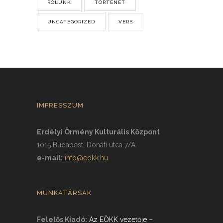
RÓLUNK
TÖRTÉNET
UNCATEGORIZED
VERS
IMPRESSZUM
Erdélyi Örmény Kulturális Központ
1015 Budapest, Donáti utca 7/A.
e-mail:
info@eokk.hu
MUNKATÁRSAK
Felelős Kiadó:
Az EÖKK vezetője
–