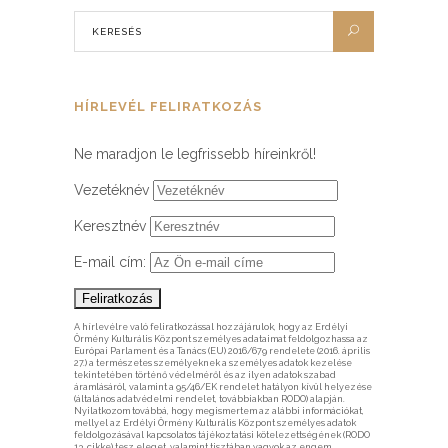
HÍRLEVÉL FELIRATKOZÁS
Ne maradjon le legfrissebb híreinkről!
Vezetéknév
Keresztnév
E-mail cím:
A hírlevélre való feliratkozással hozzájárulok, hogy az Erdélyi
Örmény Kulturális Központ személyes adataimat feldolgozhassa az
Európai Parlament és a Tanács (EU) 2016/679 rendelete (2016. április
27.) a természetes személyeknek a személyes adatok kezelése
tekintetében történő védelméről és az ilyen adatok szabad
áramlásáról, valamint a 95/46/EK rendelet hatályon kívül helyezése
(általános adatvédelmi rendelet, továbbiakban RODO) alapján.
Nyilatkozom továbbá, hogy megismertem az alábbi információkat,
mellyel az Erdélyi Örmény Kulturális Központ személyes adatok
feldolgozásával kapcsolatos tájékoztatási kötelezettségének (RODO
13. cikke) tesz eleget, valamint tisztában vagyok az engem