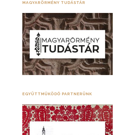
MAGYARÖRMÉNY TUDÁSTÁR
EGYÜTTMŰKÖDŐ PARTNERÜNK