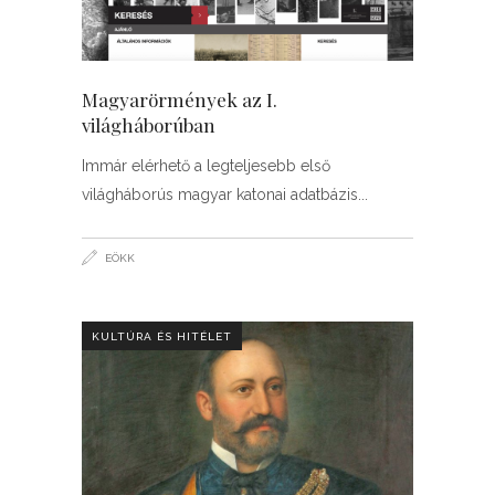
Magyarörmények az I.
világháborúban
Immár elérhető a legteljesebb első
világháborús magyar katonai adatbázis
EÖKK
KULTÚRA ÉS HITÉLET