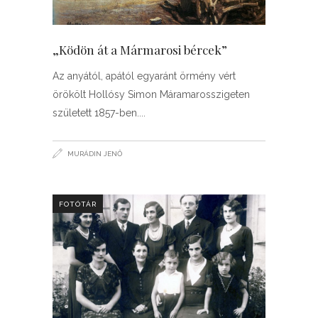
„Ködön át a Mármarosi bércek”
Az anyától, apától egyaránt örmény vért
örökölt Hollósy Simon Máramarosszigeten
született 1857-ben.
MURÁDIN JENŐ
FOTÓTÁR