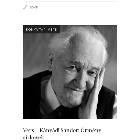
EÖKK
,
KÖNYVTÁR
VERS
Vers – Kányádi Sándor: Örmény
sírkövek