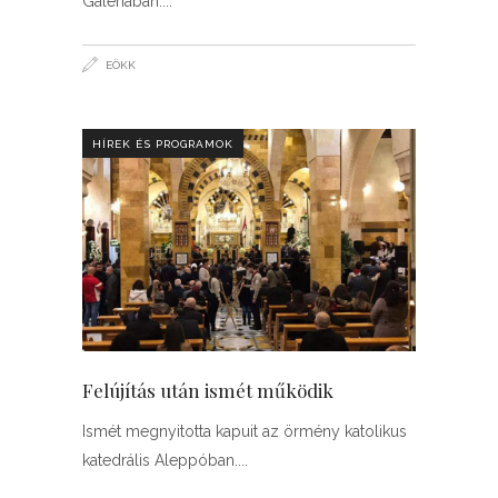
Galériában.
EÖKK
HÍREK ÉS PROGRAMOK
Felújítás után ismét működik
Ismét megnyitotta kapuit az örmény katolikus
katedrális Aleppóban.