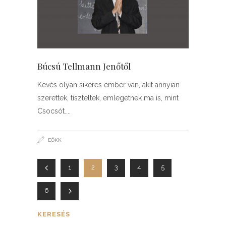
Búcsú Tellmann Jenőtől
Kevés olyan sikeres ember van, akit annyian
szerettek, tiszteltek, emlegetnek ma is, mint
Csocsót.
EÖKK
1
2
3
4
5
6
KERESÉS