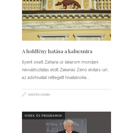
A holdfény hatása a kalucsnira
Ilyent viselt Zaharia úr (akarom mondani
névváltoztatás előtt Zakariás Zénó elvtárs-úr),
az adóhivatal rettegett hivatalnoka.
KEGYES CSABA
HÍREK ÉS PROGRAMOK