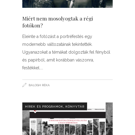
Miért nem mosolyogtak a régi
fotókon?
Eleinte a fotózást a portréfestés egy
modernebb változatának tekintették.
Ugyanazokat a témákat dolgozták fel fényből
és papírból, amit korábban vászonra,
festékkel.
BALOGH RÉKA
,
HÍREK ÉS PROGRAMOK
KÖNYVTÁR