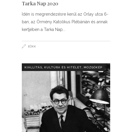
Tarka Nap 2020
Idén is megrendezésre kerül az Orlay utca 6-
ban, az Örmény Katolikus Plébánián és annak
kertjében a Tarka Nap
EÖKK
,
,
KIÁLLÍTÁS
KULTÚRA ÉS HITÉLET
MOZGÓKÉP