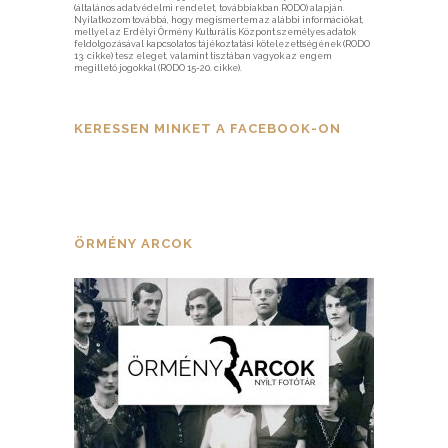
(általános adatvédelmi rendelet, továbbiakban RODO) alapján.
Nyilatkozom továbbá, hogy megismertem az alábbi információkat,
mellyel az Erdélyi Örmény Kulturális Központ személyes adatok
feldolgozásával kapcsolatos tájékoztatási kötelezettségének (RODO
13. cikke) tesz eleget, valamint tisztában vagyok az engem
megillető jogokkal (RODO 15-20. cikke).
KERESSEN MINKET A FACEBOOK-ON
ÖRMÉNY ARCOK