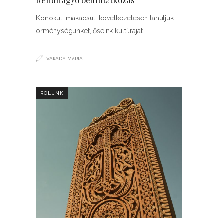
Konokul, makacsul, következetesen tanuljuk
örménységünket, őseink kultúráját.
VÁRADY MÁRIA
RÓLUNK