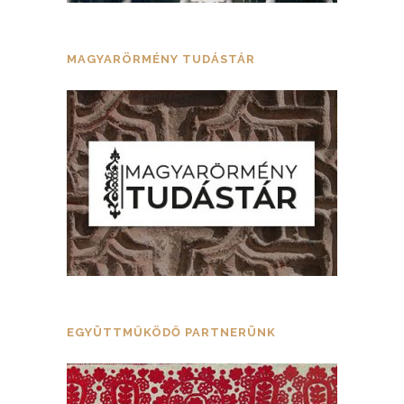
MAGYARÖRMÉNY TUDÁSTÁR
EGYÜTTMŰKÖDŐ PARTNERÜNK