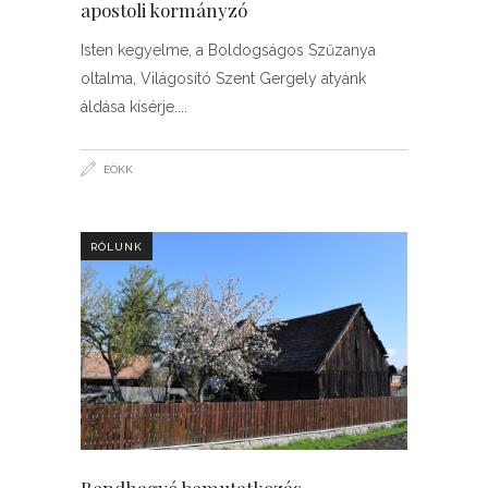
apostoli kormányzó
Isten kegyelme, a Boldogságos Szűzanya
oltalma, Világosító Szent Gergely atyánk
áldása kísérje.
EÖKK
RÓLUNK
Rendhagyó bemutatkozás