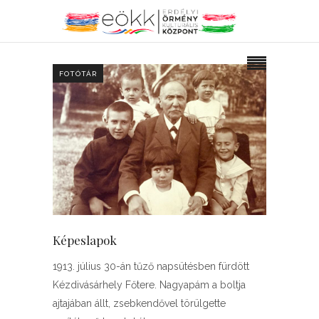
FOTÓTÁR
Képeslapok
1913. július 30-án tűző napsütésben fürdött
Kézdivásárhely Főtere. Nagyapám a boltja
ajtajában állt, zsebkendővel törülgette