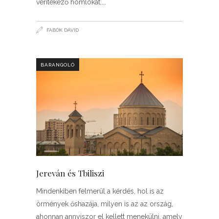
verítékező homlokát.
FABÓK DÁVID
BARANGOLÓ
Jereván és Tbiliszi
Mindenkiben felmerül a kérdés, hol is az
örmények őshazája, milyen is az az ország,
ahonnan annyiszor el kellett menekülni, amely