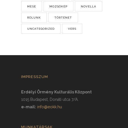
MESE
MOZGÓKÉP
NOVELLA
RÓLUNK
TÖRTÉNET
UNCATEGORIZED
VERS
IMPRESSZUM
Erdélyi Örmény Kulturális Központ
1015 Budapest, Donáti utca 7/A.
e-mail:
info@eokk.hu
MUNKATÁRSAK