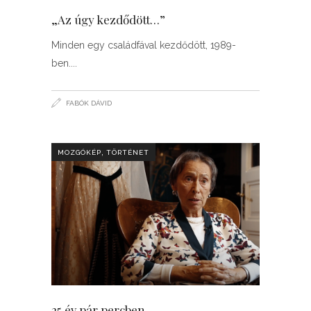
„Az úgy kezdődött…”
Minden egy családfával kezdődött, 1989-
ben.
FABÓK DÁVID
,
MOZGÓKÉP
TÖRTÉNET
25 év pár percben