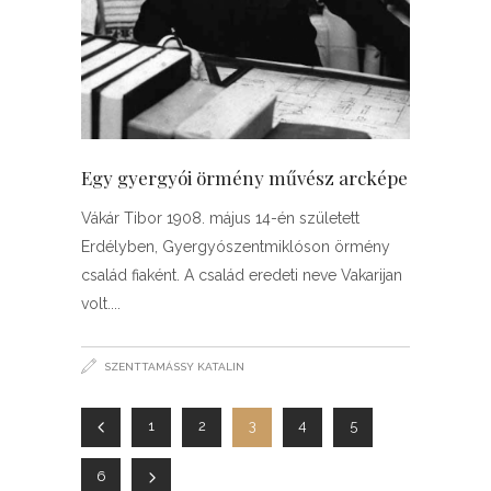
Egy gyergyói örmény művész arcképe
Vákár Tibor 1908. május 14-én született
Erdélyben, Gyergyószentmiklóson örmény
család fiaként. A család eredeti neve Vakarijan
volt.
SZENTTAMÁSSY KATALIN
1
2
3
4
5
6