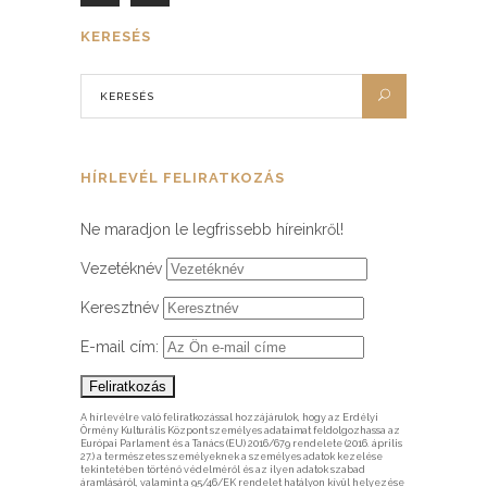
KERESÉS
HÍRLEVÉL FELIRATKOZÁS
Ne maradjon le legfrissebb híreinkről!
Vezetéknév
Keresztnév
E-mail cím:
A hírlevélre való feliratkozással hozzájárulok, hogy az Erdélyi
Örmény Kulturális Központ személyes adataimat feldolgozhassa az
Európai Parlament és a Tanács (EU) 2016/679 rendelete (2016. április
27.) a természetes személyeknek a személyes adatok kezelése
tekintetében történő védelméről és az ilyen adatok szabad
áramlásáról, valamint a 95/46/EK rendelet hatályon kívül helyezése