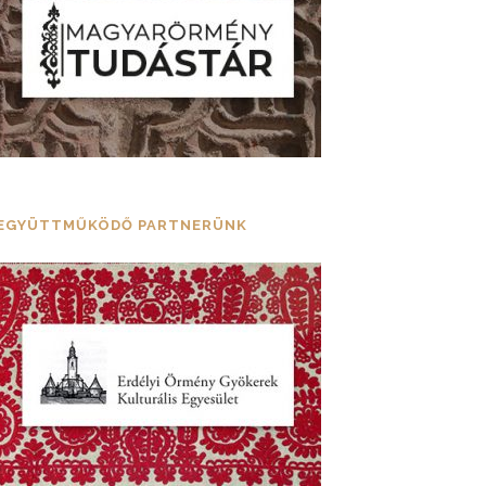
EGYÜTTMŰKÖDŐ PARTNERÜNK