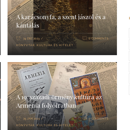
A karácsonyfa, a szent jászol és a
kántálás
24 DEC 2023
0 COMMENTS
KÖNYVTÁR
,
KULTÚRA ÉS HITÉLET
A 19. századi örmény kultúra az
Armenia folyóiratban
25 JAN 2023
0 COMMENTS
KÖNYVTÁR
,
KULTÚRA ÉS HITÉLET