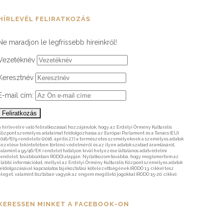
HÍRLEVÉL FELIRATKOZÁS
Ne maradjon le legfrissebb híreinkről!
Vezetéknév
Keresztnév
E-mail cím:
A hírlevélre való feliratkozással hozzájárulok, hogy az Erdélyi Örmény Kulturális
Központ személyes adataimat feldolgozhassa az Európai Parlament és a Tanács (EU)
2016/679 rendelete (2016. április 27.) a természetes személyeknek a személyes adatok
kezelése tekintetében történő védelméről és az ilyen adatok szabad áramlásáról,
valamint a 95/46/EK rendelet hatályon kívül helyezése (általános adatvédelmi
rendelet, továbbiakban RODO) alapján. Nyilatkozom továbbá, hogy megismertem az
alábbi információkat, mellyel az Erdélyi Örmény Kulturális Központ személyes adatok
feldolgozásával kapcsolatos tájékoztatási kötelezettségének (RODO 13. cikke) tesz
eleget, valamint tisztában vagyok az engem megillető jogokkal (RODO 15-20. cikke).
KERESSEN MINKET A FACEBOOK-ON