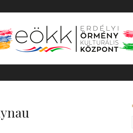
TÖRTÉNET
MOZGÓKÉP
KIÁLLÍTÁS
BARANGOLÓ
aynau