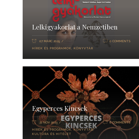
Lelkigyakorlat a Nemzetiben
07 MÁRC 2025
0 COMMENTS
HÍREK ÉS PROGRAMOK
,
KÖNYVTÁR
Egyperces Kincsek
21 NOV 2023
0 COMMENTS
HÍREK ÉS PROGRAMOK
,
KÖNYVTÁR
,
KULTÚRA ÉS HITÉLET