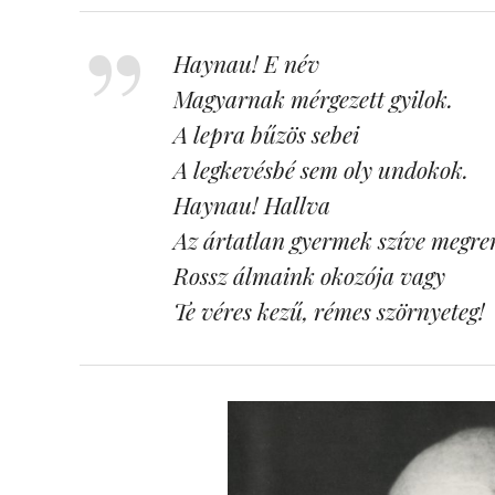
Haynau! E név
Magyarnak mérgezett gyilok.
A lepra bűzös sebei
A legkevésbé sem oly undokok.
Haynau! Hallva
Az ártatlan gyermek szíve megre
Rossz álmaink okozója vagy
Te véres kezű, rémes szörnyeteg!