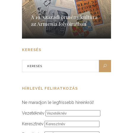
A 19. századi örmény kultúra
az Armenia folyóiratban
KERESÉS
HÍRLEVÉL FELIRATKOZÁS
Ne maradjon le legfrissebb híreinkről!
Vezetéknév
Keresztnév