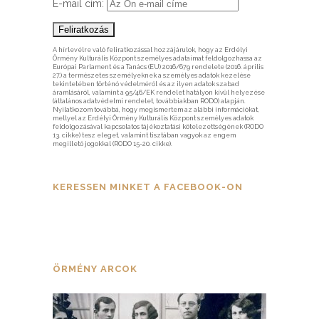
E-mail cím:
A hírlevélre való feliratkozással hozzájárulok, hogy az Erdélyi
Örmény Kulturális Központ személyes adataimat feldolgozhassa az
Európai Parlament és a Tanács (EU) 2016/679 rendelete (2016. április
27.) a természetes személyeknek a személyes adatok kezelése
tekintetében történő védelméről és az ilyen adatok szabad
áramlásáról, valamint a 95/46/EK rendelet hatályon kívül helyezése
(általános adatvédelmi rendelet, továbbiakban RODO) alapján.
Nyilatkozom továbbá, hogy megismertem az alábbi információkat,
mellyel az Erdélyi Örmény Kulturális Központ személyes adatok
feldolgozásával kapcsolatos tájékoztatási kötelezettségének (RODO
13. cikke) tesz eleget, valamint tisztában vagyok az engem
megillető jogokkal (RODO 15-20. cikke).
KERESSEN MINKET A FACEBOOK-ON
ÖRMÉNY ARCOK