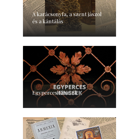
A karácsonyfa, a szent jászol
és a kántálás
Egyperces Kincsek