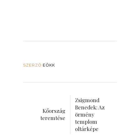
SZERZŐ
EÖKK
Zsigmond
Benedek: Az
Kőország
örmény
teremtése
templom
oltárképe