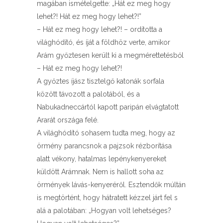
magában ismételgette: „Hát ez meg hogy
lehet?! Hát ez meg hogy lehet?!”
– Hát ez meg hogy lehet?! – ordította a
világhódító, és íját a földhöz verte, amikor
Arám győztesen került ki a megmérettetésből
– Hát ez meg hogy lehet?!
A győztes íjász tisztelgő katonák sorfala
között távozott a palotából, és a
Nabukadneccártól kapott paripán elvágtatott
Ararát országa felé.
A világhódító sohasem tudta meg, hogy az
örmény parancsnok a pajzsok rézborítása
alatt vékony, hatalmas lepénykenyereket
küldött Arámnak. Nem is hallott soha az
örmények lávás-kenyeréről. Esztendők múltán
is megtörtént, hogy hátratett kézzel járt fel s
alá a palotában: „Hogyan volt lehetséges?