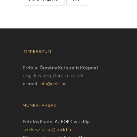
UNCATEGORIZED
VERS
IMPRESSZUM
Erdélyi Örmény Kulturális Központ
1015 Budapest, Donáti utca 7/A.
e-mail:
info@eokk.hu
MUNKATÁRSAK
Felelős Kiadó:
Az EÖKK vezetője
–
szerkesztoseg@eokk.hu