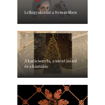
Lelkigyakorlat a Nemzetiben
A karácsonyfa, a szent jászol
és a kántálás