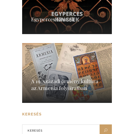
Egyperces Kincsek
A 19. századi örmény kultúra
az Armenia folyóiratban
KERESÉS