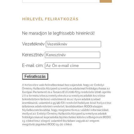
HÍRLEVÉL FELIRATKOZÁS
Ne maradjon le legfrissebb híreinkről!
Vezetéknév
Keresztnév
E-mail cím:
A hírlevélre való feliratkozással hozzájárulok, hogy az Erdélyi
Örmény Kulturális Központ személyes adataimat feldolgozhassa az
Európai Parlament és a Tanács (EU) 2016/679 rendelete (2016. április
27.) a természetes személyeknek a személyes adatok kezelése
tekintetében történő védelméről és az ilyen adatok szabad
áramlásáról, valamint a 95/46/EK rendelet hatályon kívül helyezése
(általános adatvédelmi rendelet, továbbiakban RODO) alapján.
Nyilatkozom továbbá, hogy megismertem az alábbi információkat,
mellyel az Erdélyi Örmény Kulturális Központ személyes adatok
feldolgozásával kapcsolatos tájékoztatási kötelezettségének (RODO
13. cikke) tesz eleget, valamint tisztában vagyok az engem
megillető jogokkal (RODO 15-20. cikke).