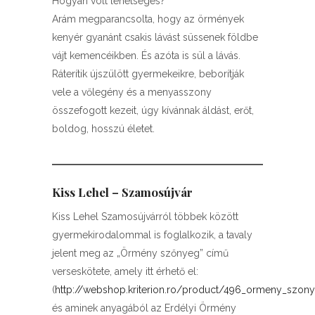
Hogyan volt lehetséges?”
Arám megparancsolta, hogy az örmények
kenyér gyanánt csakis lávást süssenek földbe
vájt kemencéikben. És azóta is sül a lávás.
Ráterítik újszülött gyermekeikre, beborítják
vele a vőlegény és a menyasszony
összefogott kezeit, úgy kívánnak áldást, erőt,
boldog, hosszú életet.
Kiss Lehel – Szamosújvár
Kiss Lehel Szamosújvárról többek között
gyermekirodalommal is foglalkozik, a tavaly
jelent meg az „Örmény szőnyeg” című
verseskötete, amely itt érhető el:
(
http://webshop.kriterion.ro/product/496_ormeny_szon
és aminek anyagából az Erdélyi Örmény