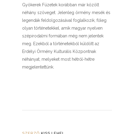
Gyökerek Füzetek korábban már közölt
néhány szöveget. Jelenleg örmény mesék és
legendák feldolgozásával foglalkozik, főleg
olyan történetekkel, amik magyar nyelven
szépirodalmi formában még nem jelentek
meg. Ezekből a történetekből küldött az
Erdélyi Örmény Kulturális Központnak
néhányat, melyeket most hétről-hétre
megjelentettünk.
SZERZŐ
KISS LEHEL