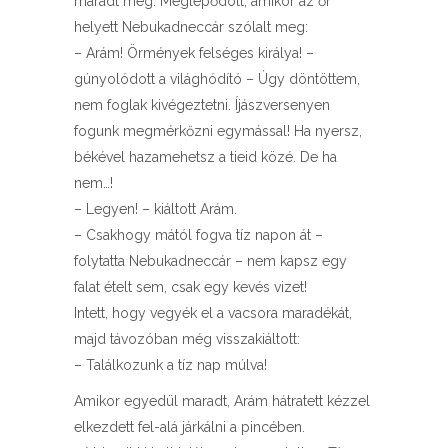
maradt még. Meglepődött, amikor az őr
helyett Nebukadneccár szólalt meg:
– Arám! Örmények felséges királya! –
gúnyolódott a világhódító – Úgy döntöttem,
nem foglak kivégeztetni. Íjászversenyen
fogunk megmérkőzni egymással! Ha nyersz,
békével hazamehetsz a tieid közé. De ha
nem…!
– Legyen! – kiáltott Arám.
– Csakhogy mától fogva tíz napon át –
folytatta Nebukadneccár – nem kapsz egy
falat ételt sem, csak egy kevés vizet!
Intett, hogy vegyék el a vacsora maradékát,
majd távozóban még visszakiáltott:
– Találkozunk a tíz nap múlva!
Amikor egyedül maradt, Arám hátratett kézzel
elkezdett fel-alá járkálni a pincében.