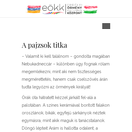
A pajzsok titka
– Valamit ki kell találnom – gondolta magában
Nebukadneccár – különben úgy fognak rólam
megemlékezni, mint aki nem tisztességes
megmérettetés, hanem csak cselszövés árán
tudta legyőzni az örmények királyát!
Órák óta hátratett kézzel járkált fel-alá a
palotában. A színes kerámiával borított falakon
oroszlánok, bikák, egyfejű sárkányok néztek
egymásra, mint akik maguk is tanácstalanok.
Döngő lépteit Arám is hallotta odalent, a