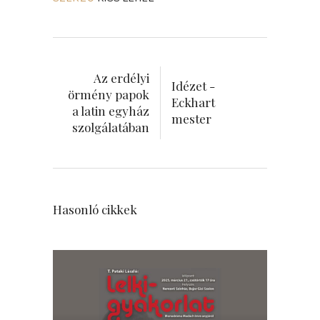
Az erdélyi
Idézet -
örmény papok
Eckhart
a latin egyház
mester
szolgálatában
Hasonló cikkek