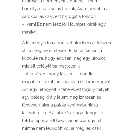
futárokat az örmények táborába – mert
bármilyen pajzsot is hoztak, Arám bedobta a
sarokba, és csak ezt hajtogatta folyton:
– Nem! Ez nem lesz jó! Holnapra kérek egy
másikat!
A tizenegyedik napon Nebukadneccár készen
állt a megmérettetésre. Jó korán kiment a
küzdőtérre, hogy eddzen még egy utolsót,
mielőtt vetélytársa megjelenik.
– Alig várom, hogy lássam – mondta
magában – mint jön sápadtan és támolyogva!
Ám egy lefogyott, kifehéredett fogoly helyett
egy délceg király jelent meg izmosan és
fényesen, akár a palota kerámiaborítású
falának rettentő állatai. Csak úgy döngött a
föld a léptei alatt! Nebukadneccár úgy tett,
mintha nem lepődött volna meg, és csak