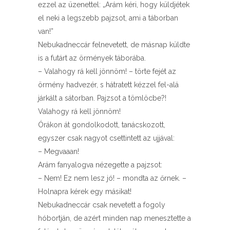
ezzel az üzenettel: „Arám kéri, hogy küldjétek
el neki a legszebb pajzsot, ami a táborban
van!”
Nebukadneccár felnevetett, de másnap küldte
is a futárt az örmények táborába.
– Valahogy rá kell jönnöm! – törte fejét az
örmény hadvezér, s hátratett kézzel fel-alá
járkált a sátorban. Pajzsot a tömlöcbe?!
Valahogy rá kell jönnöm!
Órákon át gondolkodott, tanácskozott,
egyszer csak nagyot csettintett az ujjával:
– Megvaaan!
Arám fanyalogva nézegette a pajzsot:
– Nem! Ez nem lesz jó! – mondta az őrnek. –
Holnapra kérek egy másikat!
Nebukadneccár csak nevetett a fogoly
hóbortján, de azért minden nap menesztette a