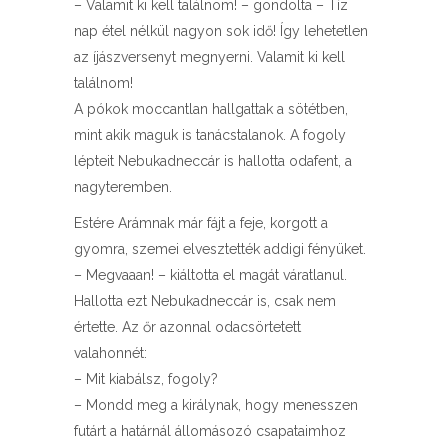
– Valamit ki kell találnom! – gondolta – Tíz
nap étel nélkül nagyon sok idő! Így lehetetlen
az íjászversenyt megnyerni. Valamit ki kell
találnom!
A pókok moccantlan hallgattak a sötétben,
mint akik maguk is tanácstalanok. A fogoly
lépteit Nebukadneccár is hallotta odafent, a
nagyteremben.
Estére Arámnak már fájt a feje, korgott a
gyomra, szemei elvesztették addigi fényüket.
– Megvaaan! – kiáltotta el magát váratlanul.
Hallotta ezt Nebukadneccár is, csak nem
értette. Az őr azonnal odacsörtetett
valahonnét:
– Mit kiabálsz, fogoly?
– Mondd meg a királynak, hogy menesszen
futárt a határnál állomásozó csapataimhoz