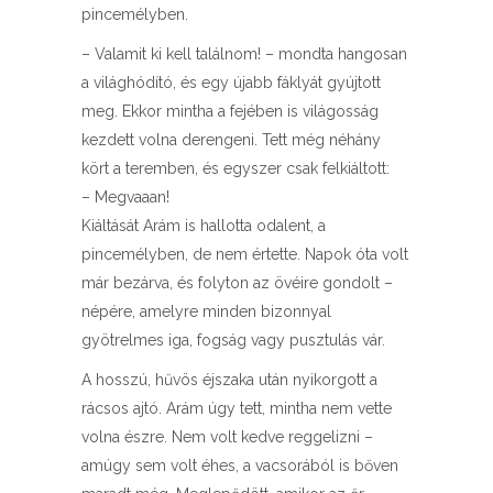
pincemélyben.
– Valamit ki kell találnom! – mondta hangosan
a világhódító, és egy újabb fáklyát gyújtott
meg. Ekkor mintha a fejében is világosság
kezdett volna derengeni. Tett még néhány
kört a teremben, és egyszer csak felkiáltott:
– Megvaaan!
Kiáltását Arám is hallotta odalent, a
pincemélyben, de nem értette. Napok óta volt
már bezárva, és folyton az övéire gondolt –
népére, amelyre minden bizonnyal
gyötrelmes iga, fogság vagy pusztulás vár.
A hosszú, hűvös éjszaka után nyikorgott a
rácsos ajtó. Arám úgy tett, mintha nem vette
volna észre. Nem volt kedve reggelizni –
amúgy sem volt éhes, a vacsorából is bőven