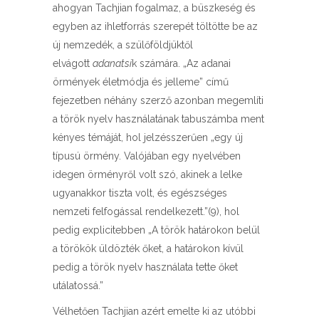
ahogyan Tachjian fogalmaz, a büszkeség és
egyben az ihletforrás szerepét töltötte be az
új nemzedék, a szülőföldjüktől
elvágott
adanatsi
k számára. „Az adanai
örmények életmódja és jelleme” című
fejezetben néhány szerző azonban megemlíti
a török nyelv használatának tabuszámba ment
kényes témáját, hol jelzésszerűen „egy új
típusú örmény. Valójában egy nyelvében
idegen örményről volt szó, akinek a lelke
ugyanakkor tiszta volt, és egészséges
nemzeti felfogással rendelkezett.”(9), hol
pedig explicitebben „A török határokon belül
a törökök üldözték őket, a határokon kívül
pedig a török nyelv használata tette őket
utálatossá.”
Vélhetően Tachjian azért emelte ki az utóbbi