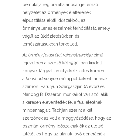
bemutatja régióra általánosan jellemző
helyzetet az örmények életterének
elpusztítása előtti időszakból, az
örményellenes érzelmek térhódítását, amely
végül az üldöztetésükben és
lemészárlásukban torkollott.
Az örmény falusi élet rekonstrukciója
című
fejezetben a szerző két 1930-ban kiadott
könyvet tárgyal, amelyeket széles körben
a
houshadmadyan
műfaj példáiként tartanak
számon. Harutyun Szargaszjan (Alevor) és
Manoog B. Dzseron munkáiról van szó, akik
sikeresen elevenítették fel a falu életének
mindennapjait. Tachjian szerint a két
szerzőnek az volt a meggyőződése, hogy az
oszmán-örmény időszaknak ők az utolsó
túlélői, és hogy az utánuk jövő generációk