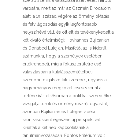
szerző szerint a választása azért esett Harput
városára, mert az már az Oszmán Birodalom
alatt, a 19. század végére az örmény oktatás
és felvilágosodás egyik legfontosabb
helyszínévé vált, és ott élt és tevékenykedett a
két kiváló értelmiségi: Hovhannes Bujicanian
és Donabed Lulejian. Másfelől az is kiderül
számunkra, hogy a személyek esetében
értékrendbeli, míg a fókuszterületre eső
választásban a kutatásszemléletbeli
szempontok játszottak szerepet, ugyanis a
hagyományos megközelítések szerint a
történetírás elsősorban a politikai szereplőket
vizsgálja török és örmény részről egyaránt,
azonban Bujikanian és Lulejian vidéki
krónikásokként egészen új perspektívát
kínáltak a két nép kapcsolatának a
tanulmányozásában. Fontos kritérium volt