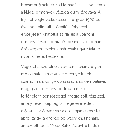
becsmérlőinek célzott támadása is, kiváltképp
a kilikiai örmények váltak a gúny tárgyává. A
fejezet végkövetkezetése, hogy az 1920-as
években elindult újjáépítési folyamat
erőteljesen kihatott a szíriai és a libanoni
örmény társadalomra, és benne az ottomán
örökség emlékeinek már csak egyre fakuló
nyomai fedezhetőek fel.
Végezetül szeretnék kiemelni néhány olyan
mozzanatot, amelyek élménnyé tették
számomra a könyv olvasását: a sok empátiával
megrajzolt örmény portrék, a mikro-
történelem bensőséggel megrajzolt részletei,
amely révén képileg is megelevenedett
előttünk az Alevor vázlatai alapján elkészített
apró tárgy, a khordolog (vagy khulinchak),
amely ott lóg a Medz Bahk (Nagyböjt) ideje