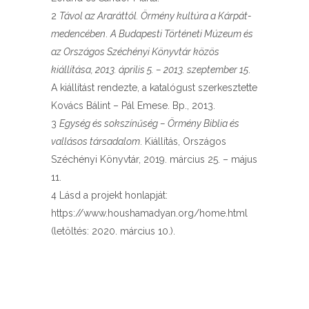
2
Távol az Araráttól. Örmény kultúra a Kárpát­
medencében
.
A Budapesti Történeti Múzeum és
az Országos Széchényi Könyvtár közös
kiállítása, 2013. április 5. – 2013. szeptember 15
.
A kiállítást rendezte, a katalógust szerkesztette
Kovács Bálint – Pál Emese. Bp., 2013.
3
Egység és sokszínűség – Örmény Biblia és
vallásos társadalom
. Kiállítás, Országos
Széchényi Könyvtár, 2019. március 25. – május
11.
4 Lásd a projekt honlapját:
https://www.houshamadyan.org/home.html
(letöltés: 2020. március 10.).