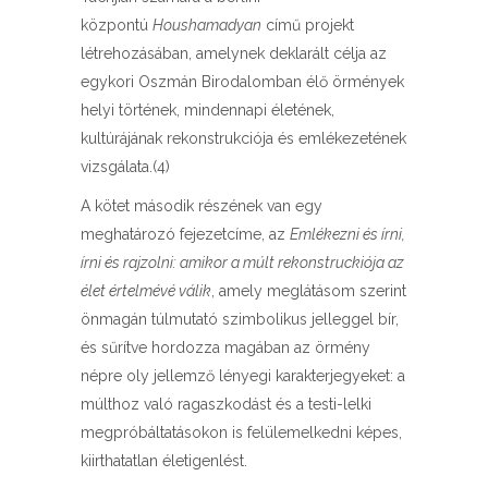
központú
Houshamadyan
című projekt
létrehozásában, amelynek deklarált célja az
egykori Oszmán Birodalomban élő örmények
helyi történek, mindennapi életének,
kultúrájának rekonstrukciója és emlékezetének
vizsgálata.(4)
A kötet második részének van egy
meghatározó fejezetcíme, az
Emlékezni és írni,
írni és rajzolni: amikor a múlt rekonstruckiója az
élet értelmévé válik
, amely meglátásom szerint
önmagán túlmutató szimbolikus jelleggel bír,
és sűrítve hordozza magában az örmény
népre oly jellemző lényegi karakterjegyeket: a
múlthoz való ragaszkodást és a testi-lelki
megpróbáltatásokon is felülemelkedni képes,
kiirthatatlan életigenlést.