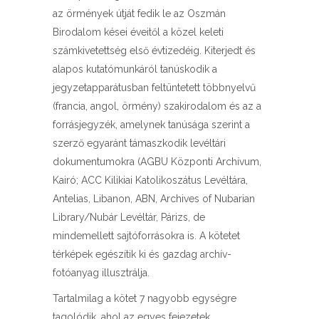
az örmények útját fedik le az Oszmán
Birodalom kései éveitől a közel keleti
számkivetettség első évtizedéig. Kiterjedt és
alapos kutatómunkáról tanúskodik a
jegyzetapparátusban feltüntetett többnyelvű
(francia, angol, örmény) szakirodalom és az a
forrásjegyzék, amelynek tanúsága szerint a
szerző egyaránt támaszkodik levéltári
dokumentumokra (AGBU Központi Archívum,
Kairó; ACC Kilikiai Katolikoszátus Levéltára,
Antelias, Libanon, ABN, Archives of Nubarian
Library/Nubár Levéltár, Párizs, de
mindemellett sajtóforrásokra is. A kötetet
térképek egészítik ki és gazdag archív-
fotóanyag illusztrálja.
Tartalmilag a kötet 7 nagyobb egységre
tagolódik, ahol az egyes fejezetek