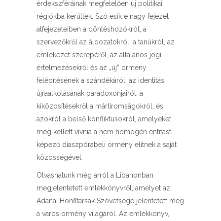
érdekszféráinak megfelelően új politikai
régiókba kerültek. Szó esik e nagy fejezet
alfejezeteiben a döntéshozókról, a
szervezőkről az áldozatokról, a tanúkról, az
emlékezet szerepéről, az általános jogi
értelmezésekről és az „új” örmény
felépítésének a szándékáról, az identitás
újraalkotásának paradoxonjairól, a
kiközösítésekről a mártíromságokról, és
azokról a belső konfliktusokról, amelyeket
meg kellett vívnia a nem homogén entitást
képező diaszpórabeli örmény elitnek a saját
közösségével.
Olvashatunk még arról a Libanonban
megjelentetett emlékkönyvről, amelyet az
Adanai Honfitársak Szövetsége jelentetett meg
a város örmény világáról. Az emlékkönyv,