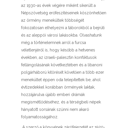
az 1930-as évek végére miként sikerült a
Népszövetség erőfeszítéseinek köszönhetően
az örmény menekültek többségét
fokozatosan elhelyezni a táborokból a bejrúti
és az aleppói városi lakásokba. Olvashatunk
még a történelemnek arról a furcsa
véletlenjéről is, hogy később a hetvenes
években, az izraeli-palesztin konfliktusok
fellángolásának következtében és a libanoni
polgárháború kitörését követően a több ezer
menekültet éppen oda telepítettek be, ahol
évtizedekkel korábban örmények laktak,
hozzájárulva újabb emberi drámák
megismétlődéséhez, és a térségbeli népek
hányatott sorsának szűnni nem akaró
folyamatosságához.
A szerző a könyvének zárófejezetét az 1920-