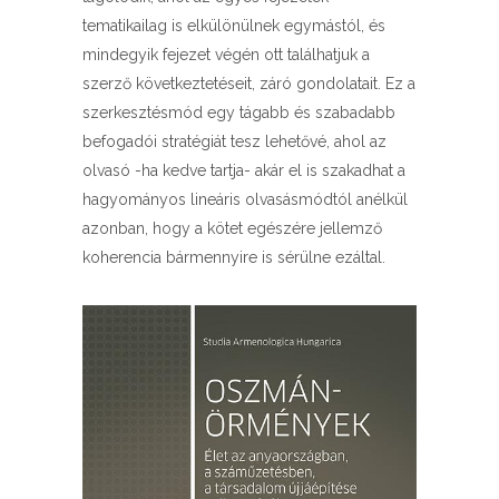
tematikailag is elkülönülnek egymástól, és
mindegyik fejezet végén ott találhatjuk a
szerző következtetéseit, záró gondolatait. Ez a
szerkesztésmód egy tágabb és szabadabb
befogadói stratégiát tesz lehetővé, ahol az
olvasó -ha kedve tartja- akár el is szakadhat a
hagyományos lineáris olvasásmódtól anélkül
azonban, hogy a kötet egészére jellemző
koherencia bármennyire is sérülne ezáltal.