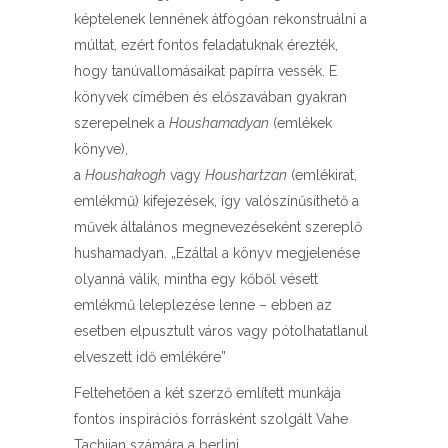
képtelenek lennének átfogóan rekonstruálni a
múltat, ezért fontos feladatuknak érezték,
hogy tanúvallomásaikat papírra vessék. E
könyvek címében és előszavában gyakran
szerepelnek a
Houshamadyan
(emlékek
könyve),
a
Houshakogh
vagy
Houshartzan
(emlékirat,
emlékmű) kifejezések, így valószínűsíthető a
művek általános megnevezéseként szereplő
hushamadyan. „Ezáltal a könyv megjelenése
olyanná válik, mintha egy kőből vésett
emlékmű leleplezése lenne – ebben az
esetben elpusztult város vagy pótolhatatlanul
elveszett idő emlékére”
Feltehetően a két szerző említett munkája
fontos inspirációs forrásként szolgált Vahe
Tachjian számára a berlini