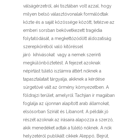
válságérzetről, aki tisztában volt azzal, hogy
milyen belső választóvonalak formálódtak
közte és a saját közössége között, tetézve az
emberi sorsban bekövetkezett tragédia
folytatódását, a megkettőződött áldozatiság
szerepköréből való kitöréssel
járó kihívásokat vagy a nemek szerinti
megkülönböztetést. A fejezet azoknak
népírtást túlélő iszlámra áttért nőknek a
tapasztalatait tárgyalja, akiknek a kérdése
sürgetővé vált az örmény környezetben. A
földrajzi terület, amelyről Tachjian ír magában
foglalja az újonnan alapított arab államokat,
elsősorban Szíriát és Libanont. A példák jó
részét azoknak az írásaira alapozza a szerző,
akik menedéket adtak a túlélő nőknek. A nők
helyzetéről publikált cikkek Aleppó, Bejrút,