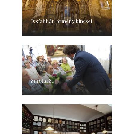
Iszfahhán örmény kincsei
Sarolta 80