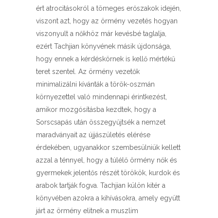
ért atrocitásokról a tömeges erőszakok idején,
viszont azt, hogy az örmény vezetés hogyan
viszonyult a nőkhöz már kevésbé taglalja,
ezért Tachjian könyvének másik újdonsága,
hogy ennek a kérdéskörnek is kellő mértékű
teret szentel. Az örmény vezetők
minimalizálni kívánták a török-oszmán
környezettel való mindennapi érintkezést,
amikor mozgósításba kezdtek, hogy a
Sorscsapás után összegyűjtsék a nemzet
maradványait az újjászületés elérése
érdekében, ugyanakkor szembesülniük kellett
azzal a ténnyel, hogy a túlélő örmény nők és
gyermekek jelentős részét törökök, kurdok és
arabok tartják fogva. Tachjian külön kitér a
könyvében azokra a kihívásokra, amely együtt
járt az örmény elitnek a muszlim