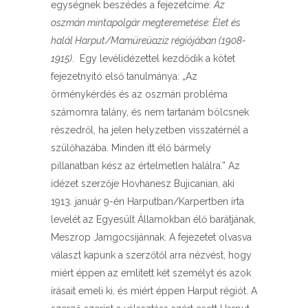
egységnek beszédes a fejezetcíme:
Az
oszmán mintapolgár megteremetése: Élet és
halál Harput/Mamüreüaziz régiójában (1908-
1915)
. Egy levélidézettel kezdődik a kötet
fejezetnyitó első tanulmánya: „Az
örménykérdés és az oszmán probléma
számomra talány, és nem tartanám bölcsnek
részedről, ha jelen helyzetben visszatérnél a
szülőhazába. Minden itt élő bármely
pillanatban kész az értelmetlen halálra.” Az
idézet szerzője Hovhanesz Bujicanian, aki
1913. január 9-én Harputban/Karpertben írta
levelét az Egyesült Államokban élő barátjának,
Meszrop Jamgocsijánnak. A fejezetet olvasva
választ kapunk a szerzőtől arra nézvést, hogy
miért éppen az említett két személyt és azok
írásait emeli ki, és miért éppen Harput régiót. A