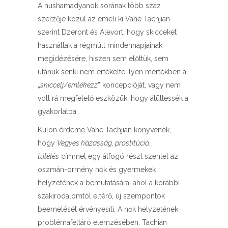
A hushamadyanok sorának több száz
szerzője közül az emeli ki Vahe Tachjian
szerint Dzeront és Alevort, hogy skicceket
használtak a régmúlt mindennapjainak
megidézésére, hiszen sem előttük, sem
utánuk senki nem értékelte ilyen mértékben a
„
skiccelj/emlékezz
” koncepcióját, vagy nem
volt rá megfelelő eszközük, hogy átültessék a
gyakorlatba.
Külön érdeme Vahe Tachjian könyvének,
hogy
Vegyes házasság, prostitúció,
túlélés
címmel egy átfogó részt szentel az
oszmán-örmény nők és gyermekek
helyzetének a bemutatására, ahol a korábbi
szakirodalomtól eltérő, új szempontok
beemelését érvényesíti. A nők helyzetének
problémafeltáró elemzésében, Tachian