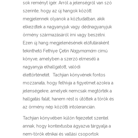
sok reményt ígér. Arról a jelenségről van szó
szerinte, hogy az új hangok között
megjelennek olyanok a köztudatban, akik
elkezdtek a nagyanyjuk vagy dédnagyanyjuk
örmény származásáról írni vagy beszélni.
Ezen új hang megjelenésének előfutáraként
tekinthető Fethiye Çetin
Nagymamám
című
könyve, amelyben a szerző elmeséli a
nagyanyja elhallgatott, valódi
élettörténetét. Tachjian könyvének fontos
mozzanata, hogy felhívja a figyelmet azokra a
jelenségekre, amelyek nemcsak megtörték a
hallgatás falát, hanem rést is ütöttek a török és
az örmény nép közötti intolerancián.
Tachjian könyvében külön fejezetet szentel
annak, hogy kontextusba ágyazva tárgyalja a
nem-török etnikai és vallási csoportok