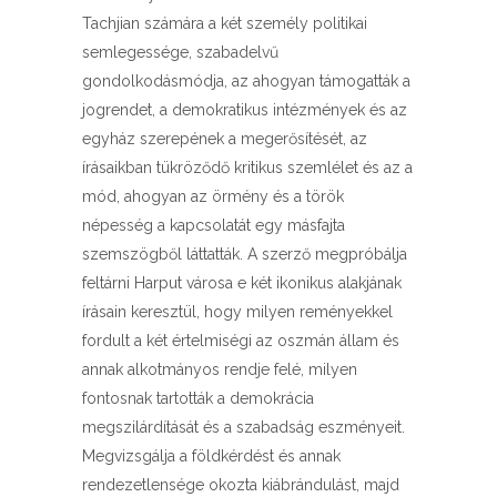
Tachjian számára a két személy politikai
semlegessége, szabadelvű
gondolkodásmódja, az ahogyan támogatták a
jogrendet, a demokratikus intézmények és az
egyház szerepének a megerősítését, az
írásaikban tükröződő kritikus szemlélet és az a
mód, ahogyan az örmény és a török
népesség a kapcsolatát egy másfajta
szemszögből láttatták. A szerző megpróbálja
feltárni Harput városa e két ikonikus alakjának
írásain keresztül, hogy milyen reményekkel
fordult a két értelmiségi az oszmán állam és
annak alkotmányos rendje felé, milyen
fontosnak tartották a demokrácia
megszilárdítását és a szabadság eszményeit.
Megvizsgálja a földkérdést és annak
rendezetlensége okozta kiábrándulást, majd