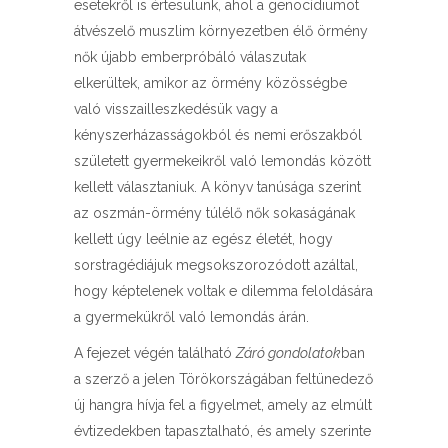
esetekről is értesülünk, ahol a genocídiumot
átvészelő muszlim környezetben élő örmény
nők újabb emberpróbáló válaszutak
elkerültek, amikor az örmény közösségbe
való visszailleszkedésük vagy a
kényszerházasságokból és nemi erőszakból
született gyermekeikről való lemondás között
kellett választaniuk. A könyv tanúsága szerint
az oszmán-örmény túlélő nők sokaságának
kellett úgy leélnie az egész életét, hogy
sorstragédiájuk megsokszorozódott azáltal,
hogy képtelenek voltak e dilemma feloldására
a gyermekükről való lemondás árán.
A fejezet végén található
Záró gondolatok
ban
a szerző a jelen Törökországában feltünedező
új hangra hívja fel a figyelmet, amely az elmúlt
évtizedekben tapasztalható, és amely szerinte