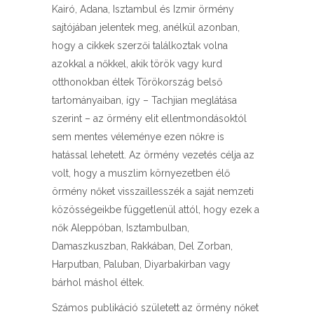
Kairó, Adana, Isztambul és Izmir örmény
sajtójában jelentek meg, anélkül azonban,
hogy a cikkek szerzői találkoztak volna
azokkal a nőkkel, akik török vagy kurd
otthonokban éltek Törökország belső
tartományaiban, így – Tachjian meglátása
szerint – az örmény elit ellentmondásoktól
sem mentes véleménye ezen nőkre is
hatással lehetett. Az örmény vezetés célja az
volt, hogy a muszlim környezetben élő
örmény nőket visszaillesszék a saját nemzeti
közösségeikbe függetlenül attól, hogy ezek a
nők Aleppóban, Isztambulban,
Damaszkuszban, Rakkában, Del Zorban,
Harputban, Paluban, Diyarbakirban vagy
bárhol máshol éltek.
Számos publikáció született az örmény nőket