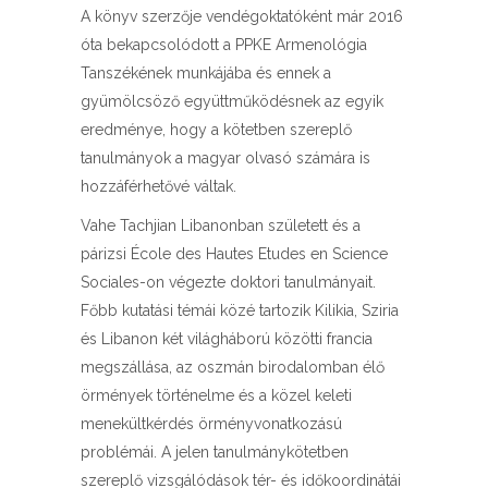
A könyv szerzője vendégoktatóként már 2016
óta bekapcsolódott a PPKE Armenológia
Tanszékének munkájába és ennek a
gyümölcsöző együttműködésnek az egyik
eredménye, hogy a kötetben szereplő
tanulmányok a magyar olvasó számára is
hozzáférhetővé váltak.
Vahe Tachjian Libanonban született és a
párizsi École des Hautes Etudes en Science
Sociales-on végezte doktori tanulmányait.
Főbb kutatási témái közé tartozik Kilikia, Sziria
és Libanon két világháború közötti francia
megszállása, az oszmán birodalomban élő
örmények történelme és a közel keleti
menekültkérdés örményvonatkozású
problémái. A jelen tanulmánykötetben
szereplő vizsgálódások tér- és időkoordinátái