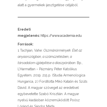
alatt a gyermekek ijesztgetése céljából.
Eredeti
megjelenés:
https://www.academia.edu
Források:
1 Tachjian, Vahe:
Oszmán­örmények. Élet az
anyaországban, a száműzetésben, a
társadalom újjáépítése a diaszpórában.
Bp.,
L’Harmattan – Pázmány Péter Katolikus
Egyetem, 2019. 215 p. (Studia Armenologica
Hungarica, 2.) Fordította Mikó Katalin és Szűts
Dávid. A magyar szöveget az eredetivel
egybevetette Szabó Krisztián. A magyar
nyelvű kiadásban közreműködött Poósz
Lóránd és Sándor Márta.