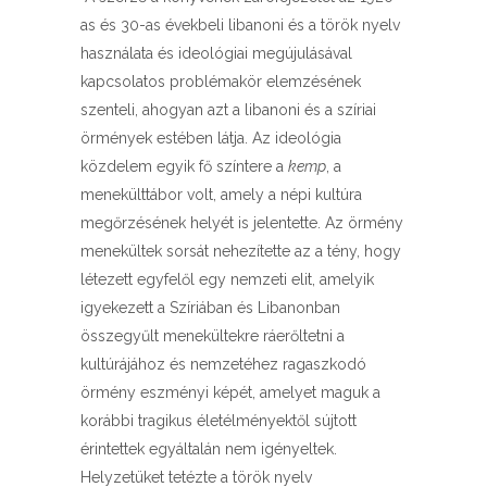
as és 30-as évekbeli libanoni és a török nyelv
használata és ideológiai megújulásával
kapcsolatos problémakör elemzésének
szenteli, ahogyan azt a libanoni és a szíriai
örmények estében látja. Az ideológia
közdelem egyik fő színtere a
kemp
, a
menekülttábor volt, amely a népi kultúra
megőrzésének helyét is jelentette. Az örmény
menekültek sorsát nehezítette az a tény, hogy
létezett egyfelől egy nemzeti elit, amelyik
igyekezett a Szíriában és Libanonban
összegyűlt menekültekre ráerőltetni a
kultúrájához és nemzetéhez ragaszkodó
örmény eszményi képét, amelyet maguk a
korábbi tragikus életélményektől sújtott
érintettek egyáltalán nem igényeltek.
Helyzetüket tetézte a török nyelv