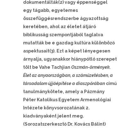
dokumentálták(2) vagy éppenséggel
egy tágabb, egyetemes
összefüggésrendszerbe ágyazottság
keretében, ahol az életet átjáró
biblikusság szempontjából taglalva
mutatták be e gazdag kultúra különböző
aspektusait(3). Ezt a képet lényegesen
árnyalja, ugyanakkor hiánypótló szerepet
tölt be Vahe Tachjian
Oszmán-örmények.
Élet az anyaországban, a száműzetésben, a
társadalom újjáépítése a diaszpórában
című
tanulmánykötete, amely a Pázmány
Péter Katolikus Egyetem Armenológiai
Intézete könyvsorozatának 2.
kiadványaként jelent meg.
(Sorozatszerkesztő Dr. Kovács Bálint)