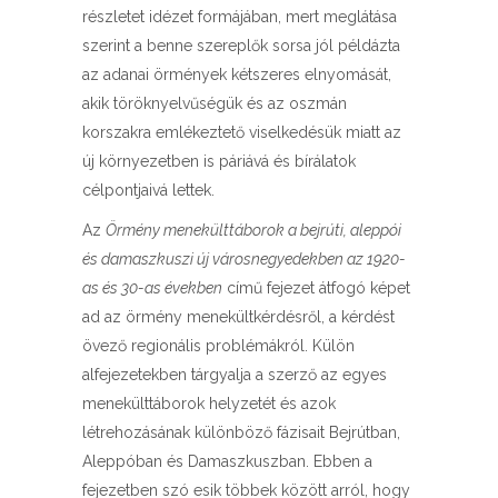
részletet idézet formájában, mert meglátása
szerint a benne szereplők sorsa jól példázta
az adanai örmények kétszeres elnyomását,
akik töröknyelvűségük és az oszmán
korszakra emlékeztető viselkedésük miatt az
új környezetben is páriává és bírálatok
célpontjaivá lettek.
Az
Örmény menekülttáborok a bejrúti, aleppói
és damaszkuszi új városnegyedekben az 1920-
as és 30-as években
című fejezet átfogó képet
ad az örmény menekültkérdésről, a kérdést
övező regionális problémákról. Külön
alfejezetekben tárgyalja a szerző az egyes
menekülttáborok helyzetét és azok
létrehozásának különböző fázisait Bejrútban,
Aleppóban és Damaszkuszban. Ebben a
fejezetben szó esik többek között arról, hogy