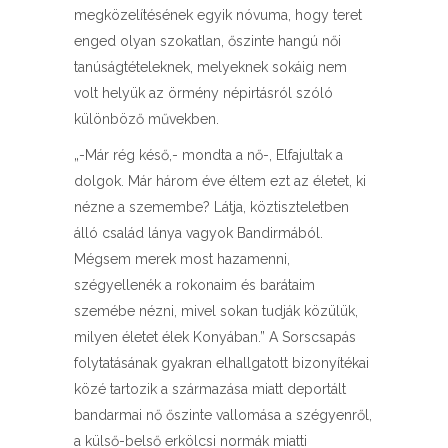
megközelítésének egyik nóvuma, hogy teret
enged olyan szokatlan, őszinte hangú női
tanúságtételeknek, melyeknek sokáig nem
volt helyük az örmény népirtásról szóló
különböző művekben.
„-Már rég késő,- mondta a nő-, Elfajultak a
dolgok. Már három éve éltem ezt az életet, ki
nézne a szemembe? Látja, köztiszteletben
álló család lánya vagyok Bandirmából.
Mégsem merek most hazamenni,
szégyellenék a rokonaim és barátaim
szemébe nézni, mivel sokan tudják közülük,
milyen életet élek Konyában.” A Sorscsapás
folytatásának gyakran elhallgatott bizonyítékai
közé tartozik a származása miatt deportált
bandarmai nő őszinte vallomása a szégyenről,
a külső-belső erkölcsi normák miatti