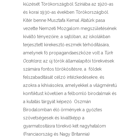
kiűzését Törökországból Szíriába az 1920-as
és korai 1930-as években Törökországból.
Kitér benne Musztafa Kemal Atatürk pasa
vezette Nemzeti Mozgalom megszületésének
kiváltó tényezőire, a sajtóban, az iskolákban
terjesztett kirekesztő eszmék térhódítására,
amelynek fő propagandaeszköze volt a
Türk
Ocaklara;
az új török államalapítói törekvések
számára fontos törökösítésre, a földek
felszabadítását célzó intézkedésekre, és
azokra a kihívásokra, amelyekkel a világméretű
konfliktust követően a felbomló birodalmak és
a kutatás tárgyát képező Oszmán
Birodalomban élő örmények a győztes
szövetségesek és kiváltképp a
gyarmatosításra törekvő két nagyhatalom
(Franciaország és Nagy Britannia)