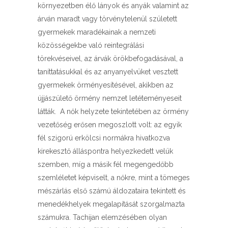
környezetben élő lányok és anyák valamint az
árván maradt vagy törvénytelenül született
gyermekek maradékainak a nemzeti
közösségekbe való reintegrálási
törekvéseivel, az árvák örökbefogadásával, a
taníttatásukkal és az anyanyelvüket vesztett
gyermekek örményesítésével, akikben az
újjászülető örmény nemzet letéteményeseit
látták. A nők helyzete tekintetében az örmény
vezetőség erősen megoszlott volt: az egyik
fél szigorú erkölcsi normákra hivatkozva
kirekesztő álláspontra helyezkedett velük
szemben, míg a másik fél megengedőbb
szemléletet képviselt, a nőkre, mint a tömeges
mészárlás első számú áldozataira tekintett és
menedékhelyek megalapítását szorgalmazta
számukra. Tachijan elemzésében olyan