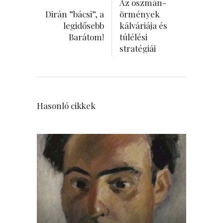
Az oszmán-
Dirán ”bácsi”, a
örmények
legidősebb
kálváriája és
Barátom!
túlélési
stratégiái
Hasonló cikkek