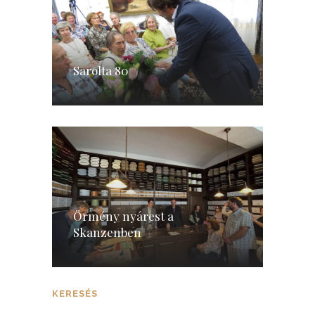
Sarolta 80
Örmény nyárest a
Skanzenben
KERESÉS