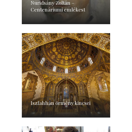
Nuridsány Zoltán –
Centenáriumi emlékest
Iszfahhán örmény kincsei