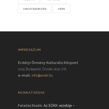
UNCATEGORIZED
VERS
IMPRESSZUM
Erdélyi Örmény Kulturális Központ
1015 Budapest, Donáti utca 7/A.
e-mail:
info@eokk.hu
MUNKATÁRSAK
Felelős Kiadó:
Az EÖKK vezetője
–