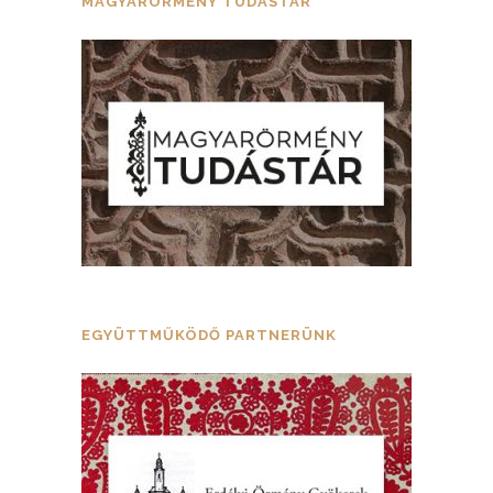
MAGYARÖRMÉNY TUDÁSTÁR
EGYÜTTMŰKÖDŐ PARTNERÜNK