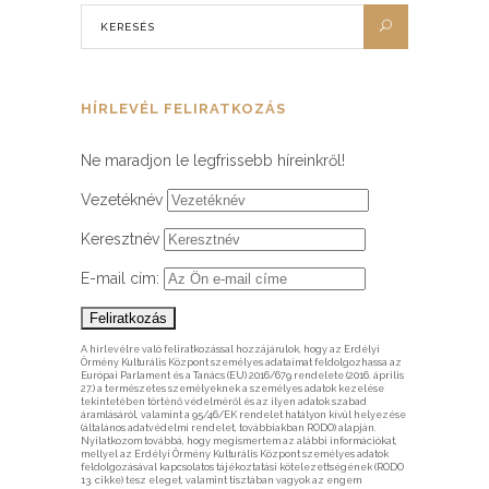
HÍRLEVÉL FELIRATKOZÁS
Ne maradjon le legfrissebb híreinkről!
Vezetéknév
Keresztnév
E-mail cím:
A hírlevélre való feliratkozással hozzájárulok, hogy az Erdélyi
Örmény Kulturális Központ személyes adataimat feldolgozhassa az
Európai Parlament és a Tanács (EU) 2016/679 rendelete (2016. április
27.) a természetes személyeknek a személyes adatok kezelése
tekintetében történő védelméről és az ilyen adatok szabad
áramlásáról, valamint a 95/46/EK rendelet hatályon kívül helyezése
(általános adatvédelmi rendelet, továbbiakban RODO) alapján.
Nyilatkozom továbbá, hogy megismertem az alábbi információkat,
mellyel az Erdélyi Örmény Kulturális Központ személyes adatok
feldolgozásával kapcsolatos tájékoztatási kötelezettségének (RODO
13. cikke) tesz eleget, valamint tisztában vagyok az engem