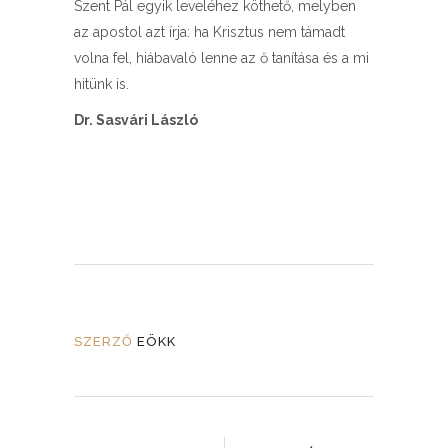
Szent Pál egyik leveléhez köthető, melyben
az apostol azt írja: ha Krisztus nem támadt
volna fel, hiábavaló lenne az ő tanítása és a mi
hitünk is.
Dr. Sasvári László
SZERZŐ
EÖKK