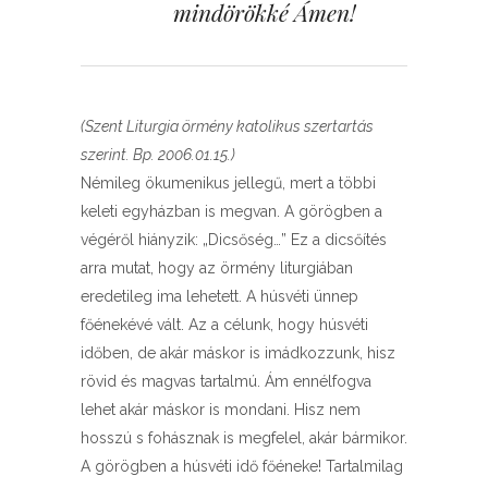
mindörökké Ámen!
(Szent Liturgia örmény katolikus szertartás
szerint. Bp. 2006.01.15.)
Némileg ökumenikus jellegű, mert a többi
keleti egyházban is megvan. A görögben a
végéről hiányzik: „Dicsőség…” Ez a dicsőítés
arra mutat, hogy az örmény liturgiában
eredetileg ima lehetett. A húsvéti ünnep
főénekévé vált. Az a célunk, hogy húsvéti
időben, de akár máskor is imádkozzunk, hisz
rövid és magvas tartalmú. Ám ennélfogva
lehet akár máskor is mondani. Hisz nem
hosszú s fohásznak is megfelel, akár bármikor.
A görögben a húsvéti idő főéneke! Tartalmilag