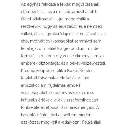
Az egyház feladata a lelkek megváltásának
előmozdítása, és a misszió, amivel a földi
életet oltalmazzák. Újra megerősítik a
résztvevők, hogy az erőszakot, és a nemzeti,
vallási, etnikai gyökerű faji diszkriminációt, s az
ettől motivált gyilkosságokat semmivel sem
lehet igazolni. Elítélik a genocídium minden
formáját, s minden olyan cselekményt, ami az
emberek biztonságát és a békét veszélyezteti.
Különösképpen elítélik a Közel-Keleten
folytatott folyamatos etnikai és vallási
erőszakot, ami fájdalmas emberi
veszteségeket, és bizonyos szellemi és
kulturális értékek, javak visszafordíthatatlan
tönkretételét, elpusztítását eredményezi. A
hasonló bűntetteket a jövőben minden
eszközzel meg kell akadályozni. Felajánlják