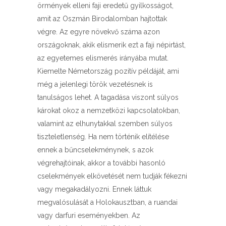
örmények elleni faji eredetű gyilkosságot,
amit az Oszmán Birodalomban hajtottak
végre. Az egyre növekvő száma azon
országoknak, akik elismerik ezt a faji népirtást,
az egyetemes elismerés irányába mutat.
Kiemelte Németország pozitív példáját, ami
még a jelenlegi török vezetésnek is
tanulságos lehet. A tagadása viszont súlyos
károkat okoz a nemzetközi kapcsolatokban,
valamint az elhunytakkal szemben súlyos
tiszteletlenség. Ha nem történik elítélése
ennek a bűncselekménynek, s azok
végrehajtóinak, akkor a további hasonló
cselekmények elkövetését nem tudják fékezni
vagy megakadályozni. Ennek láttuk
megvalósulását a Holokausztban, a ruandai
vagy darfuri eseményekben. Az