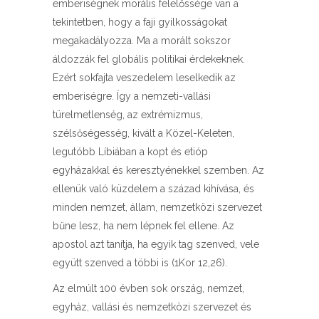
emberiségnek morális felelőssége van a
tekintetben, hogy a faji gyilkosságokat
megakadályozza. Ma a morált sokszor
áldozzák fel globális politikai érdekeknek.
Ezért sokfajta veszedelem leselkedik az
emberiségre. Így a nemzeti-vallási
türelmetlenség, az extrémizmus,
szélsőségesség, kivált a Közel-Keleten,
legutóbb Líbiában a kopt és etióp
egyházakkal és keresztyénekkel szemben. Az
ellenük való küzdelem a század kihívása, és
minden nemzet, állam, nemzetközi szervezet
bűne lesz, ha nem lépnek fel ellene. Az
apostol azt tanítja, ha egyik tag szenved, vele
együtt szenved a többi is (1Kor 12,26).
Az elmúlt 100 évben sok ország, nemzet,
egyház, vallási és nemzetközi szervezet és