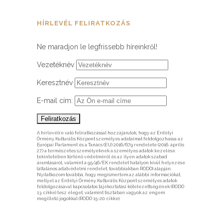
HÍRLEVÉL FELIRATKOZÁS
Ne maradjon le legfrissebb híreinkről!
Vezetéknév
Keresztnév
E-mail cím:
A hírlevélre való feliratkozással hozzájárulok, hogy az Erdélyi
Örmény Kulturális Központ személyes adataimat feldolgozhassa az
Európai Parlament és a Tanács (EU) 2016/679 rendelete (2016. április
27.) a természetes személyeknek a személyes adatok kezelése
tekintetében történő védelméről és az ilyen adatok szabad
áramlásáról, valamint a 95/46/EK rendelet hatályon kívül helyezése
(általános adatvédelmi rendelet, továbbiakban RODO) alapján.
Nyilatkozom továbbá, hogy megismertem az alábbi információkat,
mellyel az Erdélyi Örmény Kulturális Központ személyes adatok
feldolgozásával kapcsolatos tájékoztatási kötelezettségének (RODO
13. cikke) tesz eleget, valamint tisztában vagyok az engem
megillető jogokkal (RODO 15-20. cikke).