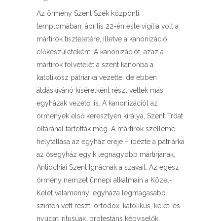
Az örmény Szent Szék központi
templomában, április 22-én este vigília volt a
mártírok tiszteletére, illetve a kanonizáció
előkészületeként. A kanonizációt, azaz a
mártírok fölvételét a szent kánonba a
katolikosz pátriárka vezette, de ebben
áldáskívánó kíséretként részt vettek más
egyházak vezetői is. A kanonizációt az
örmények első keresztyén királya, Szent Trdat
oltáránál tartották meg. A mártírok szelleme,
helytállása az egyház ereje – idézte a pátriárka
az ősegyház egyik legnagyobb mártírjának,
Antióchiai Szent Ignácnak a szavait. Az egész
örmény nemzet ünnepi alkalmain a Közel-
Kelet valamennyi egyháza legmagasabb
szinten vett részt, ortodox, katolikus, keleti és
nyugati rítusúak, protestáns képviselők,