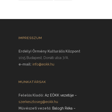
IMPRESSZUM
Erdélyi Örmény Kulturális Központ
1015 Budapest, Donáti utca 7/A.
e-mail:
info@eokk.hu
MUNKATÁRSAK
Felelős Kiadó:
Az EÖKK vezetője
–
szerkesztoseg@eokk.hu
Művészeti vezető:
Balogh Réka
–