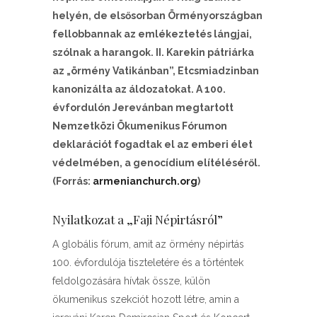
helyén, de elsősorban Örményországban
fellobbannak az emlékeztetés lángjai,
szólnak a harangok. II. Karekin pátriárka
az „örmény Vatikánban”, Etcsmiadzinban
kanonizálta az áldozatokat. A 100.
évfordulón Jerevánban megtartott
Nemzetközi Ökumenikus Fórumon
deklarációt fogadtak el az emberi élet
védelmében, a genocídium elítéléséről.
(Forrás:
armenianchurch.org
)
Nyilatkozat a „Faji Népirtásról”
A globális fórum, amit az örmény népirtás
100. évfordulója tiszteletére és a történtek
feldolgozására hívtak össze, külön
ökumenikus szekciót hozott létre, amin a