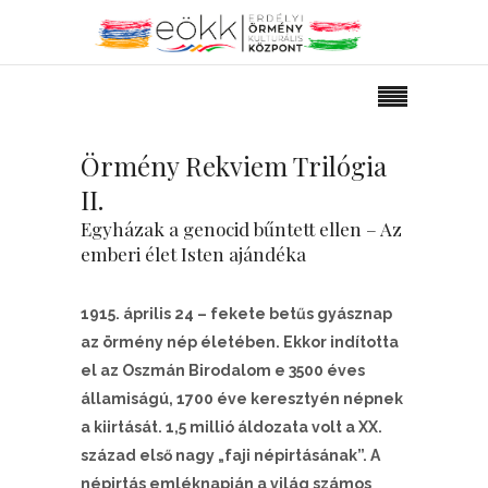
Örmény Rekviem Trilógia
II.
Egyházak a genocid bűntett ellen – Az
emberi élet Isten ajándéka
1915. április 24 – fekete betűs gyásznap
az örmény nép életében. Ekkor indította
el az Oszmán Birodalom e 3500 éves
államiságú, 1700 éve keresztyén népnek
a kiirtását. 1,5 millió áldozata volt a XX.
század első nagy „faji népirtásának”. A
népirtás emléknapján a világ számos