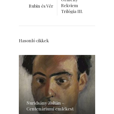
Rekviem
Rubin és Vér
Trilógia III.
Hasonló cikkek
Nuridsány Zoltán –
Centenáriumi emlékest