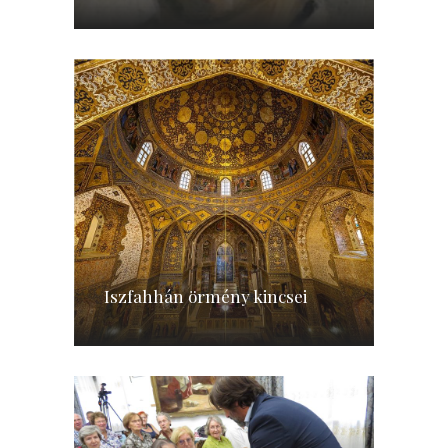
Iszfahhán örmény kincsei