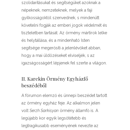
szolidaritásukat és segítségüket azoknak a
népeknek, nemzeteknek, melyek a faji
gyilkosságoktól szenvednek, s mindenütt
követelni fogják az emberi jogok védelmét és
tiszteletben tartását. Az örmény mártírok lelke
és helytállása, és a mindenható Isten
segítsége megerősíti a jelenlévőket abban,
hogy a mai üldözéseket elviseljék, s az
igazságosságért lépjenek fel szerte a világon.
II. Karekin Örmény Egyházfő
beszédéből
A fórumon elemző és ünnepi beszédet tartott
az örmény egyház feje. Az alkalmon jelen
volt
Serzh Sarkisyan
örmény államfő is. A
legújabb kor egyik legsötétebb és
legtragikusabb eseményének nevezte az