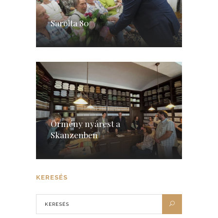
Sarolta 80
Örmény nyárest a
Skanzenben
KERESÉS