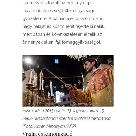
személy osztozott az örmény nép
fájdalmában, és segítette az igazságot
győzelemre. A pátriárka ez alkalommal is
nagy háláját és köszönetét fejezte ki nekik,
mert bátran és következetesen elítélik az
örmények elleni faji tömeggyilkosságot.
Ecsmiadzin 2015 április 23, a genocídium 1,5
millió áldozatának szentté avatási szertartása
(Fotó: Karen Minasyan/AFP)
Vigilia és kanonizáció