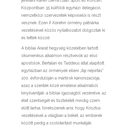
jereváni Karen Demircsian Sport és Koncert
Központban 35 külföldi egyházi delegáció,
nemzetközi szervezetek képviselői is részt
vesznek. Ezen
II. Karekin
örmény pátriárka
vezetésével közös nyilatkozatot dolgoztak ki
és tettek közzé.
A bibliai Ararat hegység közelében tartott
ökumenikus alkalmon résztvevők az első
apostolok, Bertalan és Taddeus által alapított
egyházban az örmények elleni „faji népirtás”
100. évfordulóján a mártírok kanonizációja,
azaz a szentek közé emelése alkalmából
kinyilvánítják: a bibliai igazságtól vezérelve, az
élet szentségét és tiszteletét mindig szem
előtt tartva, törekszenek arra, hogy Krisztus
vezetésével a világban a békét, az emberek
között pedig a szolidaritást munkálják.