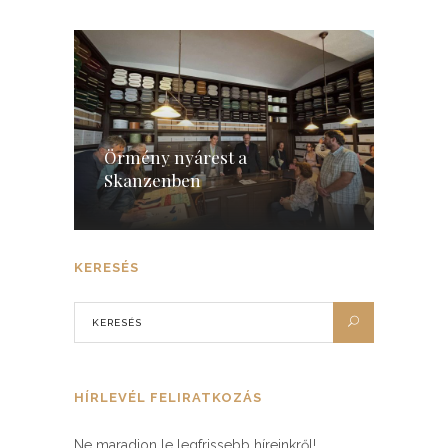
Örmény nyárest a
Skanzenben
KERESÉS
HÍRLEVÉL FELIRATKOZÁS
Ne maradjon le legfrissebb híreinkről!