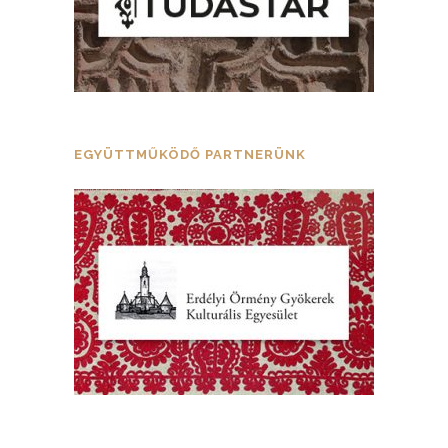
EGYÜTTMŰKÖDŐ PARTNERÜNK