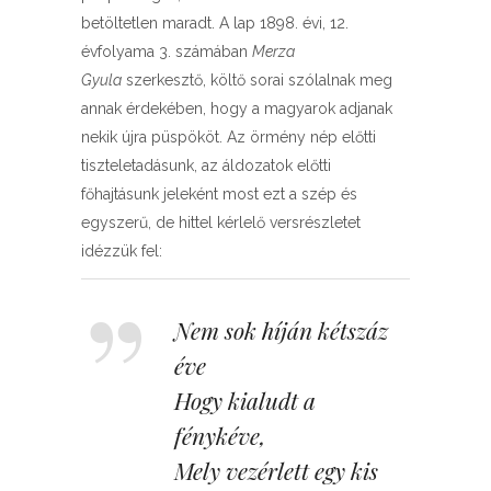
betöltetlen maradt. A lap 1898. évi, 12.
évfolyama 3. számában
Merza
Gyula
szerkesztő, költő sorai szólalnak meg
annak érdekében, hogy a magyarok adjanak
nekik újra püspököt. Az örmény nép előtti
tiszteletadásunk, az áldozatok előtti
főhajtásunk jeleként most ezt a szép és
egyszerű, de hittel kérlelő versrészletet
idézzük fel:
Nem sok híján kétszáz
éve
Hogy kialudt a
fénykéve,
Mely vezérlett egy kis