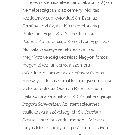
Emlékező istentiszteletet tartottak április 23-án
Németországban is az örmény népirtás
kezdetének 100. évfordulóján. Ezen az
Örmény Egyház, az EKD (Németországi
Protestáns Egyház), a Német Katolikus
Püspöki Konferencia, a Keresztyén Egyházak
Munkaközössége vezetői és számos
meghívott vendég vett részt. Nagyon fontos
megemlékeznünk erről a szomorú
évfordulóról, amikor az örmények és más
keresztyének szisztematikus megsemmisítése
vette kezdetét az Oszmán Birodalomban –
nyilatkozta a sajtónak az EKD Zsinati elöljárója
,
Irmgard Schwaetzer
. Az istentisztelethez
csatlakozva a szövetségi elnök,
Joachim
Gauck
ünnepi beszédet mondott. Már ez a
tény is kifejezi, hogy a népirtással intenzíven,