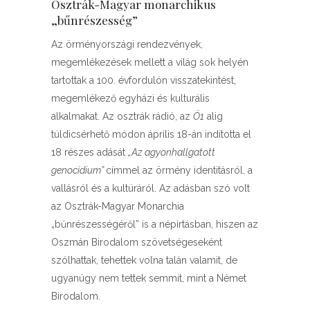
Osztrák-Magyar monarchikus
„bűnrészesség”
Az örményországi rendezvények,
megemlékezések mellett a világ sok helyén
tartottak a 100. évfordulón visszatekintést,
megemlékező egyházi és kulturális
alkalmakat. Az osztrák rádió, az
Ö1
alig
túldicsérhető módon április 18-án indította el
18 részes adását
„Az agyonhallgatott
genocídium”
címmel az örmény identitásról, a
vallásról és a kultúráról. Az adásban szó volt
az Osztrák-Magyar Monarchia
„bűnrészességéről” is a népirtásban, hiszen az
Oszmán Birodalom szövetségeseként
szólhattak, tehettek volna talán valamit, de
ugyanúgy nem tettek semmit, mint a Német
Birodalom.