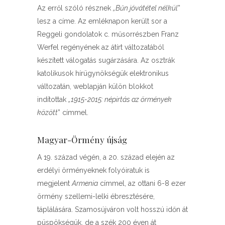
Az erről szóló résznek
„Bűn jóvátétel nélkül
”
lesz a címe. Az emléknapon került sor a
Reggeli gondolatok c. műsorrészben Franz
Werfel regényének az átírt változatából
készített válogatás sugárzására. Az osztrák
katolikusok hírügynökségük elektronikus
változatán, weblapján külön blokkot
indítottak
„1915-2015: népirtás az örmények
között
” címmel.
Magyar-Örmény újság
A 19. század végén, a 20. század elején az
erdélyi örményeknek folyóiratuk is
megjelent
Armenia
címmel, az ottani 6-8 ezer
örmény szellemi-lelki ébresztésére,
táplálására. Szamosújváron volt hosszú időn át
püspökségük, de a szék 200 éven át