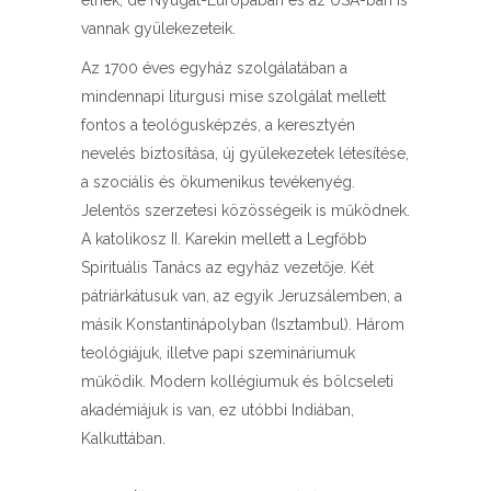
élnek, de Nyugat-Európában és az USA-ban is
vannak gyülekezeteik.
Az 1700 éves egyház szolgálatában a
mindennapi liturgusi mise szolgálat mellett
fontos a teológusképzés, a keresztyén
nevelés biztosítása, új gyülekezetek létesítése,
a szociális és ökumenikus tevékenyég.
Jelentős szerzetesi közösségeik is működnek.
A katolikosz II. Karekin mellett a Legfőbb
Spirituális Tanács az egyház vezetője. Két
pátriárkátusuk van, az egyik Jeruzsálemben, a
másik Konstantinápolyban (Isztambul). Három
teológiájuk, illetve papi szemináriumuk
működik. Modern kollégiumuk és bölcseleti
akadémiájuk is van, ez utóbbi Indiában,
Kalkuttában.