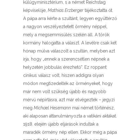
külügyminisztérium, s a német Reichstag
képviselője,
Mathias Erzberger
tájékoztatta őt.
A pápa arra kérte a szultánt, legyen együttérző
a nagyon veszélyeztetett örmény néppel,
mely a megsemmisülés szélén áll. A török
kormány halogatta a választ. A levélre csak két
hónap múlva válaszolt a szultán, melyben azt
írja, hogy „ennek a szerencsétlen népnek a
helyzetén jobbulás érezhető”. Ez roppant
cinikus válasz volt, hiszen addigra olyan
módon megtizedelték az örményeket, hogy
már nem volt szükség újabb és nagyobb
mérvű népirtásra, azt már elvégezték – jegyzi
meg
Michael Hesemann
mai német történész,
aki alaposan áttanulmányozta a vatikáni aktákat.
1918. elején újabb eljárások indultak a
maradék örmény nép ellen. Ekkor még a pápa