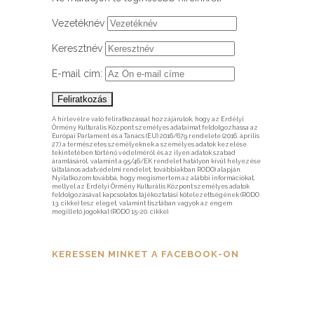
Vezetéknév
Keresztnév
E-mail cím:
A hírlevélre való feliratkozással hozzájárulok, hogy az Erdélyi
Örmény Kulturális Központ személyes adataimat feldolgozhassa az
Európai Parlament és a Tanács (EU) 2016/679 rendelete (2016. április
27.) a természetes személyeknek a személyes adatok kezelése
tekintetében történő védelméről és az ilyen adatok szabad
áramlásáról, valamint a 95/46/EK rendelet hatályon kívül helyezése
(általános adatvédelmi rendelet, továbbiakban RODO) alapján.
Nyilatkozom továbbá, hogy megismertem az alábbi információkat,
mellyel az Erdélyi Örmény Kulturális Központ személyes adatok
feldolgozásával kapcsolatos tájékoztatási kötelezettségének (RODO
13. cikke) tesz eleget, valamint tisztában vagyok az engem
megillető jogokkal (RODO 15-20. cikke).
KERESSEN MINKET A FACEBOOK-ON