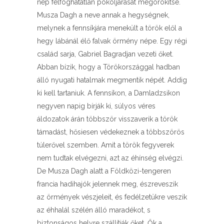
nép felfoghatatlan pokoljárását megörökítse.
Musza Dagh a neve annak a hegységnek,
melynek a fennsíkjára menekült a török elől a
hegy lábánál élő falvak örmény népe. Egy régi
család sarja, Gabriel Bagradjan vezeti őket.
Abban bízik, hogy a Törökországgal hadban
álló nyugati hatalmak megmentik népét. Addig
ki kell tartaniuk. A fennsíkon, a Damladzsikon
negyven napig bírják ki, súlyos véres
áldozatok árán többször visszaverik a török
támadást, hősiesen védekeznek a többszörös
túlerővel szemben. Amit a török fegyverek
nem tudtak elvégezni, azt az éhínség elvégzi.
De Musza Dagh alatt a Földközi-tengeren
francia hadihajók jelennek meg, észreveszik
az örmények vészjeleit, és fedélzetükre veszik
az éhhalál szélén álló maradékot, s
biztonságos helyre szállítják őket. Ők a