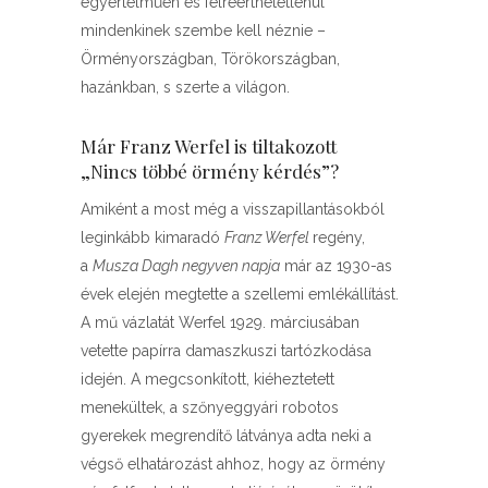
egyértelműen és félreérthetetlenül
mindenkinek szembe kell néznie –
Örményországban, Törökországban,
hazánkban, s szerte a világon.
Már Franz Werfel is tiltakozott
„Nincs többé örmény kérdés”?
Amiként a most még a visszapillantásokból
leginkább kimaradó
Franz Werfel
regény,
a
Musza Dagh negyven napja
már az 1930-as
évek elején megtette a szellemi emlékállítást.
A mű vázlatát Werfel 1929. márciusában
vetette papírra damaszkuszi tartózkodása
idején. A megcsonkított, kiéheztetett
menekültek, a szőnyeggyári robotos
gyerekek megrendítő látványa adta neki a
végső elhatározást ahhoz, hogy az örmény