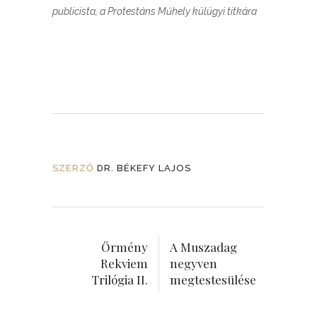
publicista, a Protestáns Műhely külügyi titkára
SZERZŐ
DR. BÉKEFY LAJOS
Örmény
A Muszadag
Rekviem
negyven
Trilógia II.
megtestesülése