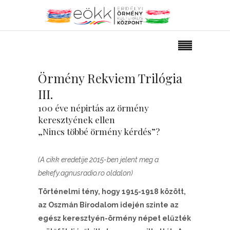
Örmény Rekviem Trilógia
III.
100 éve népirtás az örmény
keresztyének ellen
„Nincs többé örmény kérdés”?
(A cikk eredetije 2015-ben jelent meg a
bekefy.agnusradio.ro oldalon)
Történelmi tény, hogy 1915-1918 között,
az Oszmán Birodalom idején szinte az
egész keresztyén-örmény népet elűzték