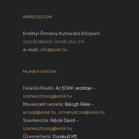
IMPRESSZUM
Erdélyi Örmény Kulturális Központ
1015 Budapest, Donáti utca 7/A.
e-mail:
info@eokk.hu
MUNKATÁRSAK
Felelős Kiadó:
Az EÖKK vezetője
–
szerkesztoseg@eokk.hu
Művészeti vezető:
Balogh Réka
–
arculat@eokk.hu
,
ormenyarcok@eokk.hu
Szerkesztő:
Fabók Dávid
–
szerkesztoseg@eokk.hu
Üzemeltető:
Dunakult Kft.