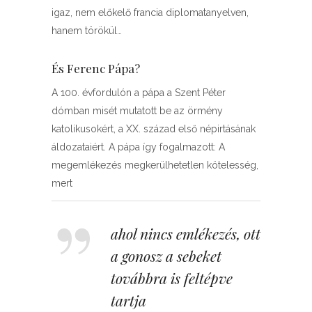
igaz, nem előkelő francia diplomatanyelven,
hanem törökül…
És Ferenc Pápa?
A 100. évfordulón a pápa a Szent Péter
dómban misét mutatott be az örmény
katolikusokért, a XX. század első népirtásának
áldozataiért. A pápa így fogalmazott: A
megemlékezés megkerülhetetlen kötelesség,
mert
ahol nincs emlékezés, ott
a gonosz a sebeket
továbbra is feltépve
tartja