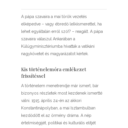
A pápa szavaira a mai török vezetés
elképedve – vagy ébredő lelkiismerettel, ha
lehet egyáltalán erről szó!? – reagált. A pápa
szavaira válaszul Ankarában a
Külügyminisztériumba hívatták a vatikáni
nagykövetet és magyarázatot kértek.
Kis történelemóra emlékezet
frissítéssel
A történelem menetrendje már ismert, bár
bizonyos részletek most kezdenek ismertté
válni. 1915. április 24-én az akkori
Konstantinápolyban, a mai Isztambulban
kezdődött el az örmény dráma. A nép
értelmiségijét, politikai és kulturális elitjét