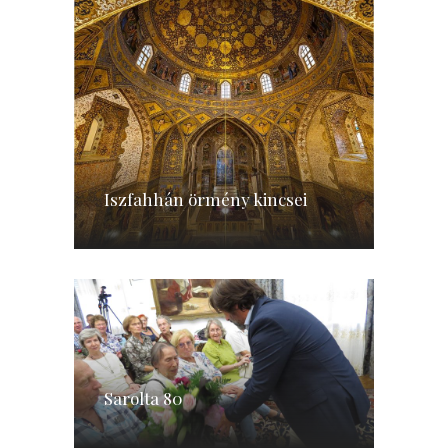
Iszfahhán örmény kincsei
Sarolta 80