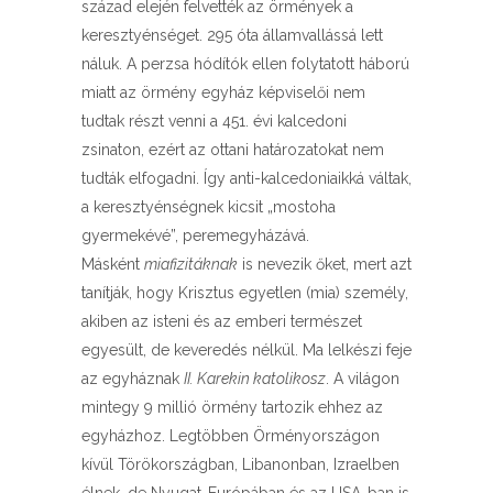
század elején felvették az örmények a
keresztyénséget. 295 óta államvallássá lett
náluk. A perzsa hódítók ellen folytatott háború
miatt az örmény egyház képviselői nem
tudtak részt venni a 451. évi kalcedoni
zsinaton, ezért az ottani határozatokat nem
tudták elfogadni. Így anti-kalcedoniaikká váltak,
a keresztyénségnek kicsit „mostoha
gyermekévé”, peremegyházává.
Másként
miafizitáknak
is nevezik őket, mert azt
tanítják, hogy Krisztus egyetlen (mia) személy,
akiben az isteni és az emberi természet
egyesült, de keveredés nélkül. Ma lelkészi feje
az egyháznak
II. Karekin katolikosz
. A világon
mintegy 9 millió örmény tartozik ehhez az
egyházhoz. Legtöbben Örményországon
kívül Törökországban, Libanonban, Izraelben