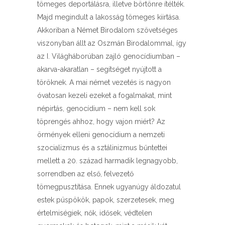
tömeges deportálásra, illetve börtönre ítélték.
Majd megindult a lakosság tömeges kiirtása.
Akkoriban a Német Birodalom szövetséges
viszonyban állt az Oszmán Birodalommal, így
az I. Világháborúban zajló genocídiumban –
akarva-akaratlan – segítséget nyújtott a
töröknek. A mai német vezetés is nagyon
óvatosan kezeli ezeket a fogalmakat, mint
népirtás, genocídium – nem kell sok
töprengés ahhoz, hogy vajon miért? Az
örmények elleni genocídium a nemzeti
szocializmus és a sztálinizmus bűntettei
mellett a 20. század harmadik legnagyobb,
sorrendben az első, felvezető
tömegpusztítása. Ennek ugyanúgy áldozatul
estek püspökök, papok, szerzetesek, meg
értelmiségiek, nők, idősek, védtelen