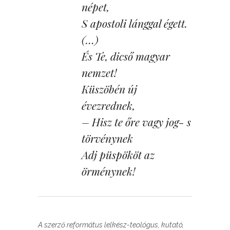
népet,
S apostoli lánggal égett.
(…)
És Te, dicső magyar
nemzet!
Küszöbén új
évezrednek,
– Hisz te őre vagy jog- s
törvénynek
Adj püspököt az
örménynek!
A szerző református lelkész-teológus, kutató,