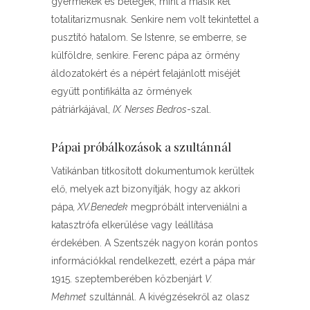
gyermekek és betegek, mint a másik két
totalitarizmusnak. Senkire nem volt tekintettel a
pusztító hatalom. Se Istenre, se emberre, se
külföldre, senkire. Ferenc pápa az örmény
áldozatokért és a népért felajánlott miséjét
együtt pontifikálta az örmények
pátriárkájával,
IX. Nerses Bedros
-szal.
Pápai próbálkozások a szultánnál
Vatikánban titkosított dokumentumok kerültek
elő, melyek azt bizonyítják, hogy az akkori
pápa
, XV.Benedek
megpróbált interveniálni a
katasztrófa elkerülése vagy leállítása
érdekében. A Szentszék nagyon korán pontos
információkkal rendelkezett, ezért a pápa már
1915. szeptemberében közbenjárt
V.
Mehmet
szultánnál. A kivégzésekről az olasz