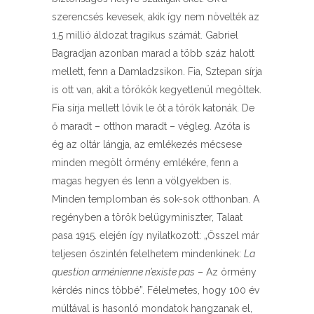
szerencsés kevesek, akik így nem növelték az
1,5 millió áldozat tragikus számát. Gabriel
Bagradjan azonban marad a több száz halott
mellett, fenn a Damladzsikon. Fia, Sztepan sírja
is ott van, akit a törökök kegyetlenül megöltek.
Fia sírja mellett lövik le őt a török katonák. De
ő maradt – otthon maradt – végleg. Azóta is
ég az oltár lángja, az emlékezés mécsese
minden megölt örmény emlékére, fenn a
magas hegyen és lenn a völgyekben is.
Minden templomban és sok-sok otthonban. A
regényben a török belügyminiszter, Talaat
pasa 1915. elején így nyilatkozott: „Ősszel már
teljesen őszintén felelhetem mindenkinek:
La
question arménienne n’existe pas
– Az örmény
kérdés nincs többé”. Félelmetes, hogy 100 év
múltával is hasonló mondatok hangzanak el,