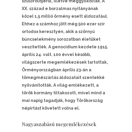
szülőföldjéről, illetve meggyilkolták. A
XX. század e borzalmas nyitányának
közel 1,5 millió örmény esett áldozatául.
Ehhez a számhoz jött még 500 ezer szír
ortodox keresztyén, akik a szörnyű
bűncselekmény sorozatban életüket
veszítették. A genocídium kezdete 1915.
április 24. volt. 100 évvel később,
világszerte megemlékezések tartottak,
Örményországban április 23-án a
tömegmészárlás áldozatait szentekké
nyilvánították. A világ emlékezett, a
török kormány tiltakozott, mivel mind a
mai napig tagadják, hogy Törökország
népirtást követett volna el.
Nagyaszabású megemlékezések