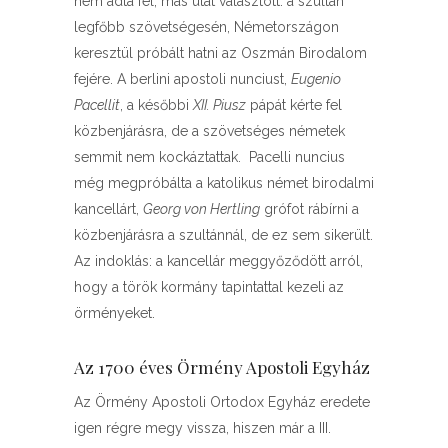
nem adta fel, más utat választott: a szultán
legfőbb szövetségesén, Németországon
keresztül próbált hatni az Oszmán Birodalom
fejére. A berlini apostoli nunciust,
Eugenio
Pacellit
, a későbbi
XII. Piusz
pápát kérte fel
közbenjárásra, de a szövetséges németek
semmit nem kockáztattak. Pacelli nuncius
még megpróbálta a katolikus német birodalmi
kancellárt,
Georg von Hertling
grófot rábírni a
közbenjárásra a szultánnál, de ez sem sikerült.
Az indoklás: a kancellár meggyőződött arról,
hogy a török kormány tapintattal kezeli az
örményeket.
Az 1700 éves Örmény Apostoli Egyház
Az Örmény Apostoli Ortodox Egyház eredete
igen régre megy vissza, hiszen már a III.