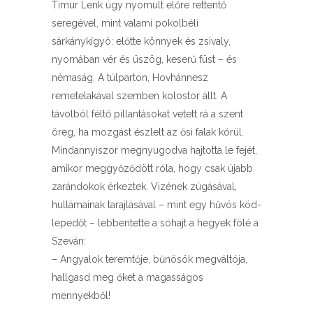
Timur Lenk úgy nyomult előre rettentő
seregével, mint valami pokolbéli
sárkánykígyó: előtte könnyek és zsivaly,
nyomában vér és üszög, keserű füst – és
némaság. A túlparton, Hovhánnesz
remetelakával szemben kolostor állt. A
távolból féltő pillantásokat vetett rá a szent
öreg, ha mozgást észlelt az ősi falak körül.
Mindannyiszor megnyugodva hajtotta le fejét,
amikor meggyőződött róla, hogy csak újabb
zarándokok érkeztek. Vizének zúgásával,
hullámainak tarajlásával – mint egy hűvös köd-
lepedőt – lebbentette a sóhajt a hegyek fölé a
Szeván:
– Angyalok teremtője, bűnösök megváltója,
hallgasd meg őket a magasságos
mennyekből!