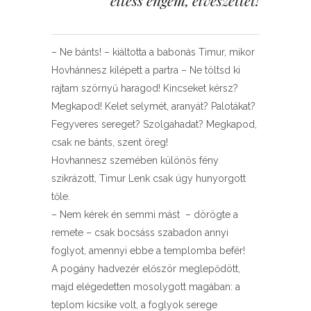
éltess engem, elveszettet!
– Ne bánts! – kiáltotta a babonás Timur, mikor
Hovhánnesz kilépett a partra – Ne töltsd ki
rajtam szörnyű haragod! Kincseket kérsz?
Megkapod! Kelet selymét, aranyát? Palotákat?
Fegyveres sereget? Szolgahadat? Megkapod,
csak ne bánts, szent öreg!
Hovhannesz szemében különös fény
szikrázott, Timur Lenk csak úgy hunyorgott
tőle.
– Nem kérek én semmi mást – dörögte a
remete – csak bocsáss szabadon annyi
foglyot, amennyi ebbe a templomba befér!
A pogány hadvezér először meglepődött,
majd elégedetten mosolygott magában: a
teplom kicsike volt, a foglyok serege