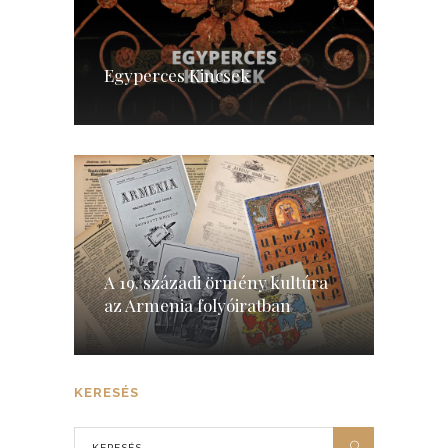
Egyperces Kincsek
A 19. századi örmény kultúra
az Armenia folyóiratban
KERESÉS