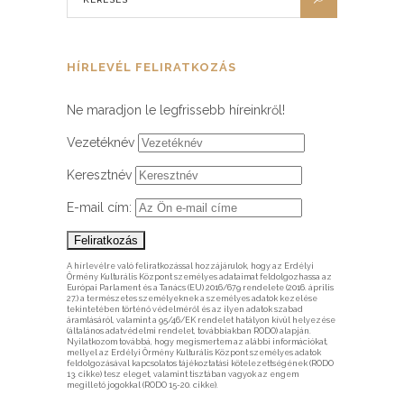
HÍRLEVÉL FELIRATKOZÁS
Ne maradjon le legfrissebb híreinkről!
Vezetéknév
Keresztnév
E-mail cím:
A hírlevélre való feliratkozással hozzájárulok, hogy az Erdélyi
Örmény Kulturális Központ személyes adataimat feldolgozhassa az
Európai Parlament és a Tanács (EU) 2016/679 rendelete (2016. április
27.) a természetes személyeknek a személyes adatok kezelése
tekintetében történő védelméről és az ilyen adatok szabad
áramlásáról, valamint a 95/46/EK rendelet hatályon kívül helyezése
(általános adatvédelmi rendelet, továbbiakban RODO) alapján.
Nyilatkozom továbbá, hogy megismertem az alábbi információkat,
mellyel az Erdélyi Örmény Kulturális Központ személyes adatok
feldolgozásával kapcsolatos tájékoztatási kötelezettségének (RODO
13. cikke) tesz eleget, valamint tisztában vagyok az engem
megillető jogokkal (RODO 15-20. cikke).