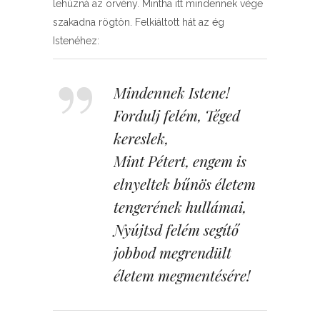
lehúzná az örvény. Mintha itt mindennek vége
szakadna rögtön. Felkiáltott hát az ég
Istenéhez:
Mindennek Istene!
Fordulj felém, Téged
kereslek,
Mint Pétert, engem is
elnyeltek bűnös életem
tengerének hullámai,
Nyújtsd felém segítő
jobbod megrendült
életem megmentésére!