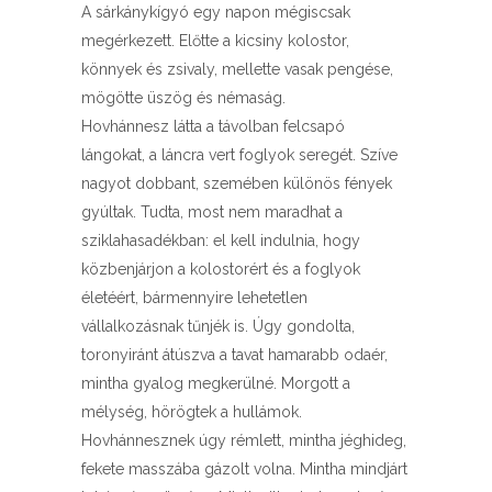
A sárkánykígyó egy napon mégiscsak
megérkezett. Előtte a kicsiny kolostor,
könnyek és zsivaly, mellette vasak pengése,
mögötte üszög és némaság.
Hovhánnesz látta a távolban felcsapó
lángokat, a láncra vert foglyok seregét. Szíve
nagyot dobbant, szemében különös fények
gyúltak. Tudta, most nem maradhat a
sziklahasadékban: el kell indulnia, hogy
közbenjárjon a kolostorért és a foglyok
életéért, bármennyire lehetetlen
vállalkozásnak tűnjék is. Úgy gondolta,
toronyiránt átúszva a tavat hamarabb odaér,
mintha gyalog megkerülné. Morgott a
mélység, hörögtek a hullámok.
Hovhánnesznek úgy rémlett, mintha jéghideg,
fekete masszába gázolt volna. Mintha mindjárt