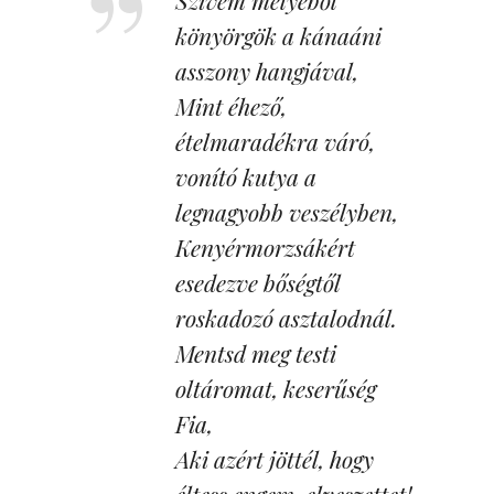
Szívem mélyéből
könyörgök a kánaáni
asszony hangjával,
Mint éhező,
ételmaradékra váró,
vonító kutya a
legnagyobb veszélyben,
Kenyérmorzsákért
esedezve bőségtől
roskadozó asztalodnál.
Mentsd meg testi
oltáromat, keserűség
Fia,
Aki azért jöttél, hogy