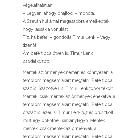
végeláthatatlan.
– Legyen, ahogy óhajtod! – mondta.
A Szeván hullámai magasabbra emelkedtek,
hogy lássák a vonulást.
Tíz, ha befér! – gondolta Timur Lenk – Vagy
tizenöt!
Ám befért oda ötven is. Timur Lenk
csodálkozott.
Mentek az örmények némán és könnyesen, a
templom mégsem akart megtelni. Befért oda
száz is! Százötven is! Timur Lenk toporzékolt.
Mentek, csak mentek az örmények énekelve, a
templom mégsem akart megtelni. Befért oda
ötszáz is, ezer is! Timur Lenk fújt és prüszkölt,
mint egy pokolbéli sárkánykígyó. Mentek,
mentek, csak mentek az örmények, a
templom mégsem akart megtelni. Befért oda