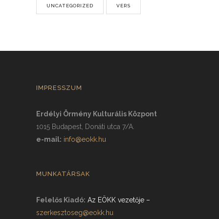
UNCATEGORIZED
VERS
IMPRESSZUM
Erdélyi Örmény Kulturális Központ
1015 Budapest, Donáti utca 7/A.
e-mail:
info@eokk.hu
MUNKATÁRSAK
Felelős Kiadó:
Az EÖKK vezetője
–
szerkesztoseg@eokk.hu