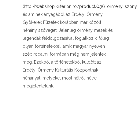
(
http://webshop.kriterion.ro/product/496_ormeny_szon
és aminek anyagából az Erdélyi Örmény
Gyökerek Füzetek korábban már közölt
néhány szöveget. Jelenleg örmény mesék és
legendák feldolgozásával foglalkozik, főleg
olyan történetekkel, amik magyar nyelven
szépirodalmi formában még nem jelentek
meg. Ezekből a történetekből küldött az
Erdélyi Örmény Kulturális Központnak
néhányat, melyeket most hétről-hétre
megjelentetünk.