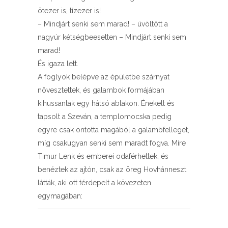
ötezer is, tízezer is!
– Mindjárt senki sem marad! – üvöltött a
nagyúr kétségbeesetten – Mindjárt senki sem
marad!
És igaza lett.
A foglyok belépve az épületbe szárnyat
növesztettek, és galambok formájában
kihussantak egy hátsó ablakon. Énekelt és
tapsolt a Szeván, a templomocska pedig
egyre csak ontotta magából a galambfelleget,
míg csakugyan senki sem maradt fogva. Mire
Timur Lenk és emberei odaférhettek, és
benéztek az ajtón, csak az öreg Hovhánneszt
látták, aki ott térdepelt a kövezeten
egymagában: