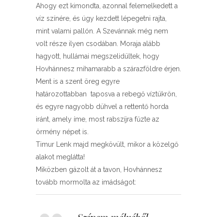
Ahogy ezt kimondta, azonnal felemelkedett a
víz színére, és úgy kezdett lépegetni rajta,
mint valami pallón. A Szevánnak még nem
volt része ilyen csodában. Moraja alább
hagyott, hullámai megszelidültek, hogy
Hovhánnesz mihamarabb a szárazföldre érjen.
Ment is a szent öreg egyre
határozottabban taposva a rebegő víztükrön,
és egyre nagyobb dühvel a rettentő horda
iránt, amely íme, most rabszíjra fűzte az
örmény népet is.
Timur Lenk majd megkövült, mikor a közelgő
alakot meglátta!
Miközben gázolt át a tavon, Hovhánnesz
tovább mormolta az imádságot: