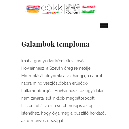
Galambok temploma
Imába görnyedve kémlelte a jövőt
Hovhánnesz, a Szeván öreg remetéje.
Mormolását elnyomta a víz hangja, a napról
napra mind vészjóslóbban erősödő
hullámdübörgés. Hovhánneszt ez egyáltalán
nem zavarta, sőt inkább megbátorodott,
hiszen fohász ez a sötét moraj is az ég
Istenéhez, hogy óvja meg a pusztító hordától
az örmények országát.