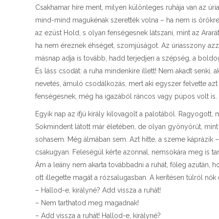
Csakhamar híre ment, milyen különleges ruhája van az úria
mind-mind magukénak szerették volna – ha nem is örökre, 
az ezüst Hold, s olyan fenségesnek látszani, mint az Arará
ha nem éreznek éhséget, szomjúságot. Az úriasszony azzal a 
másnap adja is tovább, hadd terjedjen a szépség, a boldo
És láss csodát: a ruha mindenkire illett! Nem akadt senki, 
nevetés, ámuló csodálkozás, mert aki egyszer felvette a
fenségesnek, még ha igazából ráncos vagy púpos volt is.
Egyik nap az ifjú király kilovagolt a palotából. Ragyogott,
Sokmindent látott már életében, de olyan gyönyörűt, mint
sohasem. Még álmában sem. Azt hitte, a szeme káprázik –
csakugyan. Feleségül kérte azonnal, nemsokára meg is ta
Ám a leány nem akarta továbbadni a ruhát, főleg azután, hog
ott illegette magát a rózsalugasban. A kerítésen túlról nő
– Hallod-e, királyné? Add vissza a ruhát!
– Nem tarthatod meg magadnak!
– Add vissza a ruhát! Hallod-e, királyné?