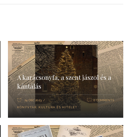
A karácsonyfa, a szent jászol és a
kántálás
24 DEC 2023
0 COMMENTS
KÖNYVTÁR
,
KULTÚRA ÉS HITÉLET