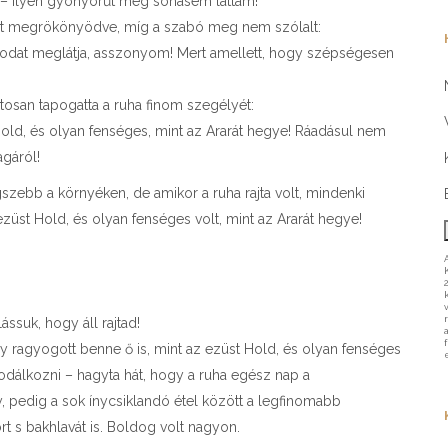
 – Ilyen gyönyörűt még sohasem láttam!
ruhát megrökönyödve, míg a szabó meg nem szólalt:
odat meglátja, asszonyom! Mert amellett, hogy szépségesen
atosan tapogatta a ruha finom szegélyét:
 Hold, és olyan fenséges, mint az Ararát hegye! Ráadásul nem
gáról!
gszebb a környéken, de amikor a ruha rajta volt, mindenki
züst Hold, és olyan fenséges volt, mint az Ararát hegye!
Lássuk, hogy áll rajtad!
y ragyogott benne ő is, mint az ezüst Hold, és olyan fenséges
odálkozni – hagyta hát, hogy a ruha egész nap a
, pedig a sok ínycsiklandó étel között a legfinomabb
ort s bakhlavát is. Boldog volt nagyon.