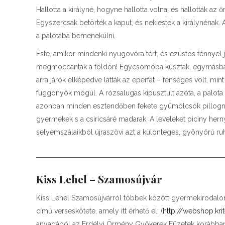
Hallotta a királyné, hogyne hallotta volna, és hallották az 
Egyszercsak betörték a kaput, és nekiestek a királynénak. 
a palotába bemenekülni.
Este, amikor mindenki nyugovóra tért, és ezüstös fénnyel j
megmoccantak a földön! Egycsomóba kúsztak, egymásba 
arra járók elképedve látták az eperfát – fenséges volt, min
függönyök mögül. A rózsalugas kipusztult azóta, a palota
azonban minden esztendőben fekete gyümölcsök pillognak 
gyermekek s a csiricsáré madarak. A leveleket piciny her
selyemszálaikból újraszövi azt a különleges, gyönyörű ruh
Kiss Lehel – Szamosújvár
Kiss Lehel Szamosújvárról többek között gyermekirodalom
című verseskötete, amely itt érhető el: (
http://webshop.kr
anyagából az Erdélyi Örmény Gyökerek Füzetek korábba