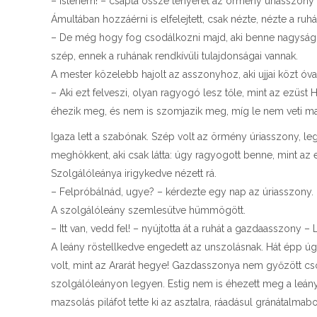
– Istenem! – csapta össze tenyerét az örmény úriasszony
Ámultában hozzáérni is elfelejtett, csak nézte, nézte a 
– De még hogy fog csodálkozni majd, aki benne nagyság
szép, ennek a ruhának rendkívüli tulajdonságai vannak.
A mester közelebb hajolt az asszonyhoz, aki ujjai közt óv
– Aki ezt felveszi, olyan ragyogó lesz tőle, mint az ezüst
éhezik meg, és nem is szomjazik meg, míg le nem veti ma
Igaza lett a szabónak. Szép volt az örmény úriasszony, le
meghökkent, aki csak látta: úgy ragyogott benne, mint az e
Szolgálóleánya irigykedve nézett rá.
– Felpróbálnád, ugye? – kérdezte egy nap az úriasszony.
A szolgálóleány szemlesütve hümmögött.
– Itt van, vedd fel! – nyújtotta át a ruhát a gazdaasszony – 
A leány röstellkedve engedett az unszolásnak. Hát épp úg
volt, mint az Ararát hegye! Gazdasszonya nem győzött cs
szolgálóleányon legyen. Estig nem is éhezett meg a leány
mazsolás piláfot tette ki az asztalra, ráadásul gránátalmab