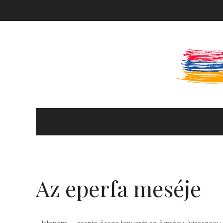
KULTÚRA ÉS HITÉLET
HÍREK ÉS PROGRAMOK
Az eperfa meséje
KÖNYVTÁR