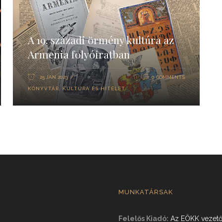
A 19. századi örmény kultúra az
Armenia folyóiratban
25 JAN 2023
0 COMMENTS
KÖNYVTÁR
,
KULTÚRA ÉS HITÉLET
MUNKATÁRSAK
Felelős Kiadó:
Az EÖKK vezető