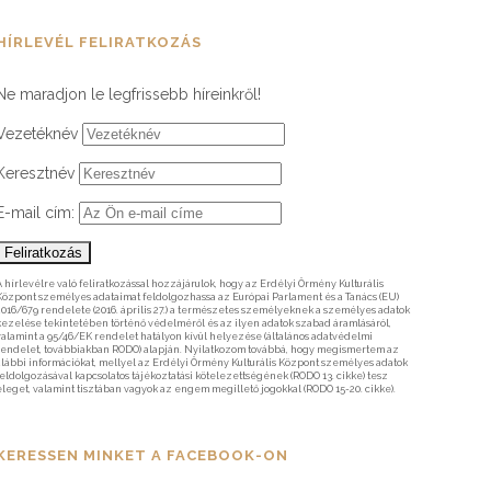
HÍRLEVÉL FELIRATKOZÁS
Ne maradjon le legfrissebb híreinkről!
Vezetéknév
Keresztnév
E-mail cím:
A hírlevélre való feliratkozással hozzájárulok, hogy az Erdélyi Örmény Kulturális
Központ személyes adataimat feldolgozhassa az Európai Parlament és a Tanács (EU)
2016/679 rendelete (2016. április 27.) a természetes személyeknek a személyes adatok
kezelése tekintetében történő védelméről és az ilyen adatok szabad áramlásáról,
valamint a 95/46/EK rendelet hatályon kívül helyezése (általános adatvédelmi
rendelet, továbbiakban RODO) alapján. Nyilatkozom továbbá, hogy megismertem az
alábbi információkat, mellyel az Erdélyi Örmény Kulturális Központ személyes adatok
feldolgozásával kapcsolatos tájékoztatási kötelezettségének (RODO 13. cikke) tesz
eleget, valamint tisztában vagyok az engem megillető jogokkal (RODO 15-20. cikke).
KERESSEN MINKET A FACEBOOK-ON