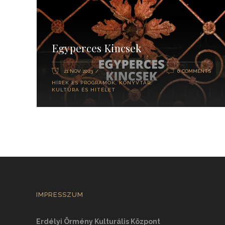
Egyperces Kincsek
21 NOV 2023
0 COMMENTS
HÍREK ÉS PROGRAMOK
,
KÖNYVTÁR
,
KULTÚRA ÉS HITÉLET
IMPRESSZUM
Erdélyi Örmény Kulturális Központ