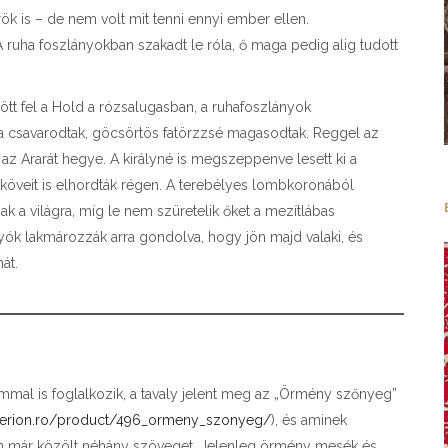
őrök is – de nem volt mit tenni ennyi ember ellen.
A ruha foszlányokban szakadt le róla, ő maga pedig alig tudott
ött fel a Hold a rózsalugasban, a ruhafoszlányok
csavarodtak, göcsörtös fatörzzsé magasodtak. Reggel az
t az Ararát hegye. A királyné is megszeppenve lesett ki a
 köveit is elhordták régen. A terebélyes lombkoronából
a világra, míg le nem szüretelik őket a mezítlábas
nyók lakmározzák arra gondolva, hogy jön majd valaki, és
át.
mal is foglalkozik, a tavaly jelent meg az „Örmény szőnyeg”
iterion.ro/product/496_ormeny_szonyeg/
), és aminek
n már közölt néhány szöveget. Jelenleg örmény mesék és