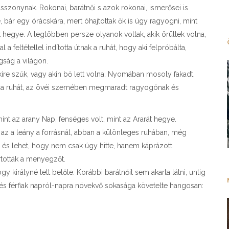
sszonynak. Rokonai, barátnői s azok rokonai, ismerősei is
bár egy órácskára, mert óhajtottak ők is úgy ragyogni, mint
t hegye. A legtöbben persze olyanok voltak, akik örültek volna,
feltétellel indította útnak a ruhát, hogy aki felpróbálta,
gság a világon.
akire szűk, vagy akin bő lett volna. Nyomában mosoly fakadt,
zt a ruhát, az övéi szemében megmaradt ragyogónak és
 mint az arany Nap, fenséges volt, mint az Ararát hegye.
 az a leány a forrásnál, abban a különleges ruhában, még
 és lehet, hogy nem csak úgy hitte, hanem káprázott
rtották a menyegzőt.
y királyné lett belőle. Korábbi barátnőit sem akarta látni, untig
k és férfiak napról-napra növekvő sokasága követelte hangosan: