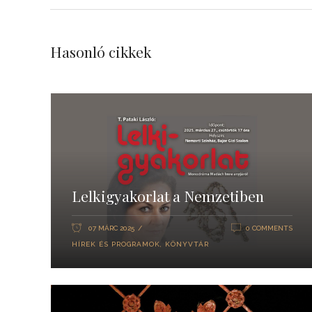
Hasonló cikkek
Lelkigyakorlat a Nemzetiben
07 MÁRC 2025
0 COMMENTS
HÍREK ÉS PROGRAMOK
,
KÖNYVTÁR