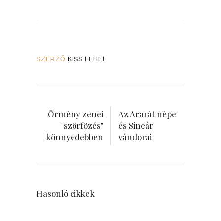
SZERZŐ
KISS LEHEL
Örmény zenei
Az Ararát népe
"szörfözés"
és Sineár
könnyedebben
vándorai
Hasonló cikkek