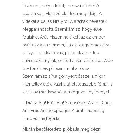
tövében, melynek két, messzire fehérlő
csúcsa van. Hosszú utat tett meg idáig. A
vidéket a daliás királyról Ararátnak nevezték.
Megparancsolta Szemirámisz, hogy élve
fogják el Arát, hiszen neki kell az az ember,
övé lesz az az ember, ha csak egy órácskára
is. Nyerítettek a lovak, pengtek a kardok,
süvítettek a nyilak, ömlött a vér. Ömlött az Aráé
is – forrón és pirosan, mint a rózsa.
Szemirámisz sírva görnyedt össze, amikor
kiterítették elé a valaha látott legszebb férfiút, s
kihúzták mellkasából a mérgezett nyílhegyet:
– Drága Ara! Erős Ara! Szépséges Arám! Drága
Ara! Erős Ara! Szépséges Arám! – napestig
mind ezt hajtogatta.
Miután besötétedett, próbálta megidézni