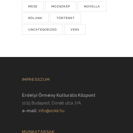
MESE
MOZGÓKÉP
NOVELLA
RÓLUNK
TÖRTÉNET
UNCATEGORIZED
VERS
IMPRESSZUM
Erdélyi Örmény Kulturális Központ
1015 Budapest, Donáti utca 7/A.
e-mail:
info@eokk.hu
MUNKATÁRSAK