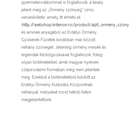
gyermekirodalommal is foglalkozik, a tavaly
jelent meg az „Örmény szőnyeg” című
verseskötete, amely itt érhető el:
(
http://webshop.kriterion.ro/product/496_ormeny_szon
és aminek anyagából az Erdélyi Örmény
Gyökerek Füzetek korábban már közölt
néhány szöveget. Jelenleg örmény mesék és
legendák feldolgozásával foglalkozik, főleg
olyan történetekkel, amik magyar nyelven
szépirodalmi formában még nem jelentek
meg. Ezekből a történetekből küldött az
Erdélyi Örmény Kulturális Központnak
néhányat, melyeket most hétről-hétre
megjelentettünk.