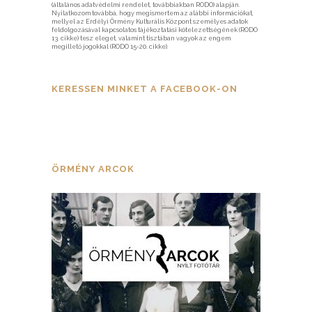
(általános adatvédelmi rendelet, továbbiakban RODO) alapján.
Nyilatkozom továbbá, hogy megismertem az alábbi információkat,
mellyel az Erdélyi Örmény Kulturális Központ személyes adatok
feldolgozásával kapcsolatos tájékoztatási kötelezettségének (RODO
13. cikke) tesz eleget, valamint tisztában vagyok az engem
megillető jogokkal (RODO 15-20. cikke).
KERESSEN MINKET A FACEBOOK-ON
ÖRMÉNY ARCOK