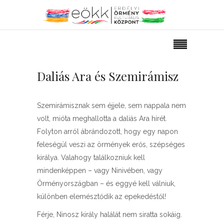
Daliás Ara és Szemirámisz
Szemirámisznak sem éjjele, sem nappala nem
volt, mióta meghallotta a daliás Ara hírét.
Folyton arról ábrándozott, hogy egy napon
feleségül veszi az örmények erős, szépséges
királya. Valahogy találkozniuk kell
mindenképpen – vagy Ninivében, vagy
Örményországban – és eggyé kell válniuk,
különben elemésztődik az epekedéstől!
Férje, Ninosz király halálát nem siratta sokáig.