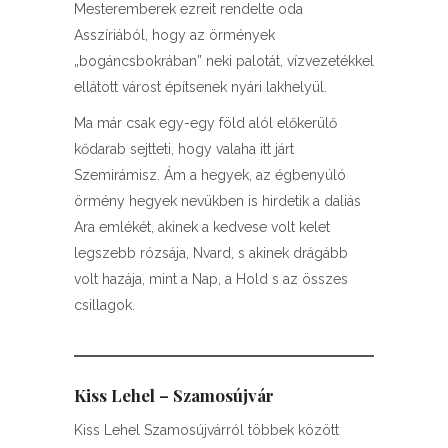
Mesteremberek ezreit rendelte oda
Asszíriából, hogy az örmények
„bogáncsbokrában” neki palotát, vízvezetékkel
ellátott várost építsenek nyári lakhelyül.
Ma már csak egy-egy föld alól előkerülő
kődarab sejtteti, hogy valaha itt járt
Szemirámisz. Ám a hegyek, az égbenyúló
örmény hegyek nevükben is hirdetik a daliás
Ara emlékét, akinek a kedvese volt kelet
legszebb rózsája, Nvard, s akinek drágább
volt hazája, mint a Nap, a Hold s az összes
csillagok.
Kiss Lehel – Szamosújvár
Kiss Lehel Szamosújvárról többek között