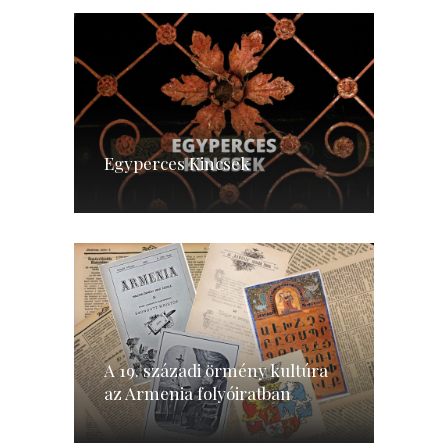
Egyperces Kincsek
A 19. századi örmény kultúra
az Armenia folyóiratban