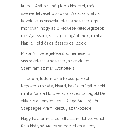
küldött Arához, még több kinccsel, még
szenvedélyesebb szókkal. A daliás király a
követeket is visszaküldte a kincsekkel együtt,
mondván, hogy az ő kedvese kelet legszebb
rózsája, Nvard, s hazája drágább neki, mint a
Nap, a Hold és az összes csillagok.
Mikor Ninive legelőkelőbb nemesei is
visszatértek a kincsekkel, az esztelen
Szemirámisz már üvöltötte is:
– Tudom, tudom: az ő felesége kelet
legszebb rózsája, Nvard, hazája drágább neki,
mint a Nap, a Hold és az összes csillagok! De
akkor is az enyém lesz! Drága Ara! Erős Ara!
Szépséges Arám, készülj az ütközetre!
Nagy hatalommal és olthatatlan dühvel vonult
fel a királynő Ara és seregei ellen a hegy