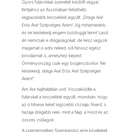
Gyors futárokkal üzenetet küldött vágyai
férfijához az Asszíriában fellelhető
legpazarabb kincsekkel együtt: „Drága Ara!
Erős Ara! Szépséges Arám! Jöjj mihamarabb,
és ne késlekedj engem boldoggá tenni! Lásd,
én nemcsak e drágaságokat, de kész vagyok
magamat is adni neked, sőt Ninosz egész
birodalmát is, amelyhez képest
Örményország csak egy bogáncsbokor. Ne
késlekedj, drága Ara! Erős Ara! Szépséges
Arám!”
Ám Ara hajthatatlan volt. Visszaküldte a
futárokat a kincsekkel együtt, mondván, hogy
az ő hitvese kelet legszebb rózsája, Nvard, s
hazája drágább neki, mint a Nap, a Hold és az
összes csillagok.
A szemérmetlen Szemirámisz erre követeket