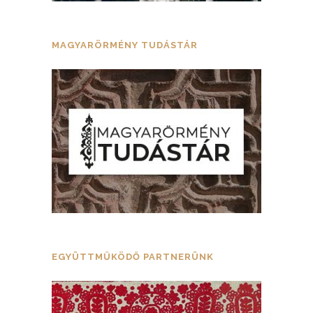
MAGYARÖRMÉNY TUDÁSTÁR
EGYÜTTMŰKÖDŐ PARTNERÜNK