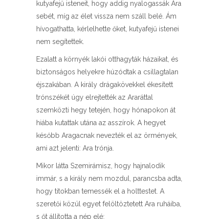
kutyafejű isteneit, hogy addig nyalogassák Ara
sebét, míg az élet vissza nem száll belé. Ám
hívogathatta, kérlelhette őket, kutyafejű istenei
nem segítettek.
Ezalatt a környék lakói otthagyták házaikat, és
biztonságos helyekre húzódtak a csillagtalan
éjszakában. A király drágakövekkel ékesített
trónszékét úgy elrejtették az Araráttal
szemközti hegy tetején, hogy hónapokon át
hiába kutattak utána az asszírok. A hegyet
később Aragacnak nevezték el az örmények,
ami azt jelenti: Ara trónja.
Mikor látta Szemirámisz, hogy hajnalodik
immár, s a király nem mozdul, parancsba adta,
hogy titokban temessék el a holttestet. A
szeretői közül egyet felöltöztetett Ara ruháiba,
s őt állította a nép elé: