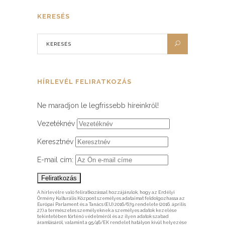
KERESÉS
HÍRLEVÉL FELIRATKOZÁS
Ne maradjon le legfrissebb híreinkről!
Vezetéknév
Keresztnév
E-mail cím:
A hírlevélre való feliratkozással hozzájárulok, hogy az Erdélyi
Örmény Kulturális Központ személyes adataimat feldolgozhassa az
Európai Parlament és a Tanács (EU) 2016/679 rendelete (2016. április
27.) a természetes személyeknek a személyes adatok kezelése
tekintetében történő védelméről és az ilyen adatok szabad
áramlásáról, valamint a 95/46/EK rendelet hatályon kívül helyezése