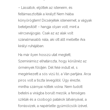
– Lássátok, eljöttek az isteneim, és
feltámasztották a királyt! Nem hiába
könyörögtem! Dicsérjétek isteneimet, a vágyak
beteljesítőit! – hangja olyan volt, mint a
vércsevijjogás. Csak az az alak volt
szánalmasabb nála, aki ott állt mellette Ara
királyi ruhájában.
Ha már ilyen hosszú utat megtett,
Szemirámisz elhatározta, hogy körülnéz az
örmények földjén. Dél felé indult el, s
megérkezett a sós vizű tó, a Ván partjára. Arca
piros volt a tiszta levegőtől. Úgy érezte,
mintha szárnyai nőttek volna. Nem tudott
betelni a virágba borult mezők, a fenséges
sziklák és a csobogó patakok látványával, a
forrásvizek, a napérlelte gyümölcsök ízével.