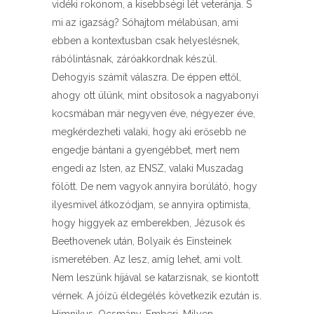
vidéki rokonom, a kisebbségi lét veteránja. S
mi az igazság? Sóhajtom mélabúsan, ami
ebben a kontextusban csak helyeslésnek,
rábólintásnak, záróakkordnak készül.
Dehogyis számít válaszra. De éppen ettől,
ahogy ott ülünk, mint obsitosok a nagyabonyi
kocsmában már negyven éve, négyezer éve,
megkérdezheti valaki, hogy aki erősebb ne
engedje bántani a gyengébbet, mert nem
engedi az Isten, az ENSZ, valaki Muszadag
fölött. De nem vagyok annyira borúlátó, hogy
ilyesmivel átkozódjam, se annyira optimista,
hogy higgyek az emberekben, Jézusok és
Beethovenek után, Bolyaik és Einsteinek
ismeretében. Az lesz, amíg lehet, ami volt.
Nem leszünk híjával se katarzisnak, se kiontott
vérnek. A jóízű éldegélés következik ezután is.