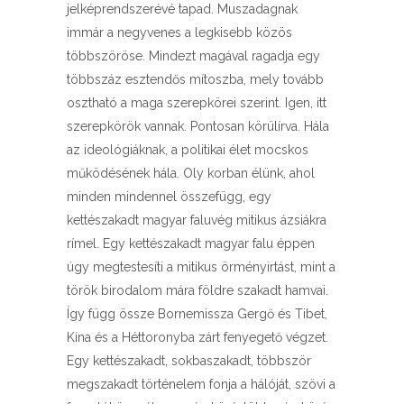
jelképrendszerévé tapad. Muszadagnak
immár a negyvenes a legkisebb közös
többszöröse. Mindezt magával ragadja egy
többszáz esztendős mítoszba, mely tovább
osztható a maga szerepkörei szerint. Igen, itt
szerepkörök vannak. Pontosan körülírva. Hála
az ideológiáknak, a politikai élet mocskos
működésének hála. Oly korban élünk, ahol
minden mindennel összefügg, egy
kettészakadt magyar faluvég mitikus ázsiákra
rímel. Egy kettészakadt magyar falu éppen
úgy megtestesíti a mitikus örményirtást, mint a
török birodalom mára földre szakadt hamvai.
Így függ össze Bornemissza Gergő és Tibet,
Kína és a Héttoronyba zárt fenyegető végzet.
Egy kettészakadt, sokbaszakadt, többször
megszakadt történelem fonja a hálóját, szövi a