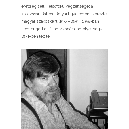
érettségizett. Felsőfokú végzettségét a
kolozsvári Babeş–Bolyai Egyetemen szerezte,
magyar szakosként (1954–1959). 1958-ban
nem engedték államvizsgára, amelyet végül
1971-ben tett le.