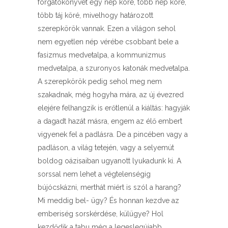
forgatókönyvét egy nép köré, több nép köré,
több táj köré, mivelhogy határozott
szerepkörök vannak. Ezen a világon sehol
nem egyetlen nép vérébe csobbant bele a
fasizmus medvetalpa, a kommunizmus
medvetalpa, a szuronyos katonák medvetalpa.
A szerepkörök pedig sehol meg nem
szakadnak, még hogyha mára, az új évezred
elejére felhangzik is erőtlenül a kiáltás: hagyják
a dagadt hazát másra, engem az élő embert
vigyenek fel a padlásra. De a pincében vagy a
padláson, a világ tetején, vagy a selyemút
boldog oázisaiban ugyanott lyukadunk ki. A
sorssal nem lehet a végtelenségig
bújócskázni, merthát miért is szól a harang?
Mi meddig bel- ügy? És honnan kezdve az
emberiség sorskérdése, külügye? Hol
kezdődik a tabu még a legeslegújabb