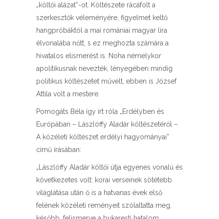
„költői alázat”-ot. Költészete rácáfolt a
szerkesztők véleményére, figyelmet keltő
hangpróbáktól a mai romániai magyar líra
élvonalába nőtt, s ez meghozta számára a
hivatalos elismerést is. Noha némelykor
apolitikusnak nevezték, lényegében mindig
politikus költészetet művelt, ebben is József
Attila volt a mestere.
Pomogáts Béla így írt róla „Erdélyben és
Európában – Lászlóffy Aladár költészetéről –
A közéleti költészet erdélyi hagyományai”
című írásában:
„Lászlóffy Aladár költői útja egyenes vonalú és
következetes volt: korai verseinek sötétebb
világlátása után ő is a hatvanas évek első
felének közéleti reményeit szólaltatta meg,
később, felismerve a bukaresti hatalom