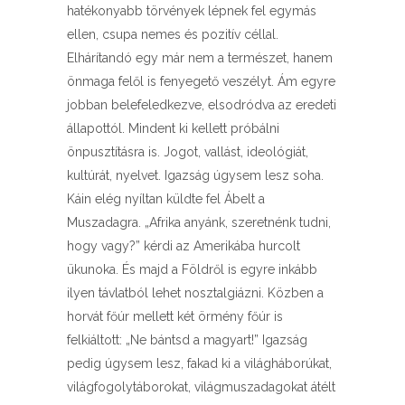
hatékonyabb törvények lépnek fel egymás
ellen, csupa nemes és pozitív céllal.
Elhárítandó egy már nem a természet, hanem
önmaga felől is fenyegető veszélyt. Ám egyre
jobban belefeledkezve, elsodródva az eredeti
állapottól. Mindent ki kellett próbálni
önpusztításra is. Jogot, vallást, ideológiát,
kultúrát, nyelvet. Igazság úgysem lesz soha.
Káin elég nyíltan küldte fel Ábelt a
Muszadagra. „Afrika anyánk, szeretnénk tudni,
hogy vagy?” kérdi az Amerikába hurcolt
ükunoka. És majd a Földről is egyre inkább
ilyen távlatból lehet nosztalgiázni. Közben a
horvát főúr mellett két örmény főúr is
felkiáltott: „Ne bántsd a magyart!” Igazság
pedig úgysem lesz, fakad ki a világháborúkat,
világfogolytáborokat, világmuszadagokat átélt