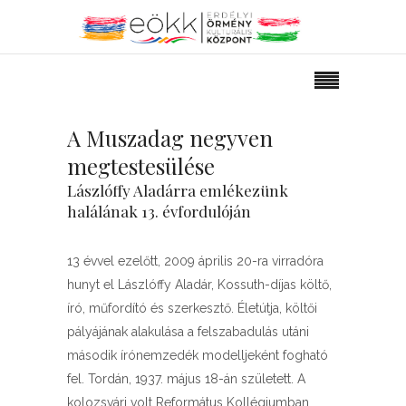
A Muszadag negyven
megtestesülése
Lászlóffy Aladárra emlékezünk
halálának 13. évfordulóján
13 évvel ezelőtt, 2009 április 20-ra virradóra
hunyt el Lászlóffy Aladár, Kossuth-díjas költő,
író, műfordító és szerkesztő. Életútja, költői
pályájának alakulása a felszabadulás utáni
második írónemzedék modelljeként fogható
fel. Tordán, 1937. május 18-án született. A
kolozsvári volt Református Kollégiumban