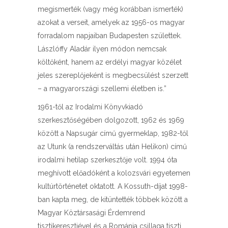
megismerték (vagy még korábban ismerték)
azokat a verseit, amelyek az 1956-os magyar
forradalom napjaiban Budapesten születtek.
Lászlóffy Aladár ilyen módon nemcsak
költőként, hanem az erdélyi magyar közélet
jeles szereplőjeként is megbecsülést szerzett
– a magyarországi szellemi életben is.”
1961-től az Irodalmi Könyvkiadó
szerkesztőségében dolgozott, 1962 és 1969
között a Napsugár című gyermeklap, 1982-től
az Utunk (a rendszerváltás után Helikon) című
irodalmi hetilap szerkesztője volt. 1994 óta
meghívott előadóként a kolozsvári egyetemen
kultúrtörténetet oktatott. A Kossuth-díjat 1998-
ban kapta meg, de kitüntették többek között a
Magyar Köztársasági Érdemrend
tisztikeresztjével és a Románia csillaga tiszti