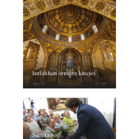
Iszfahhán örmény kincsei
Sarolta 80