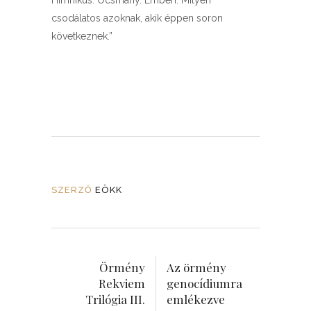
Himnikus. Ocsmány. Emberi. Milyen
csodálatos azoknak, akik éppen soron
következnek.”
SZERZŐ
EÖKK
Örmény
Az örmény
Rekviem
genocídiumra
Trilógia III.
emlékezve