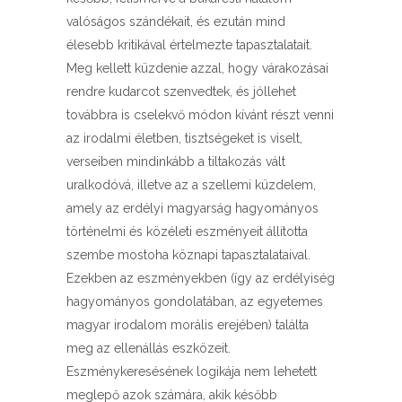
valóságos szándékait, és ezután mind
élesebb kritikával értelmezte tapasztalatait.
Meg kellett küzdenie azzal, hogy várakozásai
rendre kudarcot szenvedtek, és jóllehet
továbbra is cselekvő módon kívánt részt venni
az irodalmi életben, tisztségeket is viselt,
verseiben mindinkább a tiltakozás vált
uralkodóvá, illetve az a szellemi küzdelem,
amely az erdélyi magyarság hagyományos
történelmi és közéleti eszményeit állította
szembe mostoha köznapi tapasztalataival.
Ezekben az eszményekben (így az erdélyiség
hagyományos gondolatában, az egyetemes
magyar irodalom morális erejében) találta
meg az ellenállás eszközeit.
Eszménykeresésének logikája nem lehetett
meglepő azok számára, akik később