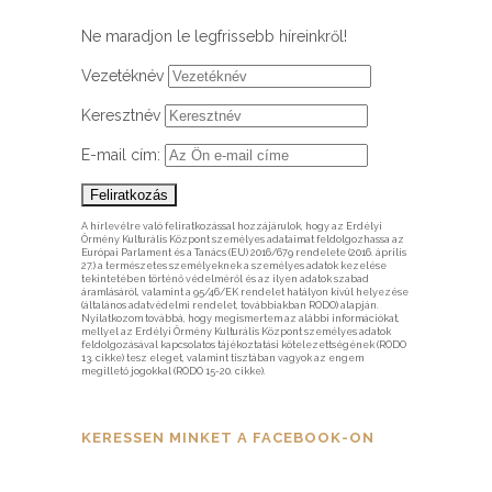
Ne maradjon le legfrissebb híreinkről!
Vezetéknév
Keresztnév
E-mail cím:
A hírlevélre való feliratkozással hozzájárulok, hogy az Erdélyi
Örmény Kulturális Központ személyes adataimat feldolgozhassa az
Európai Parlament és a Tanács (EU) 2016/679 rendelete (2016. április
27.) a természetes személyeknek a személyes adatok kezelése
tekintetében történő védelméről és az ilyen adatok szabad
áramlásáról, valamint a 95/46/EK rendelet hatályon kívül helyezése
(általános adatvédelmi rendelet, továbbiakban RODO) alapján.
Nyilatkozom továbbá, hogy megismertem az alábbi információkat,
mellyel az Erdélyi Örmény Kulturális Központ személyes adatok
feldolgozásával kapcsolatos tájékoztatási kötelezettségének (RODO
13. cikke) tesz eleget, valamint tisztában vagyok az engem
megillető jogokkal (RODO 15-20. cikke).
KERESSEN MINKET A FACEBOOK-ON