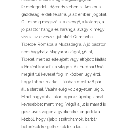
felmelegedett időrendszerben is. Amikor a
gazdasági érdek felülmúlja az emberi jogokat.
Ott mindig megszólal a csengő, a kolomp, a
jó pásztor hangja és harangja, avagy ki megy
vissza az elveszett juhokért Qumránba,
Tibetbe, Rómába, a Muszadagra. A jó pásztor
nem hagyhatja Magyarországot, 56-ot,
Tibetet, mert az elfelejtett vagy elfojtott kiáltás
időnként körbefut a világon. Az Európai Unió
megint túl keveset fog, miközben úgy érzi,
hogy többet markol. Itáliában most 148 párt
áll a startnál. Valaha elég volt egyetlen légió.
Minél nagyobbat akar fogni az új világ, annál
kevesebbet ment meg. Végül a jut is marad is
gesztusok végén a gyökereket engedi ki a
kézből, hogy újabb szélrohamok, barbár
betörések kergethessék fel a fára, a