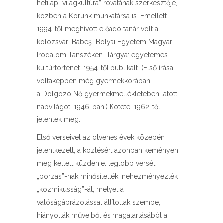
hetilap „világkultúra” rovatának szerkesztője,
közben a Korunk munkatársa is. Emellett
1994-től meghívott előadó tanár volt a
kolozsvári Babeş–Bolyai Egyetem Magyar
Irodalom Tanszékén. Tárgya: egyetemes
kultúrtörténet. 1954-től publikált. (Első írása
voltaképpen még gyermekkorában,
a Dolgozó Nő gyermekmellékletében látott
napvilágot, 1946-ban.) Kötetei 1962-től
jelentek meg.
Első verseivel az ötvenes évek közepén
jelentkezett, a közlésért azonban keményen
meg kellett küzdenie: legtöbb versét
„borzas”-nak minősítették, nehezményezték
„kozmikusság”-át, melyet a
valóságábrázolással állítottak szembe,
hiányolták műveiből és magatartásából a