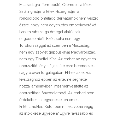
Muszadagra. Termopülé, Csernobil, a lélek
Sztálingrádjai, a lélek Hitlergrádjai, a
roncsolódó önfeladó derivátumok nem veszik
észre, hogy nem egyenletes emberkeveréket,
hanem rabszolgatömeget alakítanak
engedelemből. Ezért soha nem egy
Törökországgal áll szemben a Muszadag,
nem egy szovjet géppuskával Magyarország,
nem egy Tibettel Kína. Az ember az egyetlen
önpusztító lény a fajok túlélésre berendezett
nagy eleven forgatagában. Ehhez az etikus
kiváltsághoz éppen az értelme segítette
hozzá, amennyiben intézményesítette az
önpusztítást: önvédelemből. Az emberi nem
érdekében az egyedek ellen emelt
kritériumokkal. Különben mi lett volna végig
az irtók keze ügyében? Egyre ravaszabb és