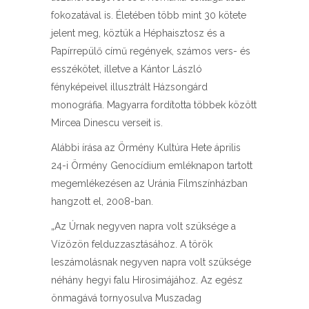
fokozatával is. Életében több mint 30 kötete
jelent meg, köztük a Héphaisztosz és a
Papírrepülő című regények, számos vers- és
esszékötet, illetve a Kántor László
fényképeivel illusztrált Házsongárd
monográfia. Magyarra fordította többek között
Mircea Dinescu verseit is.
Alábbi írása az Örmény Kultúra Hete április
24-i Örmény Genocídium emléknapon tartott
megemlékezésen az Uránia Filmszínházban
hangzott el, 2008-ban.
„Az Úrnak negyven napra volt szüksége a
Vízözön felduzzasztásához. A török
leszámolásnak negyven napra volt szüksége
néhány hegyi falu Hirosimájához. Az egész
önmagává tornyosulva Muszadag