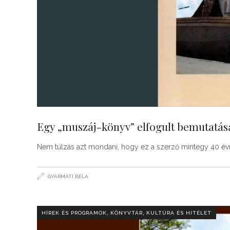
Egy „muszáj-könyv” elfogult bemutatás
Nem túlzás azt mondani, hogy ez a szerző mintegy 40 évn
GYARMATI BÉLA
,
,
HÍREK ÉS PROGRAMOK
KÖNYVTÁR
KULTÚRA ÉS HITÉLET