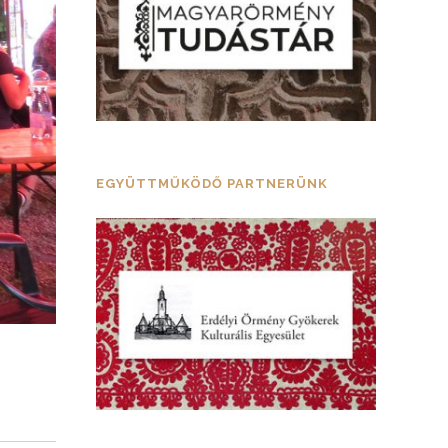
EGYÜTTMŰKÖDŐ PARTNERÜNK