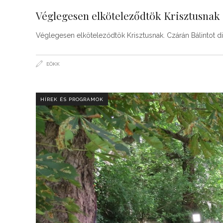
Véglegesen elköteleződtök Krisztusnak
Véglegesen elköteleződtök Krisztusnak. Czárán Bálintot d
EÖKK
HÍREK ÉS PROGRAMOK