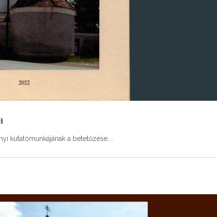
a
yi kutatómunkájának a betetőzése.