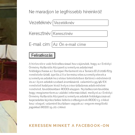
Ne maradjon le legfrissebb híreinkről!
Vezetéknév
Keresztnév
E-mail cím:
A hírlevélre való feliratkozással hozzájárulok, hogy az Erdélyi
Örmény Kulturális Központ személyes adataimat
feldolgozhassa az Európai Parlament és a Tanács (EU) 2016/679
rendelete (2016. április 27.) a természetes személyeknek a
személyes adatok kezelése tekintetében történő védelméről
és az ilyen adatok szabad áramlásáról, valamint a 95/46/EK
rendelet hatályon kívül helyezése (általános adatvédelmi
rendelet, továbbiakban RODO) alapján. Nyilatkozom továbbá,
hogy megismertem az alábbi információkat, mellyel az Erdélyi
Örmény Kulturális Központ személyes adatok feldolgozásával
kapcsolatos tájékoztatási kötelezettségének (RODO 13. cikke)
tesz eleget, valamint tisztában vagyok az engem megillető
jogokkal (RODO 15-20. cikke).
KERESSEN MINKET A FACEBOOK-ON