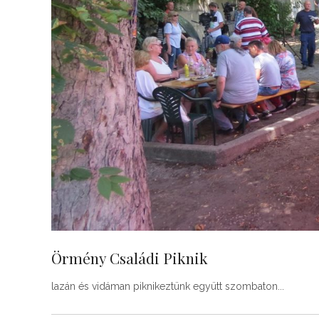
Örmény Családi Piknik
lazán és vidáman piknikeztünk együtt szombaton