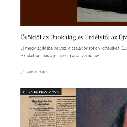
Ősöktől az Unokákig és Erdélytől az Újv
Új megvilágításba helyezi a családok rokoni kötelékeit.
érdekében más a jelző és más a családnév.
VÁRADY MÁRIA
HÍREK ÉS PROGRAMOK