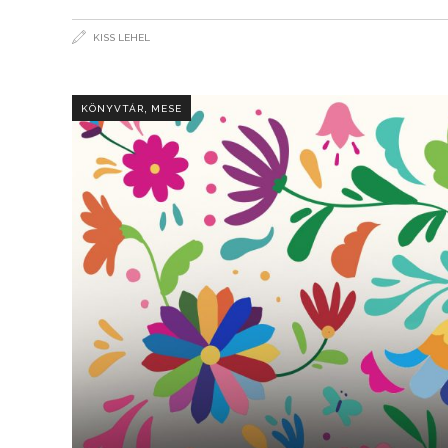
KISS LEHEL
,
KÖNYVTÁR
MESE