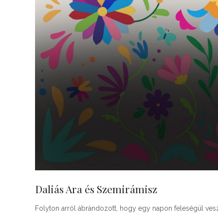
Daliás Ara és Szemirámisz
Folyton arról ábrándozott, hogy egy napon feleségül vesz