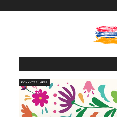
KULTÚRA ÉS HITÉLET
HÍREK ÉS PROGRAMOK
,
KÖNYVTÁR
MESE
KÖNYVTÁR