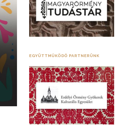
EGYÜTTMŰKÖDŐ PARTNERÜNK