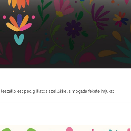
eszálló est pedig illatos szellőkkel simogatta fekete hajukat.