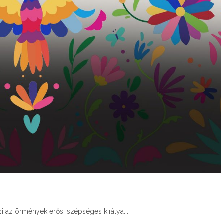
i az örmények erős, szépséges királya.