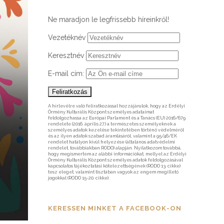
Ne maradjon le legfrissebb híreinkről!
Vezetéknév
Keresztnév
E-mail cím:
A hírlevélre való feliratkozással hozzájárulok, hogy az Erdélyi
Örmény Kulturális Központ személyes adataimat
feldolgozhassa az Európai Parlament és a Tanács (EU) 2016/679
rendelete (2016. április 27.) a természetes személyeknek a
személyes adatok kezelése tekintetében történő védelméről
és az ilyen adatok szabad áramlásáról, valamint a 95/46/EK
rendelet hatályon kívül helyezése (általános adatvédelmi
rendelet, továbbiakban RODO) alapján. Nyilatkozom továbbá,
hogy megismertem az alábbi információkat, mellyel az Erdélyi
Örmény Kulturális Központ személyes adatok feldolgozásával
kapcsolatos tájékoztatási kötelezettségének (RODO 13. cikke)
tesz eleget, valamint tisztában vagyok az engem megillető
jogokkal (RODO 15-20. cikke).
KERESSEN MINKET A FACEBOOK-ON