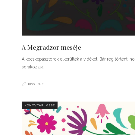
A Megradzor meséje
A kecskepásztorok elkerülték a vidéket. Bár rég történt, h
sorakoztak
KISS LEHEL
,
KÖNYVTÁR
MESE