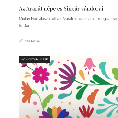
Az Ararát népe és Sineár vándorai
Miután Noé alászállott az Ararátról, csakhamar megszikkad
földön.
KISS LEHEL
,
KÖNYVTÁR
MESE