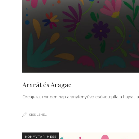
Ararát és Aragac
Orcájukat minden nap aranyfényűvé csókolgatta a hajnal, a l
KISS LEHEL
,
KÖNYVTÁR
MESE