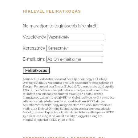
HÍRLEVÉL FELIRATKOZÁS
Ne maradjon le legfrissebb híreinkről!
Vezetéknév
Keresztnév
E-mail cím:
A hírlevélre való feliratkozással hozzájárulok, hogy az Erdélyi
Örmény Kulturális Központ személyes adataimat feldolgozhassa az
Európai Parlament és a Tanács (EU) 2016/679 rendelete (2016. április
27.) a természetes személyeknek a személyes adatok kezelése
tekintetében történő védelméről és az ilyen adatok szabad
áramlásáról, valamint a 95/46/EK rendelet hatályon kívül helyezése
(általános adatvédelmi rendelet, továbbiakban RODO) alapján.
Nyilatkozom továbbá, hogy megismertem az alábbi információkat,
mellyel az Erdélyi Örmény Kulturális Központ személyes adatok
feldolgozásával kapcsolatos tájékoztatási kötelezettségének (RODO
13. cikke) tesz eleget, valamint tisztában vagyok az engem
megillető jogokkal (RODO 15-20. cikke).