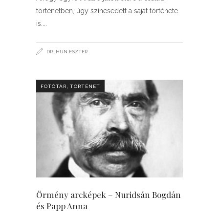
történetben, úgy színesedett a saját története
is.
DR. HUN ESZTER
,
FOTÓTÁR
TÖRTÉNET
Örmény arcképek – Nuridsán Bogdán
és Papp Anna