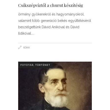
Csíkszépvíztől a churut készítésig
örmény gyökerekről és hagyományokról,
valamint több generáció békés együttéléséről
beszélgettünk Dávid Anikóval és Dávid
Ildikóval.
EÖKK
,
FOTÓTÁR
TÖRTÉNET