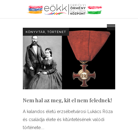
,
KÖNYVTÁR
TÖRTÉNET
Nem hal az meg, kit el nem felednek!
A kalandos életű erzsébetvárosi Lukács Róza
és családja élete és kitüntetésének valódi
története.