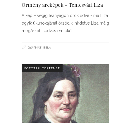
Örmény arcképek – Temesvári Liza
A kép – végig leányágon öröklődve - ma Liza
egyik ükunokájánál őrződik, hirdetve Liza máig
megőrzött kedves emlékét.
GYARMATI BÉLA
,
FOTÓTÁR
TÖRTÉNET