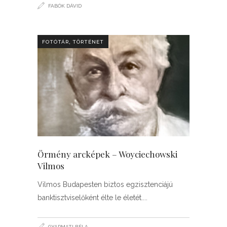
FABÓK DÁVID
,
FOTÓTÁR
TÖRTÉNET
Örmény arcképek – Woyciechowski
Vilmos
Vilmos Budapesten biztos egzisztenciájú
banktisztviselőként élte le életét.
GYARMATI BÉLA