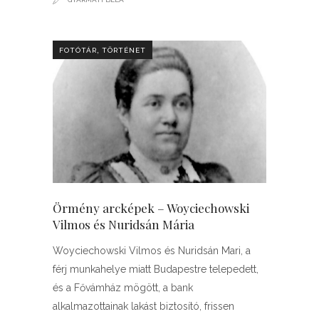
,
FOTÓTÁR
TÖRTÉNET
Örmény arcképek – Woyciechowski
Vilmos és Nuridsán Mária
Woyciechowski Vilmos és Nuridsán Mari, a
férj munkahelye miatt Budapestre telepedett,
és a Fővámház mögött, a bank
alkalmazottainak lakást biztosító, frissen