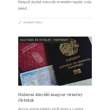
felépült épület második emeletén kaptak szép
lakást.
GYARMATI BÉLA
,
KULTÚRA ÉS HITÉLET
TÖRTÉNET
Határon átnyúló magyar-örmény
életutak
Ahogy egyre inkább jutott előre a családi