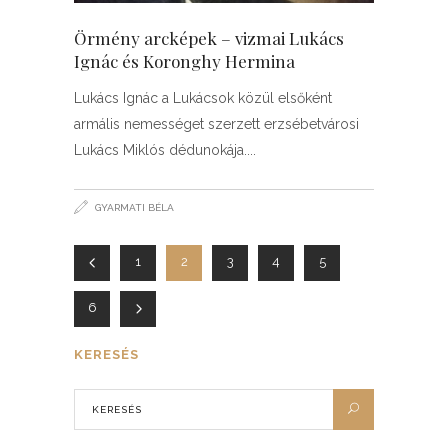
Örmény arcképek – vizmai Lukács
Ignác és Koronghy Hermina
Lukács Ignác a Lukácsok közül elsőként
armális nemességet szerzett erzsébetvárosi
Lukács Miklós dédunokája.
GYARMATI BÉLA
1
2
3
4
5
6
KERESÉS