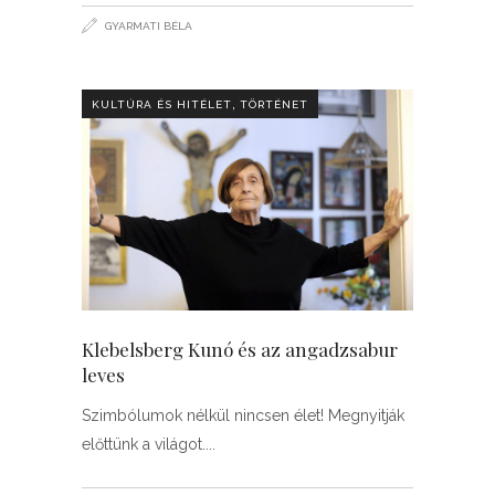
GYARMATI BÉLA
,
KULTÚRA ÉS HITÉLET
TÖRTÉNET
Klebelsberg Kunó és az angadzsabur
leves
Szimbólumok nélkül nincsen élet! Megnyitják
előttünk a világot.