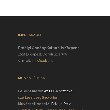
IMPRESSZUM
Erdélyi Örmény Kulturális Központ
1015 Budapest, Donáti utca 7/A.
e-mail:
info@eokk.hu
MUNKATÁRSAK
Felelős Kiadó:
Az EÖKK vezetője
–
szerkesztoseg@eokk.hu
Művészeti vezető:
Balogh Réka
–