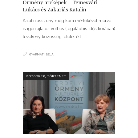
Örmény arcképek – Temesvári
Lukács és Zakariás Katalin
Katalin asszony még kora mértékével mérve
is igen ájtatos volt és (legalábbis idős korában)
tevékeny közösségi életet élt.
GYARMATI BÉLA
,
MOZGÓKÉP
TÖRTÉNET