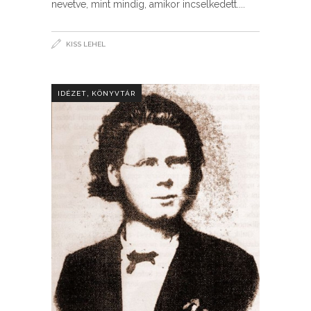
nevetve, mint mindig, amikor incselkedett.
KISS LEHEL
,
IDÉZET
KÖNYVTÁR