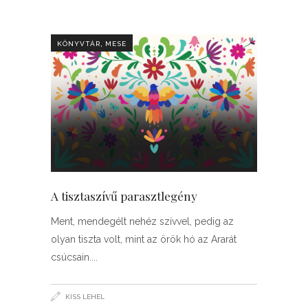
,
KÖNYVTÁR
MESE
A tisztaszívű parasztlegény
Ment, mendegélt nehéz szívvel, pedig az
olyan tiszta volt, mint az örök hó az Ararát
csúcsain.
KISS LEHEL