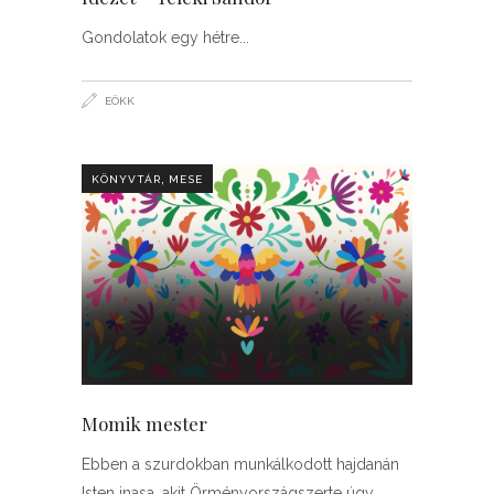
Gondolatok egy hétre
EÖKK
,
KÖNYVTÁR
MESE
Momik mester
Ebben a szurdokban munkálkodott hajdanán
Isten inasa, akit Örményországszerte úgy