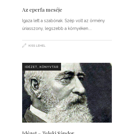
Az eperfa meséje
Igaza lett a szabónak. Szép volt az örmény
úriasszony, legszebb a környéken.
KISS LEHEL
,
IDÉZET
KÖNYVTÁR
Idézet – Teleki Sándor