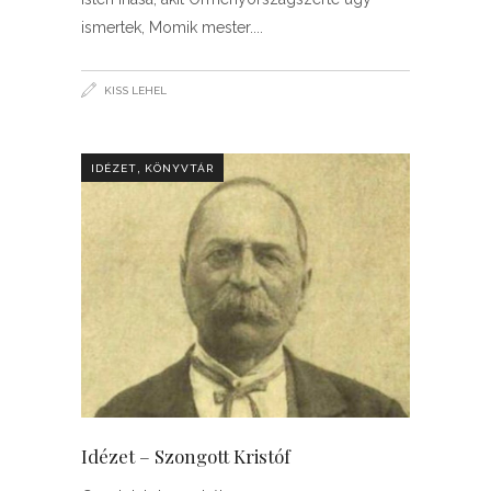
ismertek, Momik mester.
KISS LEHEL
,
IDÉZET
KÖNYVTÁR
Idézet – Szongott Kristóf