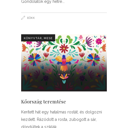
Gondolatok egy hétre
EÖKK
,
KÖNYVTÁR
MESE
Kőország teremtése
Kerített hát egy hatalmas rostát, és dolgozni
kezdett. Rázódott a rosta, zubogott a sár,
döndültek a sziklák.