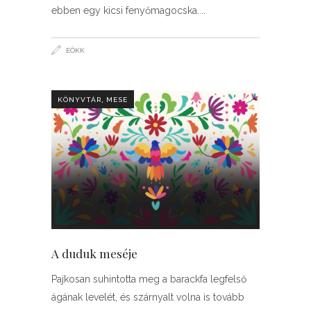
ebben egy kicsi fenyőmagocska.
EÖKK
,
KÖNYVTÁR
MESE
A duduk meséje
Pajkosan suhintotta meg a barackfa legfelső
ágának levelét, és szárnyalt volna is tovább