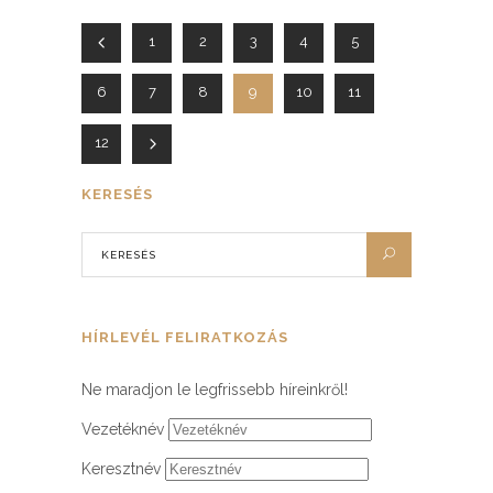
1
2
3
4
5
6
7
8
9
10
11
12
KERESÉS
HÍRLEVÉL FELIRATKOZÁS
Ne maradjon le legfrissebb híreinkről!
Vezetéknév
Keresztnév