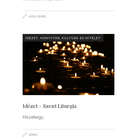
KISS LEHEL
,
,
IDÉZET
KÖNYVTÁR
KULTÚRA ÉS HITÉLET
Idézet – Szent Liturgia
Hiszekegy
EÖKK