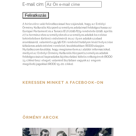
E-mail cím:
A hírlevélre való feliratkozással hozzájárulok, hogy az Erdélyi
Örmény Kulturális Központ személyes adataimat feldolgozhassa az
Európai Parlament és a Tanács (EU) 2016/679 rendelete (2016. április
27.) a természetes személyeknek a személyes adatok kezelése
tekintetében történő védelméről és az ilyen adatok szabad
áramlásáról, valamint a 95/46/EK rendelet hatályon kívül helyezése
(általános adatvédelmi rendelet, továbbiakban RODO) alapján.
Nyilatkozom továbbá, hogy megismertem az alábbi információkat,
mellyel az Erdélyi Örmény Kulturális Központ személyes adatok
feldolgozásával kapcsolatos tájékoztatási kötelezettségének (RODO
13. cikke) tesz eleget, valamint tisztában vagyok az engem
megillető jogokkal (RODO 15-20. cikke).
KERESSEN MINKET A FACEBOOK-ON
ÖRMÉNY ARCOK